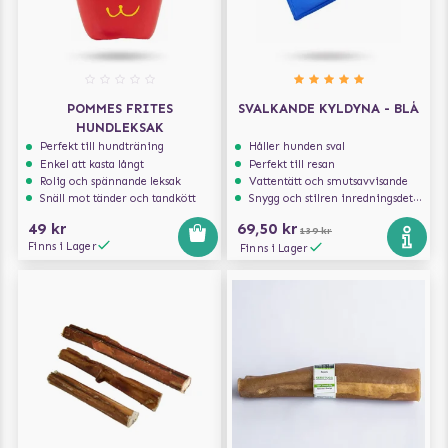
POMMES FRITES
SVALKANDE KYLDYNA - BLÅ
HUNDLEKSAK
Perfekt till hundträning
Håller hunden sval
Enkel att kasta långt
Perfekt till resan
Rolig och spännande leksak
Vattentätt och smutsavvisande
Snäll mot tänder och tandkött
Snygg och stilren inredningsdetalj
49 kr
69,50 kr
139 kr
Finns i Lager
Finns i Lager