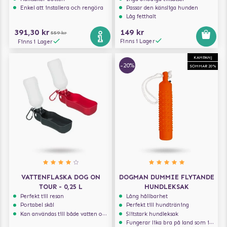
Enkel att installera och rengöra
Passar den känsliga hunden
Låg fetthalt
391,30 kr
149 kr
559 kr
Finns i Lager
Finns i Lager
KAMPANJ
-20%
SOMMAR 20%
VATTENFLASKA DOG ON
DOGMAN DUMMIE FLYTANDE
TOUR - 0,25 L
HUNDLEKSAK
Perfekt till resan
Lång hållbarhet
Portabel skål
Perfekt till hundträning
Kan användas till både vatten och mat
Slitstark hundleksak
Fungerar lika bra på land som i vatten