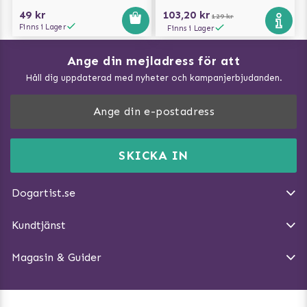
49 kr
103,20 kr
129 kr
Finns i Lager
Finns i Lager
Ange din mejladress för att
Vad kan hundar äta?
Håll dig uppdaterad med nyheter och kampanjerbjudanden.
Så mäter du din hund
Träna Nose Work hemma
DogArtist.se drivs av:
Purefun Commerce AB
Kundservice - FAQ
Momsnr: SE5567445209
SKICKA IN
Så gör du promenaden roligare
E-post:
info@dogartist.se
Om oss
Introducera katt och hund för varandra
Dogartist.se
Köpvillkor
Magasin - Visa alla artiklar
Kundtjänst
Ångra Köp
Hundreflexer
Magasin & Guider
Hundbäddar