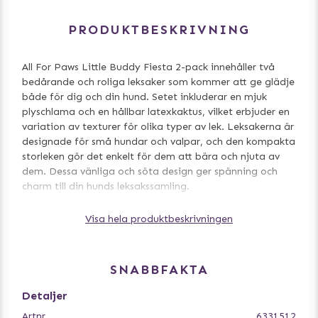
PRODUKTBESKRIVNING
All For Paws Little Buddy Fiesta 2-pack innehåller två
bedårande och roliga leksaker som kommer att ge glädje
både för dig och din hund. Setet inkluderar en mjuk
plyschlama och en hållbar latexkaktus, vilket erbjuder en
variation av texturer för olika typer av lek. Leksakerna är
designade för små hundar och valpar, och den kompakta
storleken gör det enkelt för dem att bära och njuta av
dem. Dessa vänliga och söta design ger spänning och
charm till din hunds leksakssamling.
Perfekt för jackfickan, så att du enkelt kan leka ute med
Visa hela produktbeskrivningen
din hund eller fånga dess uppmärksamhet och belöna
den under promenaden.
SNABBFAKTA
- Setet innehåller 2 leksaker: 1x Plysch & 1x Latex
- Vänliga och söta designer
Detaljer
- Pipande ljud
Artnr
6331512