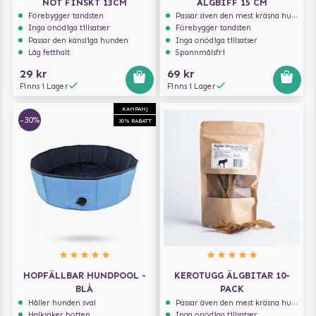
NÖT FINSKT 13CM
ÄLGBIFF 15 CM
Förebygger tandsten
Passar även den mest kräsna hunden
Inga onödiga tillsatser
Förebygger tandsten
Passar den känsliga hunden
Inga onödiga tillsatser
Låg fetthalt
Spannmålsfri
29 kr
69 kr
Finns i Lager
Finns i Lager
KAMPANJ
-30%
30% RABATT
HOPFÄLLBAR HUNDPOOL -
KEROTUGG ÄLGBITAR 10-
BLÅ
PACK
Håller hunden sval
Passar även den mest kräsna hunden
Halksäker botten
Inga onödiga tillsatser