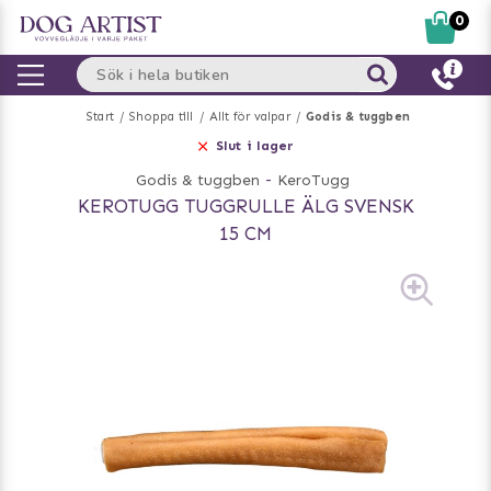
0
Start
Shoppa till
Allt för valpar
Godis & tuggben
Slut i lager
Godis & tuggben
-
KeroTugg
KEROTUGG TUGGRULLE ÄLG SVENSK
15 CM