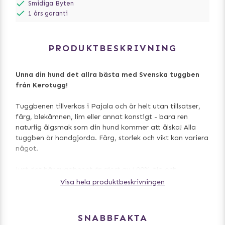
Smidiga Byten
1 års garanti
PRODUKTBESKRIVNING
Unna din hund det allra bästa med Svenska tuggben
från Kerotugg!
Tuggbenen tillverkas i Pajala och är helt utan tillsatser,
färg, blekämnen, lim eller annat konstigt - bara ren
naturlig älgsmak som din hund kommer att älska! Alla
tuggben är handgjorda. Färg, storlek och vikt kan variera
något.
Just det här tuggbenet är gjort av 100% älg och
ingenting annat. Tuggben av älg passar hundar med
Visa hela produktbeskrivningen
extra stort tuggbehov. Detta tuggben passar små och
mellanstora hundar.
SNABBFAKTA
Tillverkad endast med råvaror från lokalt älg