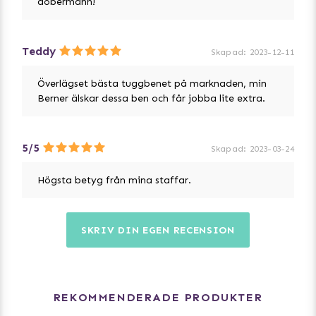
dobermann!
Teddy
Skapad
:
2023-12-11
Överlägset bästa tuggbenet på marknaden, min
Berner älskar dessa ben och får jobba lite extra.
5/5
Skapad
:
2023-03-24
Högsta betyg från mina staffar.
SKRIV DIN EGEN RECENSION
REKOMMENDERADE PRODUKTER