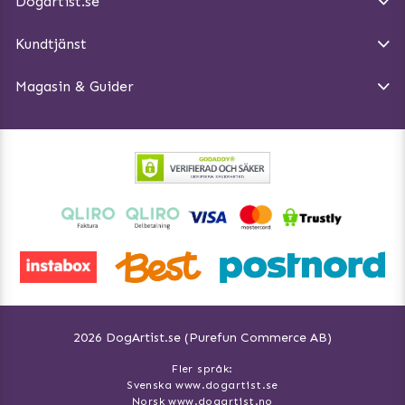
Dogartist.se
Köpvillkor
Magasin - Visa alla artiklar
Kundtjänst
Ångra Köp
Hundreflexer
Magasin & Guider
Hundbäddar
2026 DogArtist.se (Purefun Commerce AB)
Fler språk:
Svenska www.dogartist.se
Norsk www.dogartist.no