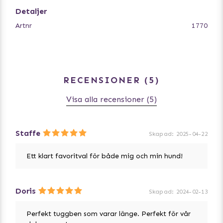
härstamning, dessa långvariga tuggben hållbart
Detaljer
skördade rakt från de orörda skogarna i Norra Sverige.
Artnr
1770
Varje tuggben mäter ca 15 cm i längd och 1,5 cm i
diameter, vilket gör det till den idealiska storleken för
alla typer av hundar och raser. Och med inga konstiga
eller okända ingredienser att oroa sig för, kan du känna
RECENSIONER
5
dig trygg att du ger din hund de bästa kvalitetstuggen
som finns tillgängliga.
Visa alla recensioner (5)
Staffe
Skapad
:
2025-04-22
Ett klart favoritval för både mig och min hund!
Doris
Skapad
:
2024-02-13
Perfekt tuggben som varar länge. Perfekt för vår