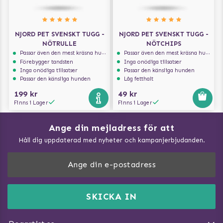
NJORD PET SVENSKT TUGG -
NJORD PET SVENSKT TUGG -
NÖTRULLE
NÖTCHIPS
Passar även den mest kräsna hunden
Passar även den mest kräsna hunden
Förebygger tandsten
Inga onödiga tillsatser
Inga onödiga tillsatser
Passar den känsliga hunden
Passar den känsliga hunden
Låg fetthalt
199 kr
49 kr
Finns i Lager
Finns i Lager
Ange din mejladress för att
Vad kan hundar äta?
Håll dig uppdaterad med nyheter och kampanjerbjudanden.
Så mäter du din hund
Träna Nose Work hemma
DogArtist.se drivs av:
Purefun Commerce AB
Kundservice - FAQ
Momsnr: SE5567445209
SKICKA IN
Så gör du promenaden roligare
E-post:
info@dogartist.se
Om oss
Introducera katt och hund för varandra