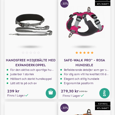
-30%
30% RABATT
HANDSFREE MIDJEBÄLTE MED
SAFE-WALK PRO™ - ROSA
EXPANDERKOPPEL
HUNDSELE
För den aktiva och sportiga hunden
Reflekterande detaljer som ger synlighet i svagt ljus
Justerbar i storlek
För dig som vill ha kvalitet till din hund!
Hållbart och starkt hundkoppel
Elegant och stilig hundsele
Lätt att ta på och av
Ergonomisk passform
239 kr
279,30 kr
399 kr
Finns i Lager
Finns i Lager
KAMPANJ
-30%
30% RABATT