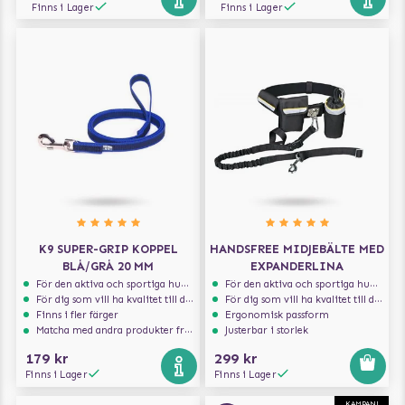
Finns i Lager
Finns i Lager
K9 SUPER-GRIP KOPPEL
HANDSFREE MIDJEBÄLTE MED
BLÅ/GRÅ 20 MM
EXPANDERLINA
För den aktiva och sportiga hunden
För den aktiva och sportiga hunden
För dig som vill ha kvalitet till din hund!
För dig som vill ha kvalitet till din hund!
Finns i fler färger
Ergonomisk passform
Matcha med andra produkter från Julius-K9
Justerbar i storlek
179 kr
299 kr
Finns i Lager
Finns i Lager
KAMPANJ