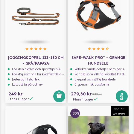
JOGGINGKOPPEL 133-180 CM
SAFE-WALK PRO™ - ORANGE
- GRÅ/PAPAYA
HUNDSELE
För den aktiva och sportiga hunden
Reflekterande detaljer som ger synlighet i svagt ljus
För dig som vill ha kvalitet till din hund!
För dig som vill ha kvalitet till din hund!
Justerbar i storlek
Elegant och stilig hundsele
Lätt att ta på och av
Ergonomisk passform
249 kr
279,30 kr
399 kr
Finns i Lager
Finns i Lager
KAMPANJ
-30%
30% RABATT