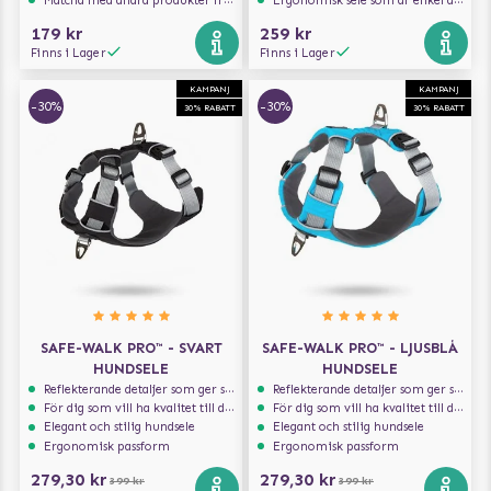
Matcha med andra produkter från Julius-K9
Ergonomisk sele som är enkel att ta på och av
179 kr
259 kr
Finns i Lager
Finns i Lager
KAMPANJ
KAMPANJ
-30%
-30%
30% RABATT
30% RABATT
SAFE-WALK PRO™ - SVART
SAFE-WALK PRO™ - LJUSBLÅ
HUNDSELE
HUNDSELE
Reflekterande detaljer som ger synlighet i svagt ljus
Reflekterande detaljer som ger synlighet i svagt ljus
För dig som vill ha kvalitet till din hund!
För dig som vill ha kvalitet till din hund!
Elegant och stilig hundsele
Elegant och stilig hundsele
Ergonomisk passform
Ergonomisk passform
279,30 kr
279,30 kr
399 kr
399 kr