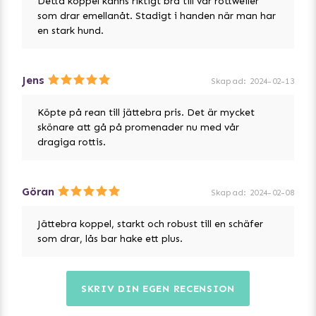
Detta koppel känns riktigt bra till vår rottweiler
som drar emellanåt. Stadigt i handen när man har
en stark hund.
Jens
Skapad
:
2024-02-13
Köpte på rean till jättebra pris. Det är mycket
skönare att gå på promenader nu med vår
dragiga rottis.
Göran
Skapad
:
2024-02-08
Jättebra koppel, starkt och robust till en schäfer
som drar, lås bar hake ett plus.
SKRIV DIN EGEN RECENSION