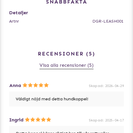
SNABBFAKTA
Längd helt utsträckt: 175cm
Detaljer
Artnr
DGR-LEASH001
RECENSIONER
5
Visa alla recensioner (5)
Anna
Skapad
:
2026-04-29
Väldigt nöjd med detta hundkoppel!
Ingrid
Skapad
:
2025-04-17