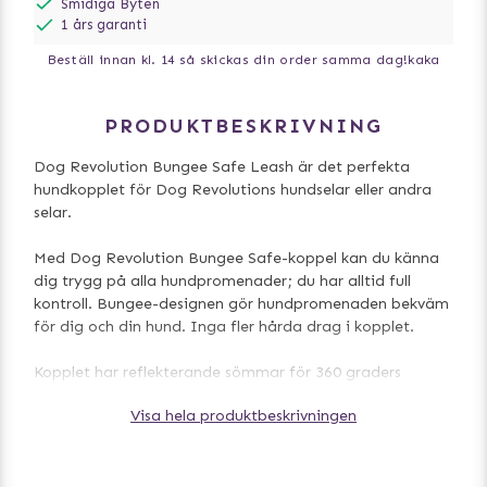
Smidiga Byten
1 års garanti
Beställ innan kl. 14 så skickas din order samma dag!
kaka
PRODUKTBESKRIVNING
Dog Revolution Bungee Safe Leash är det perfekta
hundkopplet för Dog Revolutions hundselar eller andra
selar.
Med Dog Revolution Bungee Safe-koppel kan du känna
dig trygg på alla hundpromenader; du har alltid full
kontroll. Bungee-designen gör hundpromenaden bekväm
för dig och din hund. Inga fler hårda drag i kopplet.
Kopplet har reflekterande sömmar för 360 graders
synlighet i mörker. Längst ner vid haken finns ett extra
Visa hela produktbeskrivningen
säkerhetshandtag som du kan ta tag i när du behöver
extra kontroll på hunden.
Längd: 140 cm