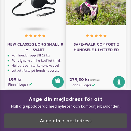
NEW CLASSIG LONG SMALL 8
SAFE-WALK COMFORT 2
M - SVART
HUNDSELE LIMITED ED
För hundar upp till 12 kg
För dig som vill ha kvalitet till din hund!
Hållbart och starkt hundkoppel
Lätt att fästa på hundens utrustning
199 kr
279,30 kr
399 kr
Finns i Lager
Finns i Lager
Ange din mejladress för att
Vad kan hundar äta?
Håll dig uppdaterad med nyheter och kampanjerbjudanden.
Så mäter du din hund
Träna Nose Work hemma
DogArtist.se drivs av: