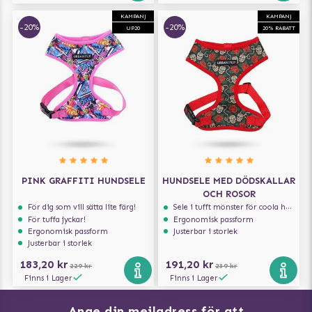
KAMPANJ
KAMPANJ
-20%
-20%
UP20
20% RABATT
PINK GRAFFITI HUNDSELE
HUNDSELE MED DÖDSKALLAR
OCH ROSOR
För dig som vill sätta lite färg!
Sele i tufft mönster för coola hundar
För tuffa jyckar!
Ergonomisk passform
Ergonomisk passform
Justerbar i storlek
Justerbar i storlek
183,20 kr
191,20 kr
229 kr
239 kr
Finns i Lager
Finns i Lager
Ange din mejladress för att