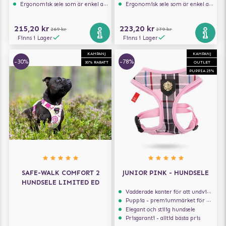
Ergonomisk sele som är enkel att ta på och av
Ergonomisk sele som är enkel att ta på och av
215,20 kr
223,20 kr
269 kr
279 kr
Finns i Lager
Finns i Lager
KAMPANJ
KAMPANJ
-30%
-78%
30% RABATT
OUTLET
PUPPIA 25%
SAFE-WALK COMFORT 2
JUNIOR PINK - HUNDSELE
HUNDSELE LIMITED ED
Vadderade kanter för att undvika skav
Puppia - premiummärket för hundselar
Elegant och stilig hundsele
Prisgaranti - alltid bästa pris