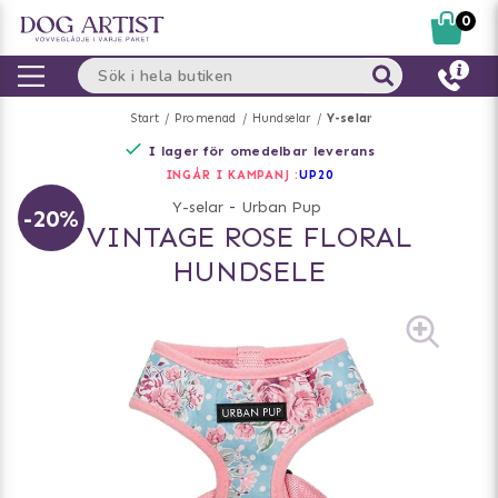
0
Start
Promenad
Hundselar
Y-selar
I lager för omedelbar leverans
INGÅR I KAMPANJ :
UP20
Y-selar
-
Urban Pup
-20%
VINTAGE ROSE FLORAL
HUNDSELE