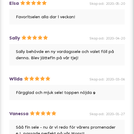
Elsa
Skapad
:
2020-05-20
Favoritselen alla dar i veckan!
Sally
Skapad
:
2020-04-20
Sally behövde en ny vardagssele och valet föll på
denna. Blev jättefin på vår tjej!
Wilda
Skapad
:
2020-03-06
Färgglad och mjuk sele! toppen nöjda :D
Vanessa
Skapad
:
2020-01-27
Såå fin sele - nu är vi redo för vårens promenader
:D L passade perfekt på vår Mops!!