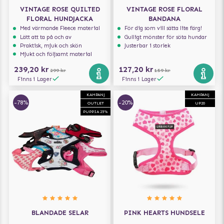
VINTAGE ROSE QUILTED
VINTAGE ROSE FLORAL
FLORAL HUNDJACKA
BANDANA
Med värmande Fleece material
För dig som vill sätta lite färg!
Lätt att ta på och av
Gulligt mönster för söta hundar
Praktisk, mjuk och skön
Justerbar i storlek
Mjukt och följsamt material
239,20 kr
127,20 kr
299 kr
159 kr
Finns i Lager
Finns i Lager
KAMPANJ
KAMPANJ
-78%
-20%
OUTLET
UP20
PUPPIA 25%
BLANDADE SELAR
PINK HEARTS HUNDSELE