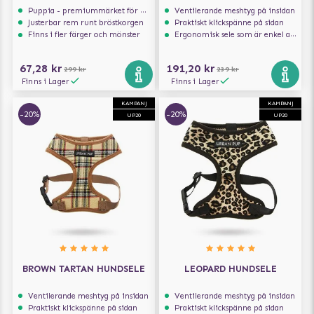
Puppia - premiummärket för hundselar
Ventilerande meshtyg på insidan
Justerbar rem runt bröstkorgen
Praktiskt klickspänne på sidan
Finns i fler färger och mönster
Ergonomisk sele som är enkel att ta på och av
67,28 kr
191,20 kr
299 kr
239 kr
Finns i Lager
Finns i Lager
KAMPANJ
KAMPANJ
-20%
-20%
UP20
UP20
BROWN TARTAN HUNDSELE
LEOPARD HUNDSELE
Ventilerande meshtyg på insidan
Ventilerande meshtyg på insidan
Praktiskt klickspänne på sidan
Praktiskt klickspänne på sidan