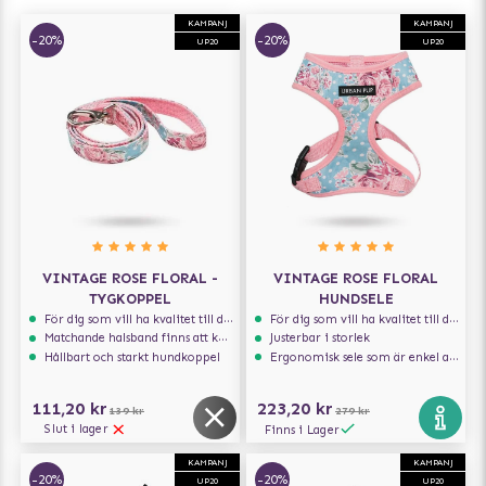
KAMPANJ
KAMPANJ
-20%
-20%
UP20
UP20
VINTAGE ROSE FLORAL -
VINTAGE ROSE FLORAL
TYGKOPPEL
HUNDSELE
För dig som vill ha kvalitet till din hund!
För dig som vill ha kvalitet till din hund!
Matchande halsband finns att köpa till
Justerbar i storlek
Hållbart och starkt hundkoppel
Ergonomisk sele som är enkel att ta på och av
111,20 kr
223,20 kr
139 kr
279 kr
Slut i lager
Finns i Lager
KAMPANJ
KAMPANJ
-20%
-20%
UP20
UP20