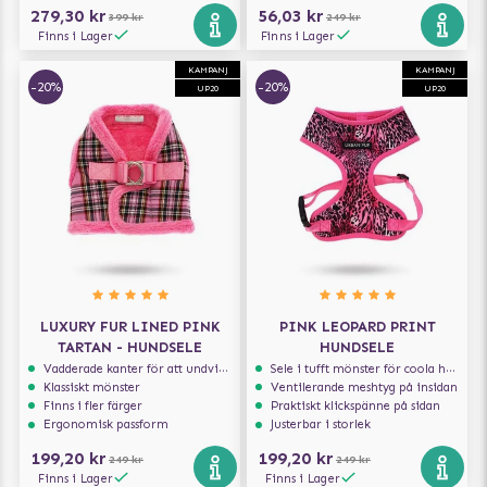
279,30 kr
56,03 kr
399 kr
249 kr
Finns i Lager
Finns i Lager
KAMPANJ
KAMPANJ
-20%
-20%
UP20
UP20
LUXURY FUR LINED PINK
PINK LEOPARD PRINT
TARTAN - HUNDSELE
HUNDSELE
Vadderade kanter för att undvika skav
Sele i tufft mönster för coola hundar
Klassiskt mönster
Ventilerande meshtyg på insidan
Finns i fler färger
Praktiskt klickspänne på sidan
Ergonomisk passform
Justerbar i storlek
199,20 kr
199,20 kr
249 kr
249 kr
Finns i Lager
Finns i Lager