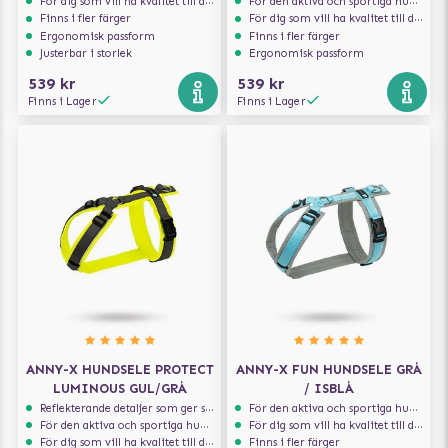
För dig som vill ha kvalitet till din hund!
För den aktiva och sportiga hunden
Finns i fler färger
För dig som vill ha kvalitet till din hund!
Ergonomisk passform
Finns i fler färger
Justerbar i storlek
Ergonomisk passform
539 kr
539 kr
Finns i Lager
Finns i Lager
ANNY-X HUNDSELE PROTECT
ANNY-X FUN HUNDSELE GRÅ
LUMINOUS GUL/GRÅ
/ ISBLÅ
Reflekterande detaljer som ger synlighet i svagt ljus
För den aktiva och sportiga hunden
För den aktiva och sportiga hunden
För dig som vill ha kvalitet till din hund!
För dig som vill ha kvalitet till din hund!
Finns i fler färger