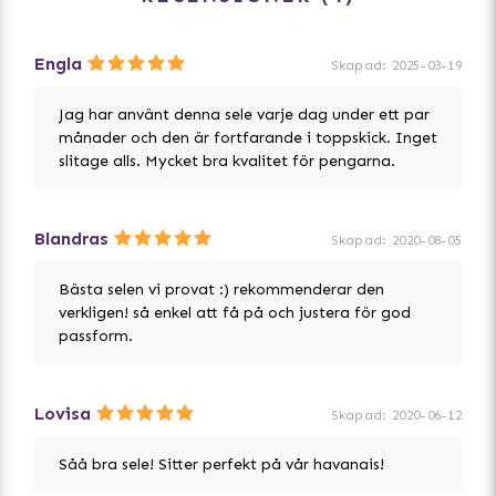
Engla
Skapad
:
2025-03-19
Jag har använt denna sele varje dag under ett par
månader och den är fortfarande i toppskick. Inget
slitage alls. Mycket bra kvalitet för pengarna.
Blandras
Skapad
:
2020-08-05
Bästa selen vi provat :) rekommenderar den
verkligen! så enkel att få på och justera för god
passform.
Lovisa
Skapad
:
2020-06-12
Såå bra sele! Sitter perfekt på vår havanais!