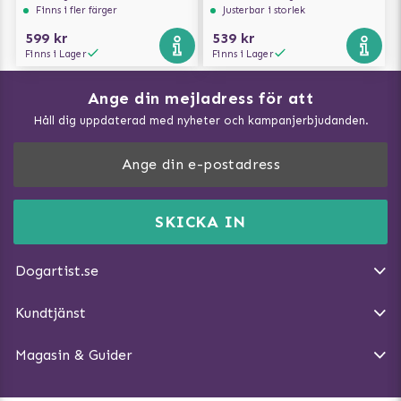
Finns i fler färger
Justerbar i storlek
599 kr
539 kr
Finns i Lager
Finns i Lager
Ange din mejladress för att
Vad kan hundar äta?
Håll dig uppdaterad med nyheter och kampanjerbjudanden.
Så mäter du din hund
Träna Nose Work hemma
DogArtist.se drivs av:
Purefun Commerce AB
Kundservice - FAQ
Momsnr: SE5567445209
SKICKA IN
Så gör du promenaden roligare
E-post:
info@dogartist.se
Om oss
Introducera katt och hund för varandra
Dogartist.se
Köpvillkor
Magasin - Visa alla artiklar
Kundtjänst
Ångra Köp
Hundreflexer
Magasin & Guider
Hundbäddar