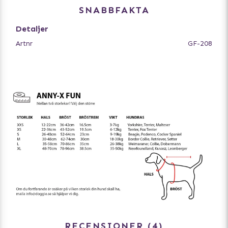
därför inte lyfta på hundens ben, du trär bara selen över
SNABBFAKTA
hundens huvud och knäpper spännena. Fun är designad
för att ge hunden full rörelsefrihet och begränsar inte
Detaljer
lungkapaciteten.
Artnr
GF-208
Tillverkad av ett snabbtorkande material och kan tvättas
i 30 grader i tvättpåse. Bör ej torktumlas. Låt lufttorka.
Storleksguide:
Mät runt halsen där hunden brukar ha sitt halsband
Mät runt bröstkorgen
Mät rygglängden (manke till svansrot)
Hamnar hunden mellan två storlekar? Välj den större.
RECENSIONER
4