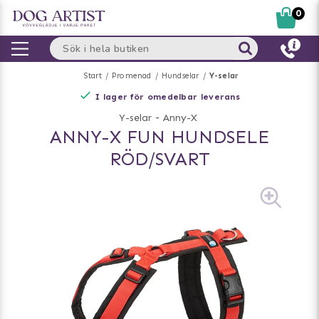
0
Start
Promenad
Hundselar
Y-selar
I lager för omedelbar leverans
Y-selar
-
Anny-X
ANNY-X FUN HUNDSELE
RÖD/SVART