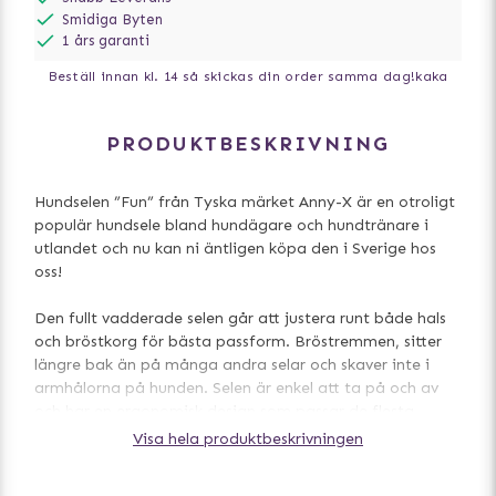
Smidiga Byten
1 års garanti
Beställ innan kl. 14 så skickas din order samma dag!
kaka
PRODUKTBESKRIVNING
Hundselen ”Fun” från Tyska märket Anny-X är en otroligt
populär hundsele bland hundägare och hundtränare i
utlandet och nu kan ni äntligen köpa den i Sverige hos
oss!
Den fullt vadderade selen går att justera runt både hals
och bröstkorg för bästa passform. Bröstremmen, sitter
längre bak än på många andra selar och skaver inte i
armhålorna på hunden. Selen är enkel att ta på och av
och har en ergonomisk design som passar de flesta
hundar.
Visa hela produktbeskrivningen
Selen har snabbspännen på båda sidor och du behöver