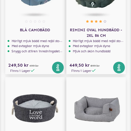
BLÅ CAMOBÄDD
RIMINI OVAL HUNDBÄDD -
2XL 86 CM
Härligt mjuk bädd med rejäl stoppning som håller formen
Härligt mjuk bädd med rejäl stoppning som håller formen
Med avtagbar mjuk dyna
Med avtagbar mjuk dyna
Snygg och stilren inredningsdetalj
Mjuk och skön hundbädd
249,50 kr
449,50 kr
499 kr
899 kr
Finns i Lager
Finns i Lager