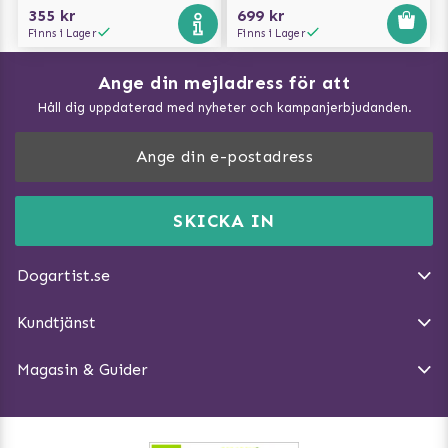
355 kr
699 kr
Finns i Lager
Finns i Lager
Ange din mejladress för att
Vad kan hundar äta?
Håll dig uppdaterad med nyheter och kampanjerbjudanden.
Så mäter du din hund
Träna Nose Work hemma
DogArtist.se drivs av:
Purefun Commerce AB
Kundservice - FAQ
Momsnr: SE5567445209
SKICKA IN
Så gör du promenaden roligare
E-post:
info@dogartist.se
Om oss
Introducera katt och hund för varandra
Dogartist.se
Köpvillkor
Magasin - Visa alla artiklar
Kundtjänst
Ångra Köp
Hundreflexer
Magasin & Guider
Hundbäddar