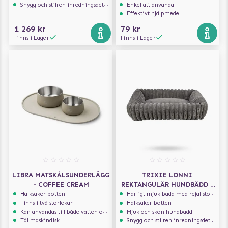
Snygg och stilren inredningsdetalj
Enkel att använda
Effektivt hjälpmedel
1 269 kr
79 kr
Finns i Lager
Finns i Lager
LIBRA MATSKÅLSUNDERLÄGG
TRIXIE LONNI
- COFFEE CREAM
REKTANGULÄR HUNDBÄDD -
GRÅ
Halksäker botten
Härligt mjuk bädd med rejäl stoppning som håller formen
Finns i två storlekar
Halksäker botten
Kan användas till både vatten och mat
Mjuk och skön hundbädd
Tål maskindisk
Snygg och stilren inredningsdetalj