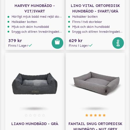
HARVEY HUNDBÄDD -
LINO VITAL ORTOPEDISK
VIT/SVART
HUNDBÄDD - SVART/GRÅ
Härligt mjuk bädd med rejäl stoppning som håller formen
Halksäker botten
Halksäker botten
Finns i två storlekar
Mjuk och skön hundbädd
Mjuk och skön hundbädd
Snygg och stilren inredningsdetalj
Snygg och stilren inredningsdetalj
379 kr
629 kr
Finns i Lager
Finns i Lager
LIANO HUNDBÄDD - GRÅ
FANTAIL SNUG ORTOPEDISK
HUNDBÄDD - NUT GREY