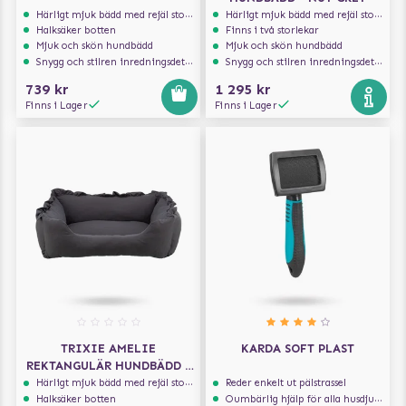
Härligt mjuk bädd med rejäl stoppning som håller formen
Härligt mjuk bädd med rejäl stoppning som håller formen
Halksäker botten
Finns i två storlekar
Mjuk och skön hundbädd
Mjuk och skön hundbädd
Snygg och stilren inredningsdetalj
Snygg och stilren inredningsdetalj
739 kr
1 295 kr
Finns i Lager
Finns i Lager
TRIXIE AMELIE
KARDA SOFT PLAST
REKTANGULÄR HUNDBÄDD -
MÖRKGRÅ
Härligt mjuk bädd med rejäl stoppning som håller formen
Reder enkelt ut pälstrassel
Halksäker botten
Oumbärlig hjälp för alla husdjursägare