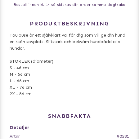
Beställ innan kl. 14 så skickas din order samma dag!
kaka
PRODUKTBESKRIVNING
Toulouse är ett självklart val för dig som vill ge din hund
en skön sovplats. Slitstark och bekväm hundbädd alla
hundar.
STORLEK (diameter):
S - 46 cm
M - 56 cm
L - 66 cm
XL - 76 cm
2X - 86 cm
SNABBFAKTA
Detaljer
Artnr
90581