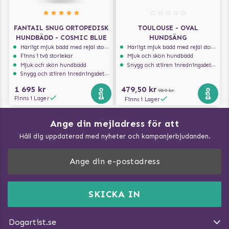
FANTAIL SNUG ORTOPEDISK
TOULOUSE - OVAL
HUNDBÄDD - COSMIC BLUE
HUNDSÄNG
Härligt mjuk bädd med rejäl stoppning som håller formen
Härligt mjuk bädd med rejäl stoppning som håller formen
Finns i två storlekar
Mjuk och skön hundbädd
Mjuk och skön hundbädd
Snygg och stilren inredningsdetalj
Snygg och stilren inredningsdetalj
1 695 kr
479,50 kr
959 kr
Finns i Lager
Finns i Lager
Ange din mejladress för att
Vad kan hundar äta?
Håll dig uppdaterad med nyheter och kampanjerbjudanden.
Så mäter du din hund
Träna Nose Work hemma
DogArtist.se drivs av:
Purefun Commerce AB
Kundservice - FAQ
Momsnr: SE5567445209
SKICKA IN
Så gör du promenaden roligare
E-post:
info@dogartist.se
Om oss
Introducera katt och hund för varandra
Dogartist.se