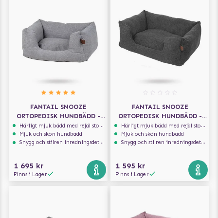
FANTAIL SNOOZE
FANTAIL SNOOZE
ORTOPEDISK HUNDBÄDD -
ORTOPEDISK HUNDBÄDD -
NUT GREY
EPIC GREY
Härligt mjuk bädd med rejäl stoppning som håller formen
Härligt mjuk bädd med rejäl stoppning som håller formen
Mjuk och skön hundbädd
Mjuk och skön hundbädd
Snygg och stilren inredningsdetalj
Snygg och stilren inredningsdetalj
1 695 kr
1 595 kr
Finns i Lager
Finns i Lager