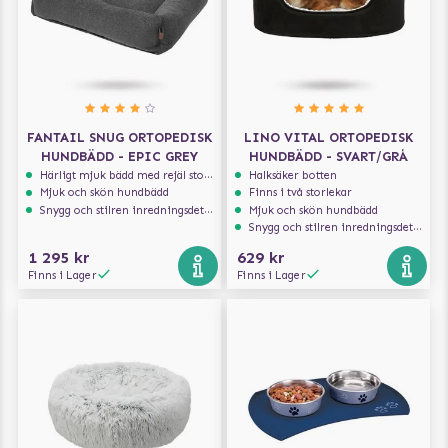
FANTAIL SNUG ORTOPEDISK
LINO VITAL ORTOPEDISK
HUNDBÄDD - EPIC GREY
HUNDBÄDD - SVART/GRÅ
Härligt mjuk bädd med rejäl stoppning som håller formen
Halksäker botten
Mjuk och skön hundbädd
Finns i två storlekar
Snygg och stilren inredningsdetalj
Mjuk och skön hundbädd
Snygg och stilren inredningsdetalj
1 295 kr
629 kr
Finns i Lager
Finns i Lager