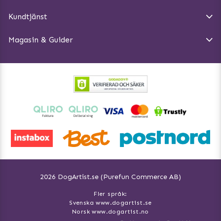
Köpvillkor
Magasin - Visa alla artiklar
Kundtjänst
Ångra Köp
Hundreflexer
Magasin & Guider
Hundbäddar
2026 DogArtist.se (Purefun Commerce AB)
Fler språk:
Svenska www.dogartist.se
Norsk www.dogartist.no