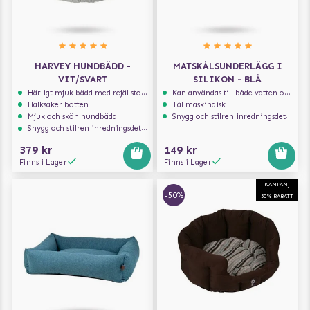
HARVEY HUNDBÄDD -
MATSKÅLSUNDERLÄGG I
VIT/SVART
SILIKON - BLÅ
Härligt mjuk bädd med rejäl stoppning som håller formen
Kan användas till både vatten och mat
Halksäker botten
Tål maskindisk
Mjuk och skön hundbädd
Snygg och stilren inredningsdetalj
Snygg och stilren inredningsdetalj
379 kr
149 kr
Finns i Lager
Finns i Lager
KAMPANJ
-50%
50% RABATT