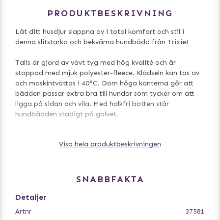
PRODUKTBESKRIVNING
Låt ditt husdjur slappna av i total komfort och stil i
denna slitstarka och bekväma hundbädd från Trixie!
Talis är gjord av vävt tyg med hög kvalité och är
stoppad med mjuk polyester-fleece. Klädseln kan tas av
och maskintvättas i 40°C. Dom höga kanterna gör att
bädden passar extra bra till hundar som tycker om att
ligga på sidan och vila. Med halkfri botten står
hundbädden stadigt på golvet.
Mått:
Visa hela produktbeskrivningen
Small - 60 x 50 cm
SNABBFAKTA
Detaljer
Artnr
37581