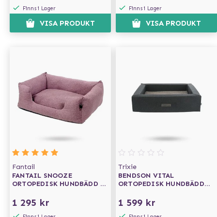
Finns i Lager
Finns i Lager
VISA PRODUKT
VISA PRODUKT
Fantail
Trixie
FANTAIL SNOOZE
BENDSON VITAL
ORTOPEDISK HUNDBÄDD -
ORTOPEDISK HUNDBÄDD
ICONIC PINK
REKTANGULÄR 100×80 -
MÖRKGRÅ/LJUSGRÅ
1 295 kr
1 599 kr
Finns i Lager
Finns i Lager