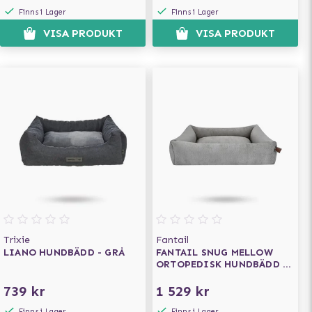
Finns i Lager
Finns i Lager
VISA PRODUKT
VISA PRODUKT
Trixie
Fantail
LIANO HUNDBÄDD - GRÅ
FANTAIL SNUG MELLOW
ORTOPEDISK HUNDBÄDD -
PEARL GREY
739 kr
1 529 kr
Finns i Lager
Finns i Lager