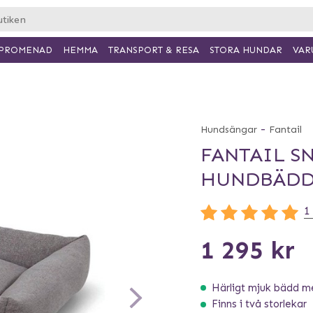
PROMENAD
HEMMA
TRANSPORT & RESA
VAR
STORA HUNDAR
-
Hundsängar
Fantail
FANTAIL S
HUNDBÄDD 
1
1 295 kr
Härligt mjuk bädd me
Finns i två storlekar