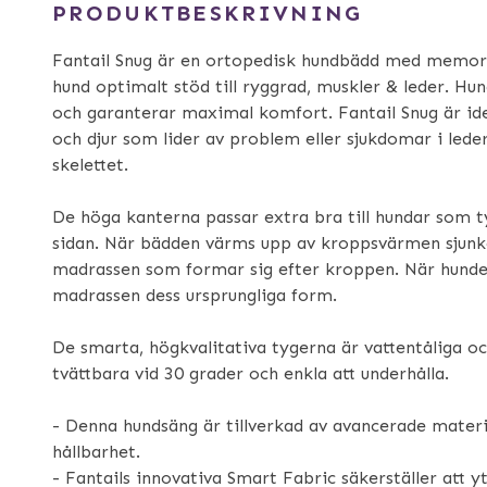
PRODUKTBESKRIVNING
Fantail Snug är en ortopedisk hundbädd med memor
hund optimalt stöd till ryggrad, muskler & leder. Hu
och garanterar maximal komfort. Fantail Snug är ide
och djur som lider av problem eller sjukdomar i lede
skelettet.
De höga kanterna passar extra bra till hundar som t
sidan. När bädden värms upp av kroppsvärmen sjunk
madrassen som formar sig efter kroppen. När hunden
madrassen dess ursprungliga form.
De smarta, högkvalitativa tygerna är vattentåliga oc
tvättbara vid 30 grader och enkla att underhålla.
- Denna hundsäng är tillverkad av avancerade materi
hållbarhet.
- Fantails innovativa Smart Fabric säkerställer att 