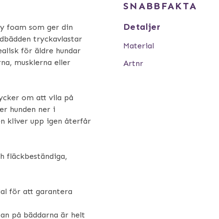
SNABBFAKTA
Detaljer
y foam som ger din
ndbädden tryckavlastar
Material
alisk för äldre hundar
rna, musklerna eller
Artnr
ycker om att vila på
er hunden ner i
 kliver upp igen återfår
h fläckbeständiga,
al för att garantera
ytan på bäddarna är helt