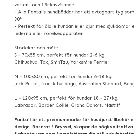
vatten- och fläckavvisande.
- Alla Fantails hundbäddar har ett avtagbart tyg so
30°
- Perfekt för äldre hundar eller djur med sjukdomar
lederna eller rörelseapparaten
Storlekar och mått:
S - 70x55 cm, perfekt för hundar 2-6 kg.
Chihuahua, Tax, ShihTzu, Yorkshire Terrier
M - 100x80 cm, perfekt för hundar 6-18 kg.
Jack Russel, fransk bulldogg, Australian Shepard, Bea
L - 120x95 cm, perfekt för hundar 18 - 27+kg.
Labrador, Border Collie, Grand Danois, Mastiff
Fantail är ett premiummärke för husdjurstillbehör 
design. Baserat i Bryssel, skapar de högkvalitativa
fyrbenta vän som kompletterar din stil och interiöre