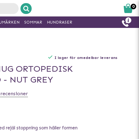
0
UMÄRKEN
SOMMAR
HUNDRASER
I lager för omedelbar leverans
NUG ORTOPEDISK
- NUT GREY
 recensioner
d rejäl stoppning som håller formen