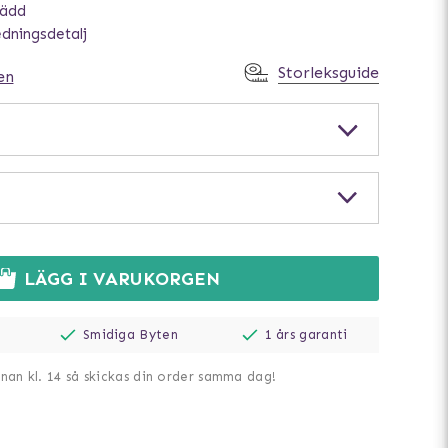
bädd
edningsdetalj
Storleksguide
en
LÄGG I VARUKORGEN
Smidiga Byten
1 års garanti
nnan kl. 14 så skickas din order samma dag!