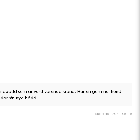
 hundbädd som är värd varenda krona. Har en gammal hund
dar sin nya bädd.
Skapad
:
2021-06-16