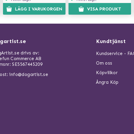
LÄGG I VARUKORGEN
VISA PRODUKT
gartist.se
Kundtjänst
Artist.se drivs av:
Kundservice - F
refun Commerce AB
Om oss
snr: SE5567445209
Köpvillkor
ost:
info@dogartist.se
Ångra Köp