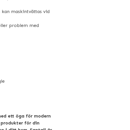
m kan maskintvättas vid
 eller problem med
gle
med ett öga för modern
 produkter för din
n i ditt hem. Fantail är