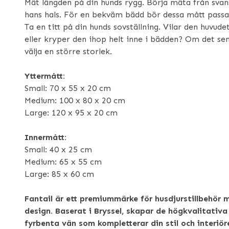
Mät längden på din hunds rygg. Börja mäta från svans
hans hals. För en bekväm bädd bör dessa mått pass
Ta en titt på din hunds sovställning. Vilar den huvud
eller kryper den ihop helt inne i bädden? Om det senar
välja en större storlek.
Yttermått:
Small: 70 x 55 x 20 cm
Medium: 100 x 80 x 20 cm
Large: 120 x 95 x 20 cm
Innermått:
Small: 40 x 25 cm
Medium: 65 x 55 cm
Large: 85 x 60 cm
Fantail är ett premiummärke för husdjurstillbehör 
design. Baserat i Bryssel, skapar de högkvalitativa
fyrbenta vän som kompletterar din stil och interiöre