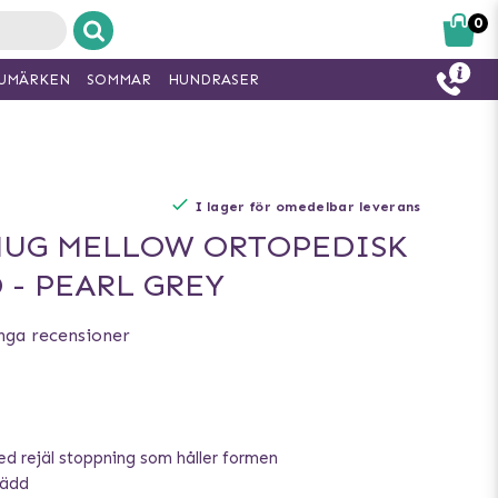
0
UMÄRKEN
SOMMAR
HUNDRASER
I lager för omedelbar leverans
NUG MELLOW ORTOPEDISK
- PEARL GREY
nga recensioner
d rejäl stoppning som håller formen
bädd