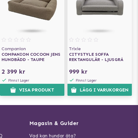
Companion
Trixie
COMPANION COCOON JENS
CITYSTYLE SOFFA
HUNDBÄDD - TAUPE
REKTANGULÄR - LJUSGRÅ
2 399 kr
999 kr
Finns i Lager
Finns i Lager
VISA PRODUKT
LÄGG I VARUKORGEN
Magasin & Guider
AQ
Vad kan hundar äta?