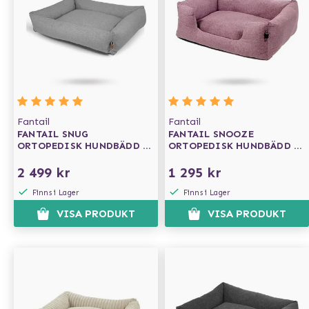
Fantail
Fantail
FANTAIL SNUG
FANTAIL SNOOZE
ORTOPEDISK HUNDBÄDD -
ORTOPEDISK HUNDBÄDD -
SILVER SPOON
ICONIC PINK
2 499 kr
1 295 kr
Finns i Lager
Finns i Lager
VISA PRODUKT
VISA PRODUKT