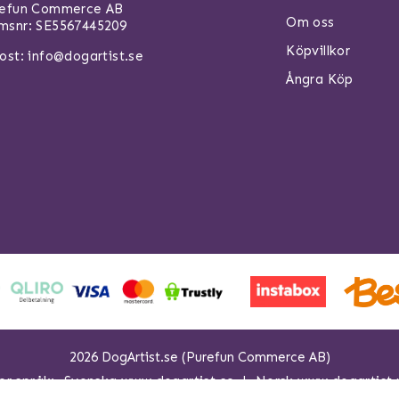
refun Commerce AB
Om oss
snr: SE5567445209
Köpvillkor
ost:
info@dogartist.se
Ångra Köp
2026 DogArtist.se (Purefun Commerce AB)
er språk:
Svenska www.dogartist.se
Norsk www.dogartist.