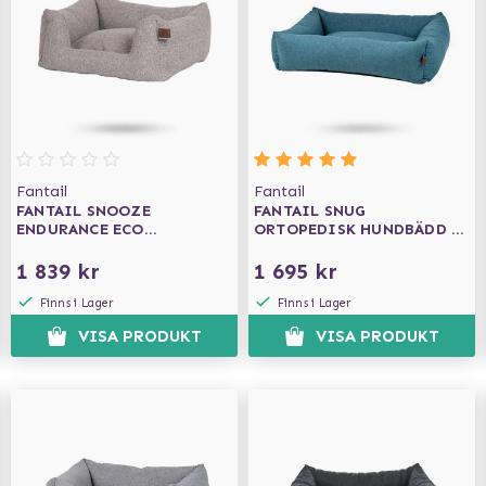
Fantail
Fantail
FANTAIL SNOOZE
FANTAIL SNUG
ENDURANCE ECO
ORTOPEDISK HUNDBÄDD -
ORTOPEDISK HUNDBÄDD -
COSMIC BLUE
HARBOR GREY
1 839 kr
1 695 kr
Finns i Lager
Finns i Lager
VISA PRODUKT
VISA PRODUKT