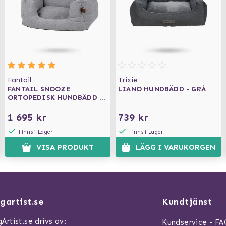
Fantail
Trixie
FANTAIL SNOOZE
LIANO HUNDBÄDD - GRÅ
ORTOPEDISK HUNDBÄDD -
NUT GREY
1 695 kr
739 kr
Finns i Lager
Finns i Lager
VISA PRODUKT
LÄGG I VARUKORGEN
gartist.se
Kundtjänst
Artist.se drivs av:
Kundservice - F