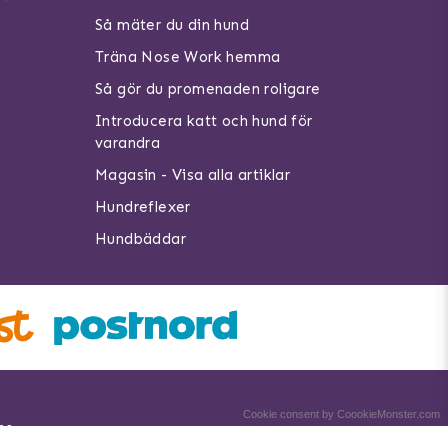
Så mäter du din hund
Träna Nose Work hemma
Så gör du promenaden roligare
Introducera katt och hund för
varandra
Magasin - Visa alla artiklar
Hundreflexer
Hundbäddar
Cookie consent by CoookieMonster.com
no