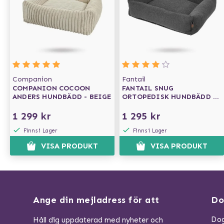
Companion
Fantail
COMPANION COCOON
FANTAIL SNUG
ANDERS HUNDBÄDD - BEIGE
ORTOPEDISK HUNDBÄDD -
EPIC GREY
1 299 kr
1 295 kr
Finns i Lager
Finns i Lager
VISA PRODUKT
VISA PRODUKT
Ange din mejladress för att
Do
Dog
Håll dig uppdaterad med nyheter och