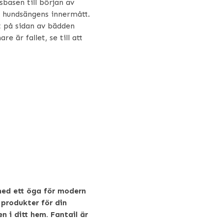
basen till början av
a hundsängens innermått.
et på sidan av bädden
e är fallet, se till att
med ett öga för modern
 produkter för din
n i ditt hem. Fantail är