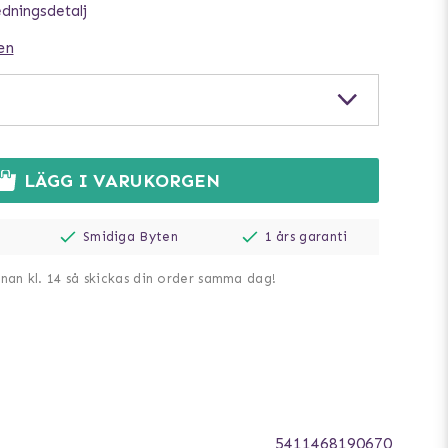
edningsdetalj
en
LÄGG I VARUKORGEN
Smidiga Byten
1 års garanti
nnan kl. 14 så skickas din order samma dag!
5411468190670