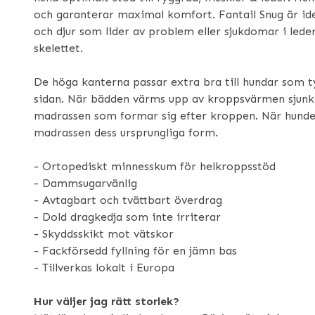
och garanterar maximal komfort. Fantail Snug är ide
och djur som lider av problem eller sjukdomar i lede
skelettet.
De höga kanterna passar extra bra till hundar som t
sidan. När bädden värms upp av kroppsvärmen sjunk
madrassen som formar sig efter kroppen. När hunden
madrassen dess ursprungliga form.
- Ortopediskt minnesskum för helkroppsstöd
- Dammsugarvänlig
- Avtagbart och tvättbart överdrag
- Dold dragkedja som inte irriterar
- Skyddsskikt mot vätskor
- Fackförsedd fyllning för en jämn bas
- Tillverkas lokalt i Europa
Hur väljer jag rätt storlek?