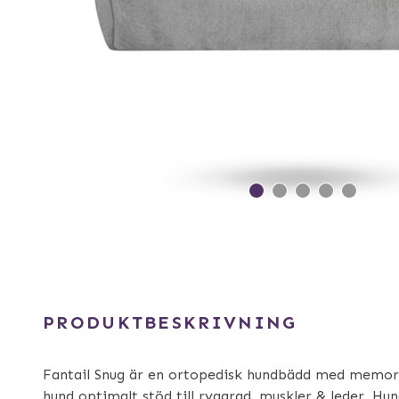
PRODUKTBESKRIVNING
Fantail Snug är en ortopedisk hundbädd med memor
hund optimalt stöd till ryggrad, muskler & leder. Hu