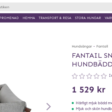
PROMENAD
HEMMA
TRANSPORT & RESA
VAR
STORA HUNDAR
-
Hundsängar
Fantail
FANTAIL S
HUNDBÄDD 
I
1 529 kr
Härligt mjuk bädd me
Mjuk och skön hund