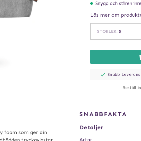
Snygg och stilren inr
Läs mer om produkt
STORLEK
:
S
Snabb Leverans
Beställ i
SNABBFAKTA
Detaljer
y foam som ger din
Artnr
ndbädden tryckavlastar