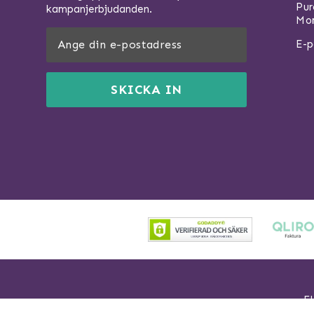
Pu
kampanjerbjudanden.
Mom
E-p
SKICKA IN
Fl