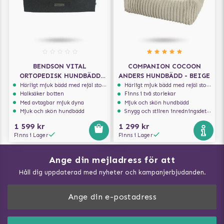
BENDSON VITAL
COMPANION COCOON
ORTOPEDISK HUNDBÄDD
ANDERS HUNDBÄDD - BEIGE
REKTANGULÄR 100×80 -
Härligt mjuk bädd med rejäl stoppning som håller formen
Härligt mjuk bädd med rejäl stoppning som håller formen
Halksäker botten
Finns i två storlekar
MÖRKGRÅ/LJUSGRÅ
Med avtagbar mjuk dyna
Mjuk och skön hundbädd
Mjuk och skön hundbädd
Snygg och stilren inredningsdetalj
1 599 kr
1 299 kr
Finns i Lager
Finns i Lager
Ange din mejladress för att
Vad kan hundar äta?
Håll dig uppdaterad med nyheter och kampanjerbjudanden.
Så mäter du din hund
Träna Nose Work hemma
DogArtist.se drivs av:
Purefun Commerce AB