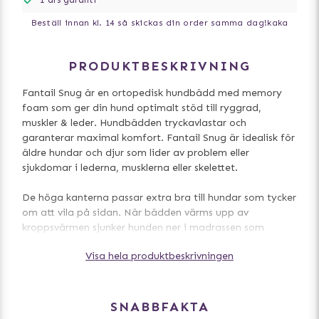
Beställ innan kl. 14 så skickas din order samma dag!
kaka
PRODUKTBESKRIVNING
Fantail Snug är en ortopedisk hundbädd med memory
foam som ger din hund optimalt stöd till ryggrad,
muskler & leder. Hundbädden tryckavlastar och
garanterar maximal komfort. Fantail Snug är idealisk för
äldre hundar och djur som lider av problem eller
sjukdomar i lederna, musklerna eller skelettet.
De höga kanterna passar extra bra till hundar som tycker
om att vila på sidan. När bädden värms upp av
kroppsvärmen sjunker hunden ner i madrassen som
formar sig efter kroppen. När hunden kliver upp igen
Visa hela produktbeskrivningen
återfår madrassen dess ursprungliga form.
De smarta, högkvalitativa tygerna är vattentåliga och
fläckbeständiga, tvättbara vid 30 grader och enkla att
SNABBFAKTA
underhålla.