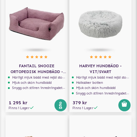
FANTAIL SNOOZE
HARVEY HUNDBÄDD -
ORTOPEDISK HUNDBÄDD -
VIT/SVART
ICONIC PINK
Härligt mjuk bädd med rejäl stoppning som håller formen
Härligt mjuk bädd med rejäl stoppning som håller formen
Mjuk och skön hundbädd
Halksäker botten
Snygg och stilren inredningsdetalj
Mjuk och skön hundbädd
Snygg och stilren inredningsdetalj
1 295 kr
379 kr
Finns i Lager
Finns i Lager