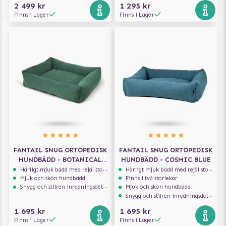
2 499 kr
1 295 kr
Finns i Lager
Finns i Lager
FANTAIL SNUG ORTOPEDISK
FANTAIL SNUG ORTOPEDISK
HUNDBÄDD - BOTANICAL
HUNDBÄDD - COSMIC BLUE
GREEN
Härligt mjuk bädd med rejäl stoppning som håller formen
Härligt mjuk bädd med rejäl stoppning som håller formen
Mjuk och skön hundbädd
Finns i två storlekar
Snygg och stilren inredningsdetalj
Mjuk och skön hundbädd
Snygg och stilren inredningsdetalj
1 695 kr
1 695 kr
Finns i Lager
Finns i Lager