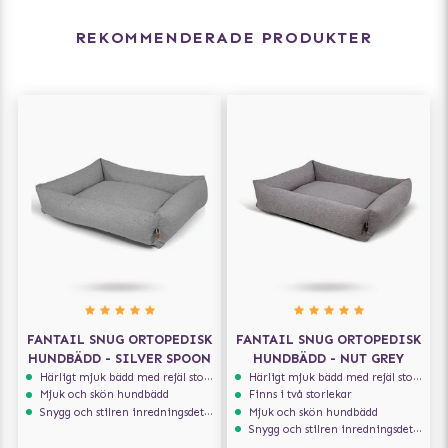
ett öga för modern design. Baserat i Bryssel, skapar
de högkvalitativa produkter för din fyrbenta vän som
REKOMMENDERADE PRODUKTER
kompletterar din stil och interiören i ditt hem. Fantail
är engagerade i hållbarhet och minimerar vår
påverkan på planeten. Fantails design- och
tillverkningsprocesser äger rum lokalt i Europa, vilket
innebär att deras ansvarsfulla produkter inte behöver
resa långt.
FANTAIL SNUG ORTOPEDISK
FANTAIL SNUG ORTOPEDISK
HUNDBÄDD - SILVER SPOON
HUNDBÄDD - NUT GREY
Härligt mjuk bädd med rejäl stoppning som håller formen
Härligt mjuk bädd med rejäl stoppning som håller formen
Mjuk och skön hundbädd
Finns i två storlekar
Snygg och stilren inredningsdetalj
Mjuk och skön hundbädd
Snygg och stilren inredningsdetalj