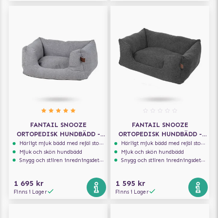
FANTAIL SNOOZE
FANTAIL SNOOZE
ORTOPEDISK HUNDBÄDD -
ORTOPEDISK HUNDBÄDD -
NUT GREY
EPIC GREY
Härligt mjuk bädd med rejäl stoppning som håller formen
Härligt mjuk bädd med rejäl stoppning som håller formen
Mjuk och skön hundbädd
Mjuk och skön hundbädd
Snygg och stilren inredningsdetalj
Snygg och stilren inredningsdetalj
1 695 kr
1 595 kr
Finns i Lager
Finns i Lager