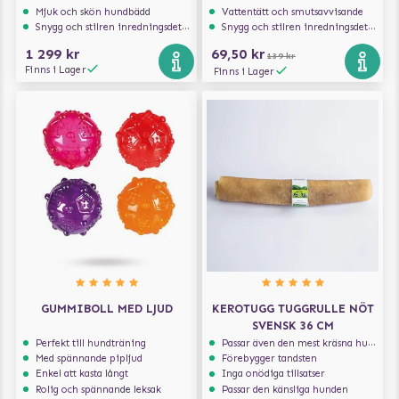
Mjuk och skön hundbädd
Vattentätt och smutsavvisande
Snygg och stilren inredningsdetalj
Snygg och stilren inredningsdetalj
1 299 kr
69,50 kr
139 kr
Finns i Lager
Finns i Lager
GUMMIBOLL MED LJUD
KEROTUGG TUGGRULLE NÖT
SVENSK 36 CM
Perfekt till hundträning
Passar även den mest kräsna hunden
Med spännande pipljud
Förebygger tandsten
Enkel att kasta långt
Inga onödiga tillsatser
Rolig och spännande leksak
Passar den känsliga hunden