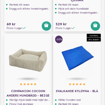
LJUSGRÅ
Perfekt till resan
Perfekt till resan
Snygg och stilren inredningsdetalj
Mjuk och skön hundbädd
Snygg och stilren inredningsdetalj
69 kr
529 kr
Finns i Lager
Finns i Lager
KAMPANJ
-50%
50% RABATT
COMPANION COCOON
SVALKANDE KYLDYNA - BLÅ
ANDERS HUNDBÄDD - BEIGE
Härligt mjuk bädd med rejäl stoppning som håller formen
Håller hunden sval
Finns i två storlekar
Perfekt till resan