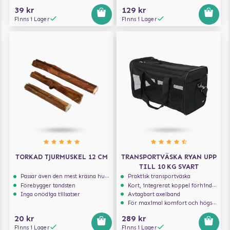
39 kr
129 kr
Finns i Lager
Finns i Lager
TORKAD TJURMUSKEL 12 CM
TRANSPORTVÄSKA RYAN UPP
TILL 10 KG SVART
Passar även den mest kräsna hunden
Praktisk transportväska
Förebygger tandsten
Kort, integrerat koppel förhindrar att hunden hoppar ur
Inga onödiga tillsatser
Avtagbart axelband
För maximal komfort och högsta säkerhet
20 kr
289 kr
Finns i Lager
Finns i Lager