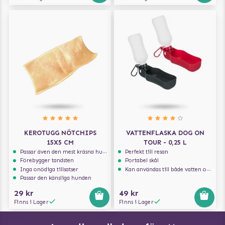
KEROTUGG NÖTCHIPS
VATTENFLASKA DOG ON
15X5 CM
TOUR - 0,25 L
Passar även den mest kräsna hunden
Perfekt till resan
Förebygger tandsten
Portabel skål
Inga onödiga tillsatser
Kan användas till både vatten och mat
Passar den känsliga hunden
29 kr
49 kr
Finns i Lager
Finns i Lager