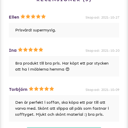
Ellen
Skapad
:
2021-10-27
Prisvärd! supermysig.
Ina
Skapad
:
2021-10-20
Bra produkt till bra pris. Har köpt ett par stycken
att ha i möblerna hemma 😍
Torbjörn
Skapad
:
2021-10-09
Den är perfekt i soffan, ska köpa ett par till att
varva med. Skönt att slippa all päls som fastnar i
sofftyget. Mjukt och skönt material :) bra pris.