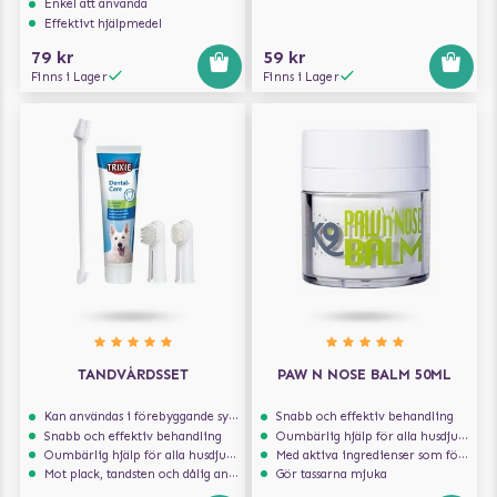
Enkel att använda
Effektivt hjälpmedel
79 kr
59 kr
Finns i Lager
Finns i Lager
TANDVÅRDSSET
PAW N NOSE BALM 50ML
Kan användas i förebyggande syfte
Snabb och effektiv behandling
Snabb och effektiv behandling
Oumbärlig hjälp för alla husdjursägare
Oumbärlig hjälp för alla husdjursägare
Med aktiva ingredienser som försvarar huden
Mot plack, tandsten och dålig andedräkt
Gör tassarna mjuka