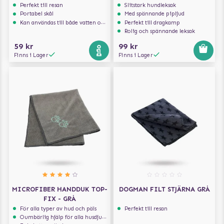
Perfekt till resan
Slitstark hundleksak
Portabel skål
Med spännande pipljud
Kan användas till både vatten och mat
Perfekt till dragkamp
Rolig och spännande leksak
59 kr
99 kr
Finns i Lager
Finns i Lager
MICROFIBER HANDDUK TOP-
DOGMAN FILT STJÄRNA GRÅ
FIX - GRÅ
För alla typer av hud och päls
Perfekt till resan
Oumbärlig hjälp för alla husdjursägare