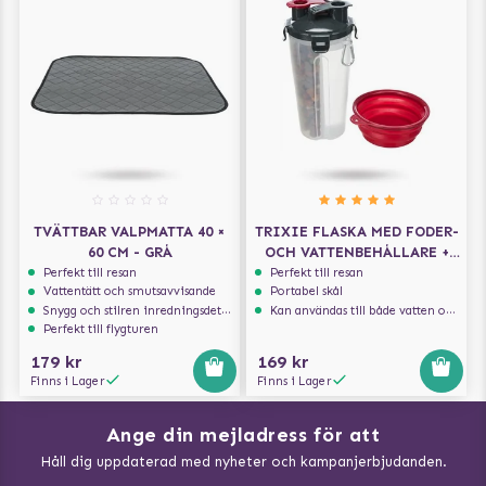
TVÄTTBAR VALPMATTA 40 ×
TRIXIE FLASKA MED FODER-
60 CM - GRÅ
OCH VATTENBEHÅLLARE +
RESESKÅL
Perfekt till resan
Perfekt till resan
Vattentätt och smutsavvisande
Portabel skål
Snygg och stilren inredningsdetalj
Kan användas till både vatten och mat
Perfekt till flygturen
179 kr
169 kr
Finns i Lager
Finns i Lager
Ange din mejladress för att
Vad kan hundar äta?
Håll dig uppdaterad med nyheter och kampanjerbjudanden.