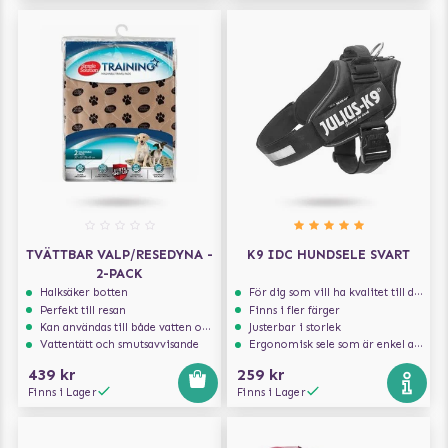
TVÄTTBAR VALP/RESEDYNA -
K9 IDC HUNDSELE SVART
2-PACK
Halksäker botten
För dig som vill ha kvalitet till din hund!
Perfekt till resan
Finns i fler färger
Kan användas till både vatten och mat
Justerbar i storlek
Vattentätt och smutsavvisande
Ergonomisk sele som är enkel att ta på och av
439 kr
259 kr
Finns i Lager
Finns i Lager