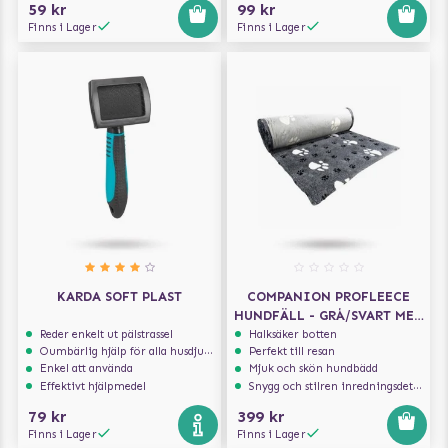
59 kr
99 kr
Finns i Lager
Finns i Lager
KARDA SOFT PLAST
COMPANION PROFLEECE
HUNDFÄLL - GRÅ/SVART MED
TASSAR 100X75 CM
Reder enkelt ut pälstrassel
Halksäker botten
Oumbärlig hjälp för alla husdjursägare
Perfekt till resan
Enkel att använda
Mjuk och skön hundbädd
Effektivt hjälpmedel
Snygg och stilren inredningsdetalj
79 kr
399 kr
Finns i Lager
Finns i Lager