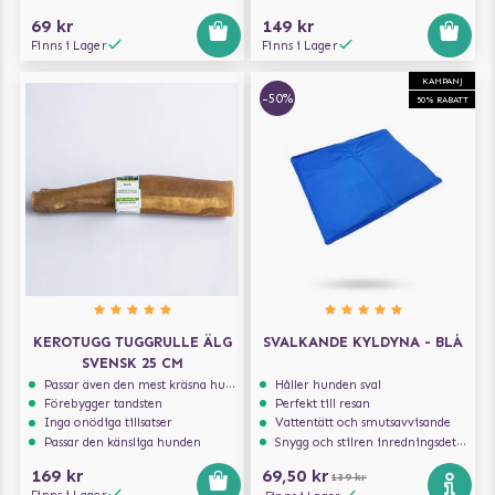
69 kr
149 kr
Finns i Lager
Finns i Lager
KAMPANJ
-50%
50% RABATT
KEROTUGG TUGGRULLE ÄLG
SVALKANDE KYLDYNA - BLÅ
SVENSK 25 CM
Passar även den mest kräsna hunden
Håller hunden sval
Förebygger tandsten
Perfekt till resan
Inga onödiga tillsatser
Vattentätt och smutsavvisande
Passar den känsliga hunden
Snygg och stilren inredningsdetalj
169 kr
69,50 kr
139 kr