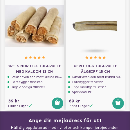
2PETS NORDISK TUGGRULLE
KEROTUGG TUGGRULLE
MED KALKON 13 CM
ÄLGBIFF 15 CM
Passar även den mest kräsna hunden
Passar även den mest kräsna hunden
Förebygger tandsten
Förebygger tandsten
Inga onödiga tillsatser
Inga onödiga tillsatser
Spannmålsfri
39 kr
69 kr
Finns i Lager
Finns i Lager
Ange din mejladress för att
Vad kan hundar äta?
Håll dig uppdaterad med nyheter och kampanjerbjudanden.