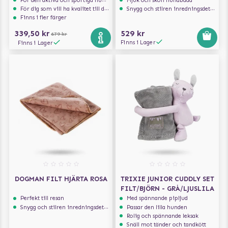
För den aktiva och sportiga hunden
Mjuk och skön hundbädd
För dig som vill ha kvalitet till din hund!
Snygg och stilren inredningsdetalj
Finns i fler färger
339,50 kr
529 kr
679 kr
Finns i Lager
Finns i Lager
DOGMAN FILT HJÄRTA ROSA
TRIXIE JUNIOR CUDDLY SET
FILT/BJÖRN - GRÅ/LJUSLILA
Perfekt till resan
Med spännande pipljud
Snygg och stilren inredningsdetalj
Passar den lilla hunden
Rolig och spännande leksak
Snäll mot tänder och tandkött