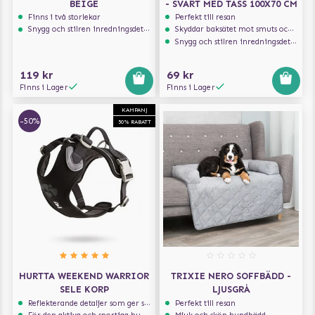
BEIGE
- SVART MED TASS 100X70 CM
Finns i två storlekar
Perfekt till resan
Snygg och stilren inredningsdetalj
Skyddar baksätet mot smuts och päls
Snygg och stilren inredningsdetalj
119 kr
69 kr
Finns i Lager
Finns i Lager
KAMPANJ
-50%
50% RABATT
HURTTA WEEKEND WARRIOR
TRIXIE NERO SOFFBÄDD -
SELE KORP
LJUSGRÅ
Reflekterande detaljer som ger synlighet i svagt ljus
Perfekt till resan