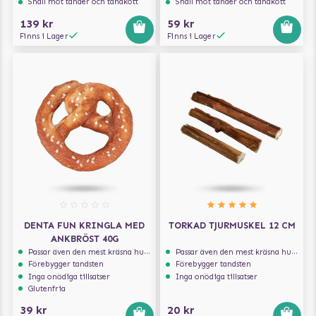
Snäll mot tänder och tandkött
Snäll mot tänder och tandkött
139 kr
59 kr
Finns i Lager
Finns i Lager
DENTA FUN KRINGLA MED
TORKAD TJURMUSKEL 12 CM
ANKBRÖST 40G
Passar även den mest kräsna hunden
Passar även den mest kräsna hunden
Förebygger tandsten
Förebygger tandsten
Inga onödiga tillsatser
Inga onödiga tillsatser
Glutenfria
39 kr
20 kr