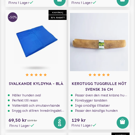
Finns i Lager
Finns i Lager
KAMPANJ
-50%
50% RABATT
SVALKANDE KYLDYNA - BLÅ
KEROTUGG TUGGRULLE NÖT
SVENSK 36 CM
Håller hunden sval
Passar även den mest kräsna hunden
Perfekt till resan
Förebygger tandsten
Vattentätt och smutsavvisande
Inga onödiga tillsatser
Snygg och stilren inredningsdetalj
Passar den känsliga hunden
69,50 kr
129 kr
139 kr
Finns i Lager
Finns i Lager
KAMPANJ