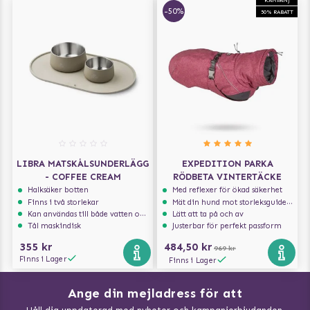
-50%
50% RABATT
LIBRA MATSKÅLSUNDERLÄGG
EXPEDITION PARKA
- COFFEE CREAM
RÖDBETA VINTERTÄCKE
Halksäker botten
Med reflexer för ökad säkerhet
Finns i två storlekar
Mät din hund mot storleksguiden för att få rätt storlek
Kan användas till både vatten och mat
Lätt att ta på och av
Tål maskindisk
Justerbar för perfekt passform
355 kr
484,50 kr
969 kr
Finns i Lager
Finns i Lager
Ange din mejladress för att
Vad kan hundar äta?