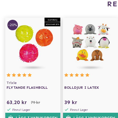
R
KAMPANJ
-20%
SOMMAR 20%
Trixie
FLYTANDE FLASHBOLL
BOLLDJUR I LATEX
63,20 kr
39 kr
79 kr
Finns i Lager
Finns i Lager