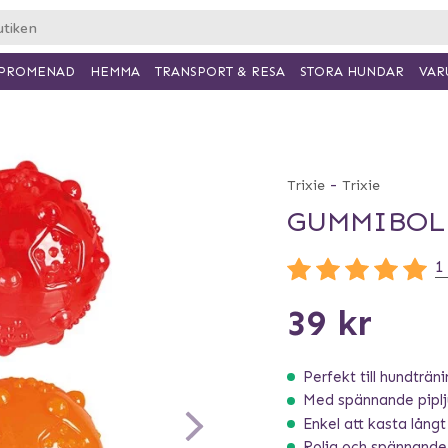
PROMENAD
HEMMA
TRANSPORT & RESA
VAR
STORA HUNDAR
-
Trixie
Trixie
GUMMIBOLL
1
39 kr
Perfekt till hundträn
Med spännande pipl
Enkel att kasta långt
Rolig och spännande