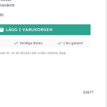
 tandkött
en
LÄGG I VARUKORGEN
Smidiga Byten
1 års garanti
nnan kl. 14 så skickas din order samma dag!
33677