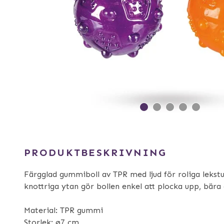
PRODUKTBESKRIVNING
Färgglad gummiboll av TPR med ljud för roliga lekst
knottriga ytan gör bollen enkel att plocka upp, bära
Material: TPR gummi
Storlek: ø7 cm