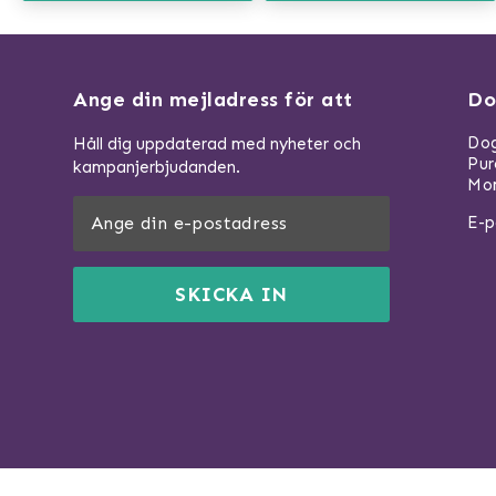
Ange din mejladress för att
Do
Dog
Håll dig uppdaterad med nyheter och
Pu
kampanjerbjudanden.
Mom
E-p
SKICKA IN