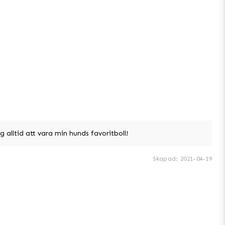
alltid att vara min hunds favoritboll!
Skapad
:
2021-04-19