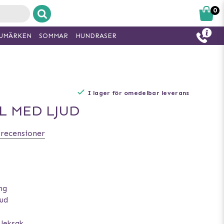
0
UMÄRKEN
SOMMAR
HUNDRASER
I lager för omedelbar leverans
 MED LJUD
 recensioner
ing
jud
 leksak