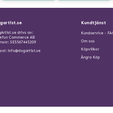
gartist.se
Kundtjänst
Artist.se drivs av:
Kundservice - F
refun Commerce AB
Om oss
snr: SE5567445209
Köpvillkor
ost:
info@dogartist.se
Ångra Köp