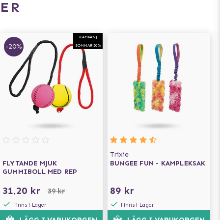
ER
KAMPANJ
-20%
SOMMAR 20%
Trixie
FLYTANDE MJUK
BUNGEE FUN - KAMPLEKSAK
GUMMIBOLL MED REP
31,20 kr
89 kr
39 kr
Finns i Lager
Finns i Lager