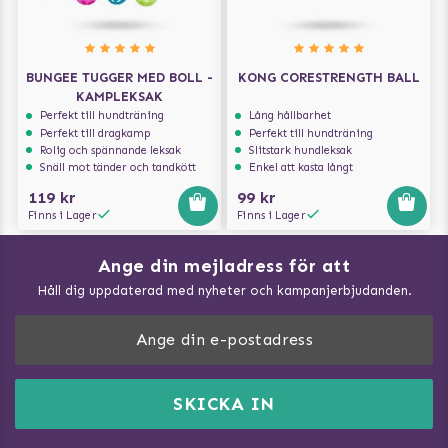
BUNGEE TUGGER MED BOLL -
KONG CORESTRENGTH BALL
KAMPLEKSAK
Perfekt till hundträning
Lång hållbarhet
Perfekt till dragkamp
Perfekt till hundträning
Rolig och spännande leksak
Slitstark hundleksak
Snäll mot tänder och tandkött
Enkel att kasta långt
119 kr
99 kr
Finns i Lager
Finns i Lager
Ange din mejladress för att
Vad kan hundar äta?
Håll dig uppdaterad med nyheter och kampanjerbjudanden.
Så mäter du din hund
Träna Nose Work hemma
DogArtist.se drivs av:
Purefun Commerce AB
Kundservice - FAQ
Momsnr: SE5567445209
SKICKA IN
Så gör du promenaden roligare
E-post:
info@dogartist.se
Om oss
Introducera katt och hund för varandra