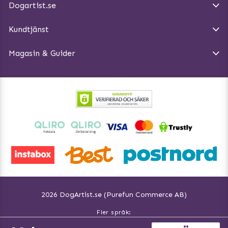
Dogartist.se
Köpvillkor
Magasin - Visa alla artiklar
Kundtjänst
Ångra Köp
Hundreflexer
Magasin & Guider
Hundbäddar
2026 DogArtist.se (Purefun Commerce AB)
Fler språk:
Svenska www.dogartist.se