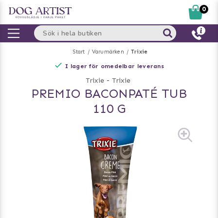
0
Start
Varumärken
Trixie
I lager för omedelbar leverans
Trixie
-
Trixie
PREMIO BACONPATÉ TUB
110 G