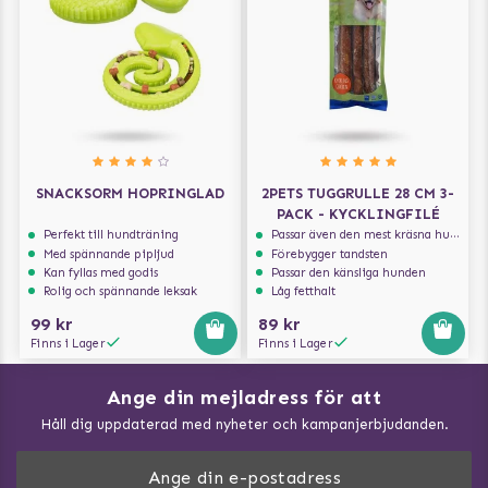
SNACKSORM HOPRINGLAD
2PETS TUGGRULLE 28 CM 3-
PACK - KYCKLINGFILÉ
Perfekt till hundträning
Passar även den mest kräsna hunden
Med spännande pipljud
Förebygger tandsten
Kan fyllas med godis
Passar den känsliga hunden
Rolig och spännande leksak
Låg fetthalt
99 kr
89 kr
Finns i Lager
Finns i Lager
Ange din mejladress för att
Vad kan hundar äta?
Håll dig uppdaterad med nyheter och kampanjerbjudanden.
Så mäter du din hund