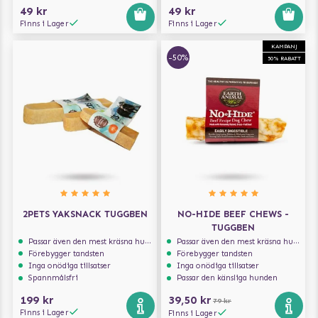
49 kr
49 kr
Finns i Lager
Finns i Lager
KAMPANJ
-50%
50% RABATT
2PETS YAKSNACK TUGGBEN
NO-HIDE BEEF CHEWS -
TUGGBEN
Passar även den mest kräsna hunden
Passar även den mest kräsna hunden
Förebygger tandsten
Förebygger tandsten
Inga onödiga tillsatser
Inga onödiga tillsatser
Spannmålsfri
Passar den känsliga hunden
199 kr
39,50 kr
79 kr
Finns i Lager
Finns i Lager