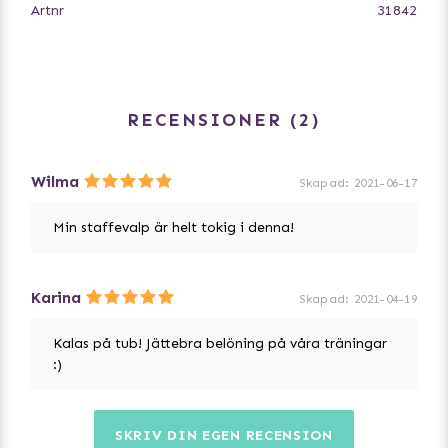
Artnr
31842
RECENSIONER
2
Wilma
Skapad
:
2021-06-17
Min staffevalp är helt tokig i denna!
Karina
Skapad
:
2021-04-19
Kalas på tub! Jättebra belöning på våra träningar
:)
SKRIV DIN EGEN RECENSION