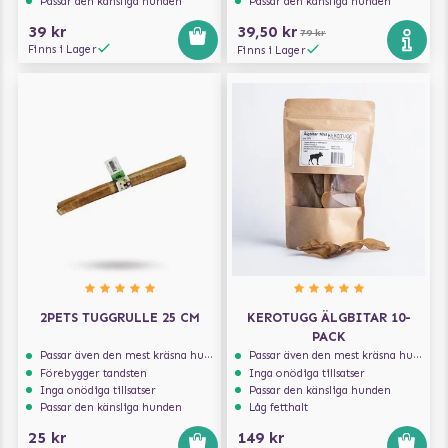
Passar den känsliga hunden
Passar den känsliga hunden
39 kr
39,50 kr
79 kr
Finns i Lager
Finns i Lager
2PETS TUGGRULLE 25 CM
KEROTUGG ÄLGBITAR 10-
PACK
Passar även den mest kräsna hunden
Passar även den mest kräsna hunden
Förebygger tandsten
Inga onödiga tillsatser
Inga onödiga tillsatser
Passar den känsliga hunden
Passar den känsliga hunden
Låg fetthalt
25 kr
149 kr