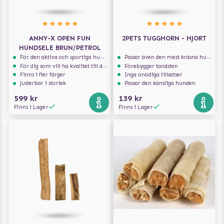
ANNY-X OPEN FUN
2PETS TUGGHORN - HJORT
HUNDSELE BRUN/PETROL
För den aktiva och sportiga hunden
Passar även den mest kräsna hunden
För dig som vill ha kvalitet till din hund!
Förebygger tandsten
Finns i fler färger
Inga onödiga tillsatser
Justerbar i storlek
Passar den känsliga hunden
599 kr
139 kr
Finns i Lager
Finns i Lager