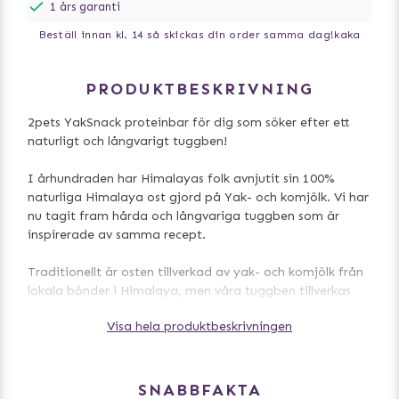
1 års garanti
Beställ innan kl. 14 så skickas din order samma dag!
kaka
PRODUKTBESKRIVNING
2pets YakSnack proteinbar för dig som söker efter ett
naturligt och långvarigt tuggben!
I århundraden har Himalayas folk avnjutit sin 100%
naturliga Himalaya ost gjord på Yak- och komjölk. Vi har
nu tagit fram hårda och långvariga tuggben som är
inspirerade av samma recept.
Traditionellt är osten tillverkad av yak- och komjölk från
lokala bönder i Himalaya, men våra tuggben tillverkas
inom EU, enligt EU’s standard och lagstiftningar, dock
Visa hela produktbeskrivningen
efter samma traditionella recept som tidigare men med
keso (grynig färskost) tillverkad av komjölk.
De hållbara tuggbenen är 100% naturliga och har inga
SNABBFAKTA