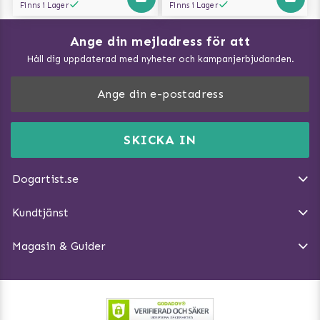
Finns i Lager
Finns i Lager
Ange din mejladress för att
Vad kan hundar äta?
Håll dig uppdaterad med nyheter och kampanjerbjudanden.
Så mäter du din hund
Träna Nose Work hemma
DogArtist.se drivs av:
Purefun Commerce AB
Kundservice - FAQ
Momsnr: SE5567445209
SKICKA IN
Så gör du promenaden roligare
E-post:
info@dogartist.se
Om oss
Introducera katt och hund för varandra
Dogartist.se
Köpvillkor
Magasin - Visa alla artiklar
Kundtjänst
Ångra Köp
Hundreflexer
Magasin & Guider
Hundbäddar