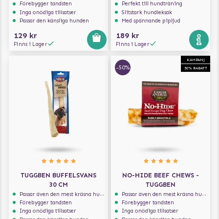
Förebygger tandsten
Perfekt till hundträning
Inga onödiga tillsatser
Slitstark hundleksak
Passar den känsliga hunden
Med spännande pipljud
129 kr
189 kr
Finns i Lager
Finns i Lager
KAMPANJ
-50%
50% RABATT
TUGGBEN BUFFELSVANS
NO-HIDE BEEF CHEWS -
30 CM
TUGGBEN
Passar även den mest kräsna hunden
Passar även den mest kräsna hunden
Förebygger tandsten
Förebygger tandsten
Inga onödiga tillsatser
Inga onödiga tillsatser