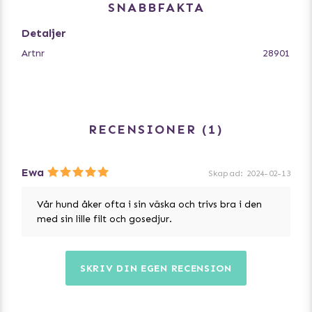
– Formbevarande EVA material med polyester
SNABBFAKTA
– Passar husdjur upp till 9kg
Detaljer
’Ett hem utanför hemmet’ – Trixie’s vardags- och
Artnr
28901
transportväska Valery har många fördelar för husdjur
och ägare. Väskan kan användas som en mysig vrå i
hemmet.
På det här sättet vänjer sig husdjuret vid väskan i en
bekant miljö och känner sig säker i den när du är på resa.
RECENSIONER
1
Den integrerade bädden kan dras ut på marknivå, vilket
underlättar vid t.ex. veterinärbesök. Valery erbjuder både
husdjur och ägare ett avslappnat transportsätt och
Ewa
Skapad
:
2024-02-13
fungerar som en skyddad plats för ditt husdjur när du är
på resande fot.
Vår hund åker ofta i sin väska och trivs bra i den
med sin lille filt och gosedjur.
Mått: 29 x 31 x 49 cm
SKRIV DIN EGEN RECENSION