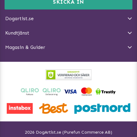
Momsnr: SE5567445209
SKICKA IN
Så gör du promenaden roligare
E-post:
info@dogartist.se
Om oss
Introducera katt och hund för varandra
Dogartist.se
Köpvillkor
Magasin - Visa alla artiklar
Kundtjänst
Ångra Köp
Hundreflexer
Magasin & Guider
Hundbäddar
2026 DogArtist.se (Purefun Commerce AB)