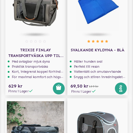
TRIXIE FINLAY
SVALKANDE KYLDYNA - BLÅ
TRANSPORTVÄSKA UPP TILL
10KG
Med avtagbar mjuk dyna
Håller hunden sval
Praktisk transportväska
Perfekt till resan
Kort, integrerat koppel förhindrar att hunden hoppar ur
Vattentätt och smutsavvisande
För maximal komfort och högsta säkerhet
Snygg och stilren inredningsdetalj
629 kr
69,50 kr
139 kr
Finns i Lager
Finns i Lager