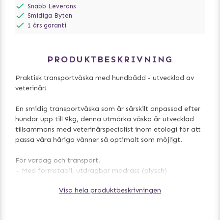
Snabb Leverans
Smidiga Byten
1 års garanti
PRODUKTBESKRIVNING
Praktisk transportväska med hundbädd - utvecklad av
veterinär!
En smidig transportväska som är särskilt anpassad efter
hundar upp till 9kg, denna utmärka väska är utvecklad
tillsammans med veterinärspecialist inom etologi för att
passa våra håriga vänner så optimalt som möjligt.
För vardag och transport.
– Med formstabil, utdragbar madrass (plysch)
– Kan öppnas på sidan, upptill och framtill
Visa hela produktbeskrivningen
– Med 4 handtag och axelrem
– Bärremmen kan stoppas undan när den inte används
– Med utvändiga fickor