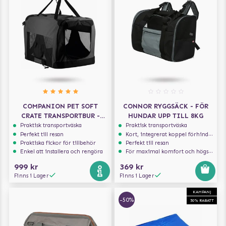
COMPANION PET SOFT
CONNOR RYGGSÄCK - FÖR
CRATE TRANSPORTBUR -
HUNDAR UPP TILL 8KG
GRÅ/SVART
Praktisk transportväska
Praktisk transportväska
Perfekt till resan
Kort, integrerat koppel förhindrar att hunden hoppar ur
Praktiska fickor för tillbehör
Perfekt till resan
Enkel att installera och rengöra
För maximal komfort och högsta säkerhet
999 kr
369 kr
Finns i Lager
Finns i Lager
KAMPANJ
-50%
50% RABATT