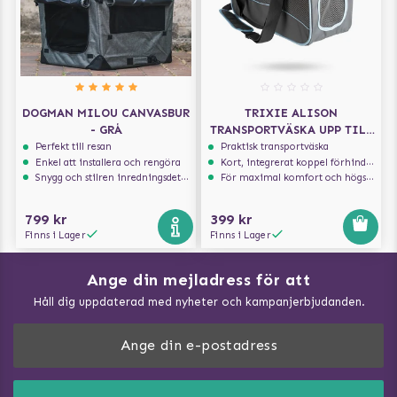
DOGMAN MILOU CANVASBUR
TRIXIE ALISON
- GRÅ
TRANSPORTVÄSKA UPP TILL
8KG - GRÅ/BLÅ
Perfekt till resan
Praktisk transportväska
Enkel att installera och rengöra
Kort, integrerat koppel förhindrar att hunden hoppar ur
Snygg och stilren inredningsdetalj
För maximal komfort och högsta säkerhet
799 kr
399 kr
Finns i Lager
Finns i Lager
Ange din mejladress för att
Vad kan hundar äta?
Håll dig uppdaterad med nyheter och kampanjerbjudanden.
Så mäter du din hund
Träna Nose Work hemma
DogArtist.se drivs av:
Purefun Commerce AB
Kundservice - FAQ