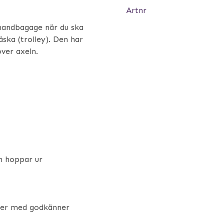
Artnr
handbagage när du ska
ska (trolley). Den har
ver axeln.
n hoppar ur
yger med godkänner