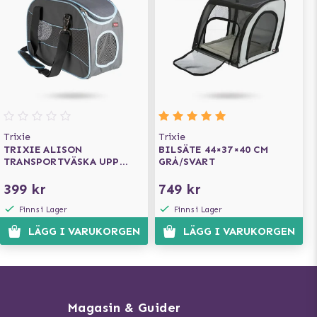
Trixie
Trixie
TRIXIE ALISON
BILSÄTE 44×37×40 CM
TRANSPORTVÄSKA UPP
GRÅ/SVART
TILL 8KG - GRÅ/BLÅ
399 kr
749 kr
Finns i Lager
Finns i Lager
LÄGG I VARUKORGEN
LÄGG I VARUKORGEN
Magasin & Guider