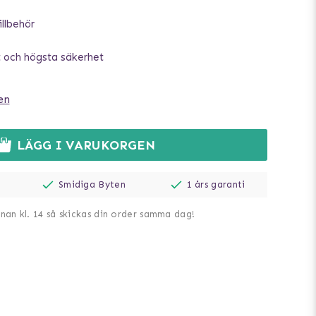
illbehör
 och högsta säkerhet
en
LÄGG I VARUKORGEN
Smidiga Byten
1 års garanti
nnan kl. 14 så skickas din order samma dag!