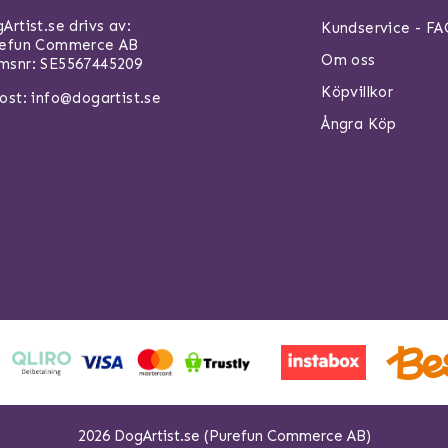
Artist.se drivs av:
Kundservice - F
refun Commerce AB
Om oss
snr: SE5567445209
Köpvillkor
ost:
info@dogartist.se
Ångra Köp
2026 DogArtist.se (Purefun Commerce AB)