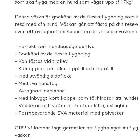
som ska flyga med en hund som väger upp till 7kg!
Denna väska är godkänd av de flesta flygbolag som 
resa med din hund. Väskan går att fästa på din resevä
även ett avtagbart axelband om du vill bära väskan ö
- Perfekt som handbagage på flyg
- Godkänd av de flesta flygbolag
- Kan fästas vid trolley
- Kan öppnas på sidan, upptill och framtill
- Med utvändig sidoficka
- Med två handtag
- Avtagbart axelband
- Med inbyggt kort koppel som förhindrar att hunde
- Vadderad och vattentät bottenplatta, avtagbar
- Formbevarande EVA material med polyester
OBS! Vi lämnar inga garantier att flygbolaget du fl
väskan.