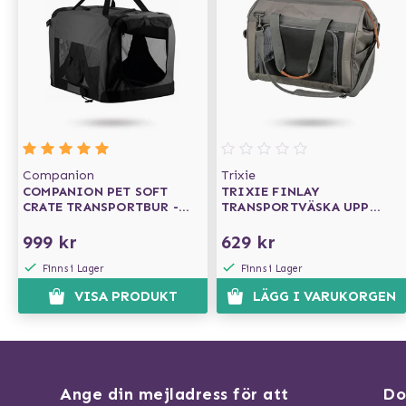
Companion
Trixie
COMPANION PET SOFT
TRIXIE FINLAY
CRATE TRANSPORTBUR -
TRANSPORTVÄSKA UPP
GRÅ/SVART
TILL 10KG
999 kr
629 kr
Finns i Lager
Finns i Lager
VISA PRODUKT
LÄGG I VARUKORGEN
Ange din mejladress för att
Do