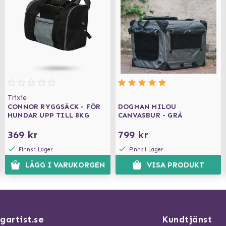
Trixie
CONNOR RYGGSÄCK - FÖR
DOGMAN MILOU
HUNDAR UPP TILL 8KG
CANVASBUR - GRÅ
369 kr
799 kr
Finns i Lager
Finns i Lager
LÄGG I VARUKORGEN
VISA PRODUKT
gartist.se
Kundtjänst