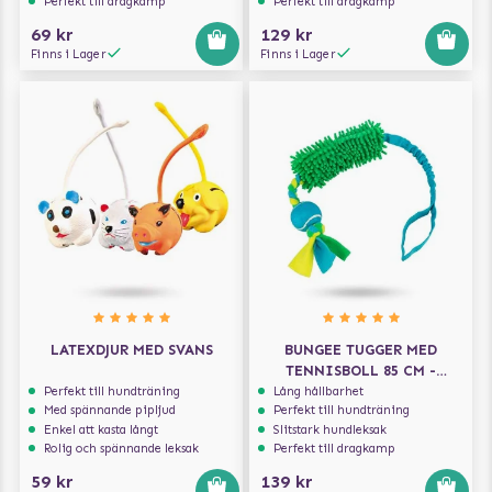
Perfekt till dragkamp
Perfekt till dragkamp
69 kr
129 kr
Finns i Lager
Finns i Lager
LATEXDJUR MED SVANS
BUNGEE TUGGER MED
TENNISBOLL 85 CM -
KAMPLEKSAK
Perfekt till hundträning
Lång hållbarhet
Med spännande pipljud
Perfekt till hundträning
Enkel att kasta långt
Slitstark hundleksak
Rolig och spännande leksak
Perfekt till dragkamp
59 kr
139 kr