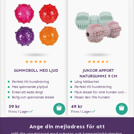
GUMMIBOLL MED LJUD
JUNIOR APPORT
NATURGUMMI 9 CM
Perfekt till hundträning
Lång hållbarhet
Med spännande pipljud
Perfekt till hundträning
Enkel att kasta långt
Mjuk leksak för små hundar och valpar.
Rolig och spännande leksak
Passar den lilla hunden
39 kr
49 kr
Finns i Lager
Finns i Lager
Ange din mejladress för att
Vad kan hundar äta?
Håll dig uppdaterad med nyheter och kampanjerbjudanden.