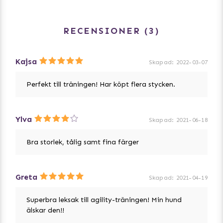
RECENSIONER
3
Kajsa
Skapad
:
2022-03-07
Perfekt till träningen! Har köpt flera stycken.
Ylva
Skapad
:
2021-06-18
Bra storlek, tålig samt fina färger
Greta
Skapad
:
2021-04-19
Superbra leksak till agility-träningen! Min hund
älskar den!!