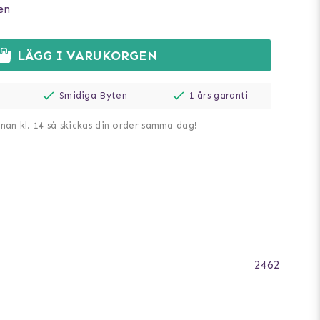
en
LÄGG I VARUKORGEN
Smidiga Byten
1 års garanti
nnan kl. 14 så skickas din order samma dag!
2462