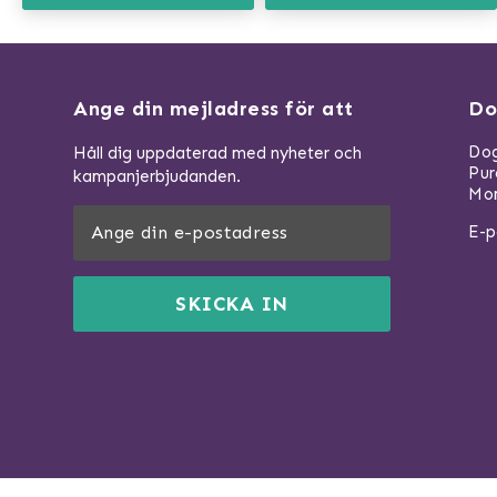
Ange din mejladress för att
Do
Dog
Håll dig uppdaterad med nyheter och
Pu
kampanjerbjudanden.
Mom
E-p
SKICKA IN