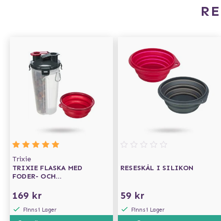
R
Trixie
TRIXIE FLASKA MED
RESESKÅL I SILIKON
FODER- OCH
VATTENBEHÅLLARE +
RESESKÅL
169 kr
59 kr
Finns i Lager
Finns i Lager