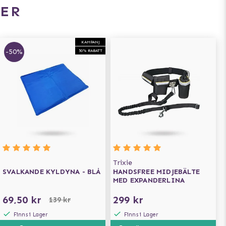
ER
KAMPANJ
-50%
50% RABATT
Trixie
SVALKANDE KYLDYNA - BLÅ
HANDSFREE MIDJEBÄLTE
MED EXPANDERLINA
69,50 kr
299 kr
139 kr
Finns i Lager
Finns i Lager