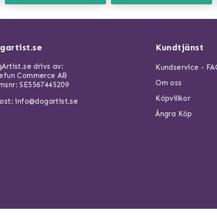
gartist.se
Kundtjänst
Artist.se drivs av:
Kundservice - F
refun Commerce AB
Om oss
snr: SE5567445209
Köpvillkor
ost:
info@dogartist.se
Ångra Köp