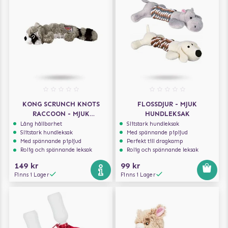
KONG SCRUNCH KNOTS
FLOSSDJUR - MJUK
RACCOON - MJUK
HUNDLEKSAK
HUNDLEKSAK MED PIP
Lång hållbarhet
Slitstark hundleksak
Slitstark hundleksak
Med spännande pipljud
Med spännande pipljud
Perfekt till dragkamp
Rolig och spännande leksak
Rolig och spännande leksak
149 kr
99 kr
Finns i Lager
Finns i Lager