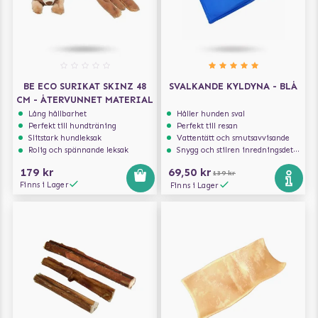
BE ECO SURIKAT SKINZ 48
SVALKANDE KYLDYNA - BLÅ
CM - ÅTERVUNNET MATERIAL
Lång hållbarhet
Håller hunden sval
Perfekt till hundträning
Perfekt till resan
Slitstark hundleksak
Vattentätt och smutsavvisande
Rolig och spännande leksak
Snygg och stilren inredningsdetalj
179 kr
69,50 kr
139 kr
Finns i Lager
Finns i Lager