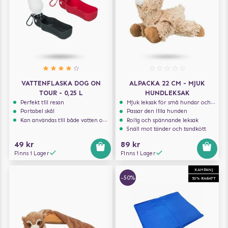
VATTENFLASKA DOG ON
ALPACKA 22 CM - MJUK
TOUR - 0,25 L
HUNDLEKSAK
Perfekt till resan
Mjuk leksak för små hundar och valpar.
Portabel skål
Passar den lilla hunden
Kan användas till både vatten och mat
Rolig och spännande leksak
Snäll mot tänder och tandkött
49 kr
89 kr
Finns i Lager
Finns i Lager
KAMPANJ
-50%
50% RABATT