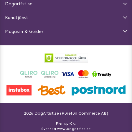
Dogartist.se
Köpvillkor
Magasin - Visa alla artiklar
Kundtjänst
Ångra Köp
Hundreflexer
Magasin & Guider
Hundbäddar
2026 DogArtist.se (Purefun Commerce AB)
Fler språk:
Svenska www.dogartist.se