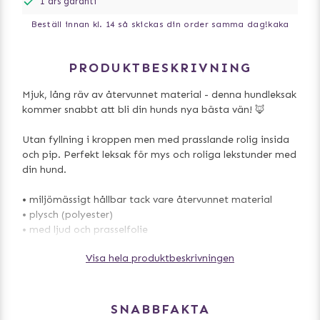
1 års garanti
Beställ innan kl. 14 så skickas din order samma dag!
kaka
PRODUKTBESKRIVNING
Mjuk, lång räv av återvunnet material - denna hundleksak
kommer snabbt att bli din hunds nya bästa vän! 🦊
Utan fyllning i kroppen men med prasslande rolig insida
och pip. Perfekt leksak för mys och roliga lekstunder med
din hund.
• miljömässigt hållbar tack vare återvunnet material
• plysch (polyester)
• med ljud och prasselfolie
Visa hela produktbeskrivningen
Mått: 50 cm
SNABBFAKTA