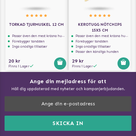
TORKAD TJURMUSKEL 12 CM
KEROTUGG NÖTCHIPS
15X5 CM
Passar även den mest kräsna hunden
Passar även den mest kräsna hunden
Förebygger tandsten
Förebygger tandsten
Inga onödiga tillsatser
Inga onödiga tillsatser
Passar den känsliga hunden
20 kr
29 kr
Finns i Lager
Finns i Lager
Ange din mejladress för att
Vad kan hundar äta?
Håll dig uppdaterad med nyheter och kampanjerbjudanden.
Så mäter du din hund
Träna Nose Work hemma
DogArtist.se drivs av:
Purefun Commerce AB
Kundservice - FAQ
Momsnr: SE5567445209
SKICKA IN
Så gör du promenaden roligare
E-post:
info@dogartist.se
Om oss
Introducera katt och hund för varandra