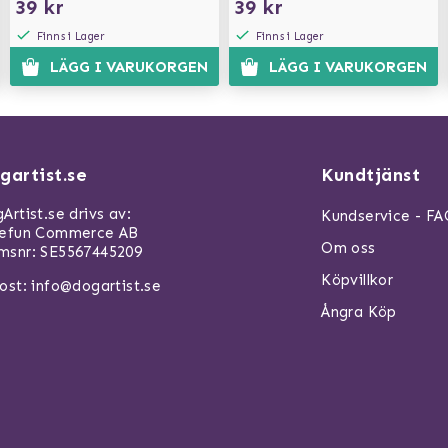
39 kr
39 kr
Finns i Lager
Finns i Lager
LÄGG I VARUKORGEN
LÄGG I VARUKORGEN
gartist.se
Kundtjänst
Artist.se drivs av:
Kundservice - F
refun Commerce AB
Om oss
snr: SE5567445209
Köpvillkor
ost:
info@dogartist.se
Ångra Köp