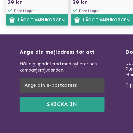
29 kr
39 kr
Finns i Lager
Finns i Lager
LÄGG I VARUKORGEN
LÄGG I VARUKORGEN
Ange din mejladress för att
Do
Dog
Håll dig uppdaterad med nyheter och
Pu
kampanjerbjudanden.
Mom
E-p
SKICKA IN