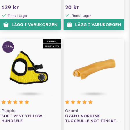
129 kr
20 kr
Finns i Lager
Finns i Lager
LÄGG I VARUKORGEN
LÄGG I VARUKORGEN
KAMPANJ
-25%
PUPPIA 25%
Puppia
Ozami
SOFT VEST YELLOW -
OZAMI NORDISK
HUNDSELE
TUGGRULLE NÖT FINSKT
13CM