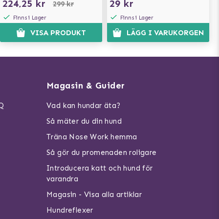
224,25 kr
29 kr
299 kr
Finns i Lager
Finns i Lager
VISA PRODUKT
LÄGG I VARUKORGEN
Magasin & Guider
AQ
Vad kan hundar äta?
Så mäter du din hund
Träna Nose Work hemma
Så gör du promenaden roligare
Introducera katt och hund för
varandra
Magasin - Visa alla artiklar
Hundreflexer