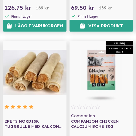
126,75 kr
69,50 kr
169 kr
139 kr
Finns i Lager
Finns i Lager
LÄGG I VARUKORGEN
VISA PRODUKT
KAMPANJ
COMPANION 3 FÖR
100KR
Companion
2PETS NORDISK
COMPANION CHICKEN
TUGGRULLE MED KALKON
CALCIUM BONE 80G
13 CM