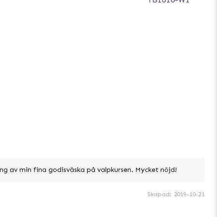
g av min fina godisväska på valpkursen. Mycket nöjd!
Skapad
:
2019-10-21