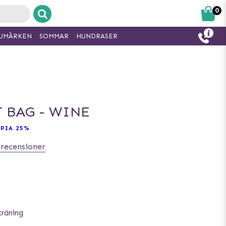
0
UMÄRKEN
SOMMAR
HUNDRASER
 BAG - WINE
PIA 25%
 recensioner
träning