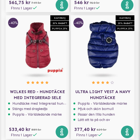
561,75 kr
546 kr
749 kr
910 kr
Finns i Lager
Finns i Lager
KAMPANJ
KAMPANJ
-40%
-40%
20% RABATT
20% RABATT
PUPPIA 25%
PUPPIA 25%
WILKES RED - HUNDTÄCKE
ULTRA LIGHT VEST A NAVY
MED INTEGRERAD SELE
HUNDTÄCKE
Hundtäcke med integrerad hundsele
Puppia - Världsledande märke
Stängs med dragkedja
Mjuk och skön bomull
Puppia - Världsledande märke
Passar den lilla hunden
Lätt att ta på och av
533,40 kr
377,40 kr
889 kr
629 kr
Finns i Lager
Finns i Lager