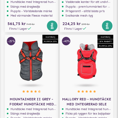
INTEGRERAD SELE
Hundtäcke med integrerad hundsele
Vadderade kanter för att undvika skav
Stängs med dragkedja
Puppia - premiummärket för hundselar
Puppia - Världsledande märke
Prisgaranti - alltid bästa pris
Med värmande Fleece material
Svalkande mesh-tyg
561,75 kr
224,25 kr
749 kr
299 kr
Finns i Lager
Finns i Lager
KAMPANJ
KAMPANJ
-25%
-40%
PUPPIA 25%
20% RABATT
PUPPIA 25%
MOUNTAINEER II GREY -
MALLORY RED - HUNDTÄCKE
FODRAT HUNDTÄCKE MED
MED INTEGRERAD SELE
INTEGRERAD SELE
Hundtäcke med integrerad hundsele
Hundtäcke med integrerad hundsele
Stängs med dragkedja
Ficka på ryggen för tex bajspåsar