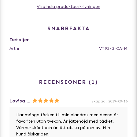
Jackan har reflexer för ökad säkerhet.
Visa hela produktbeskrivningen
Polyester 100% // Foder: Polyester 100%
* * *
SNABBFAKTA
Storleksguide
Kontrollera att hundens mått (enligt tabell/bild) passar
Detaljer
med plagget. För att välja rätt storlek till din hund, lägg
Artnr
VT9343-CA-M
på ca 5-10 cm på måttet när du mäter runt bröstkorgen
på hunden. För riktigt små hundar under 5 kg är det
lagom med ca 3-5 cm. Tänk på att ta en större storlek
om hunden har mycket päls.
RECENSIONER
1
Lovisa Gustavsson
Skapad
:
2019-09-16
Har många täcken till min blandras men denna är
favoriten utan tvekan. Är jättenöjd med täcket.
Värmer skönt och är lätt att ta på och av. Min
hund älskar den.