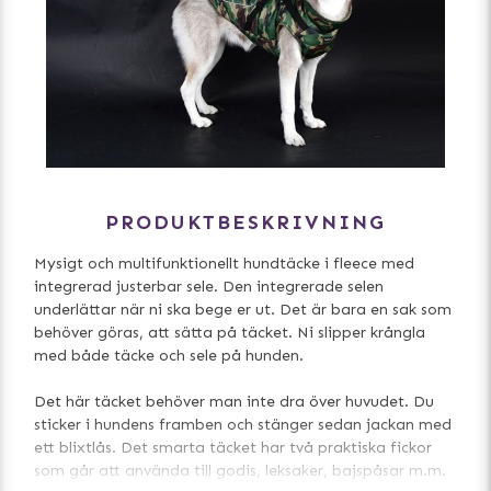
PRODUKTBESKRIVNING
Mysigt och multifunktionellt hundtäcke i fleece med
integrerad justerbar sele. Den integrerade selen
underlättar när ni ska bege er ut. Det är bara en sak som
behöver göras, att sätta på täcket. Ni slipper krångla
med både täcke och sele på hunden.
Det här täcket behöver man inte dra över huvudet. Du
sticker i hundens framben och stänger sedan jackan med
ett blixtlås. Det smarta täcket har två praktiska fickor
som går att använda till godis, leksaker, bajspåsar m.m.