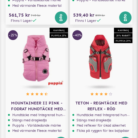
Puppia - Världsledande märke
Puppia - Världsledande märke
Med värmande Fleece material
561,75 kr
539,40 kr
749 kr
899 kr
Finns i Lager
Finns i Lager
KAMPANJ
KAMPANJ
-25%
-40%
PUPPIA 25%
20% RABATT
PUPPIA 25%
MOUNTAINEER II PINK -
TETON - REGNTÄCKE MED
FODRAT HUNDTÄCKE MED
REFLEX - RÖD
INTEGRERAD SELE
Hundtäcke med integrerad hundsele
Hundtäcke med integrerad hundsele
Stängs med dragkedja
Stängs med dragkedja
Puppia - Världsledande märke
Med reflexer för ökad säkerhet
Med värmande Fleece material
Ficka på ryggen för tex bajspåsar