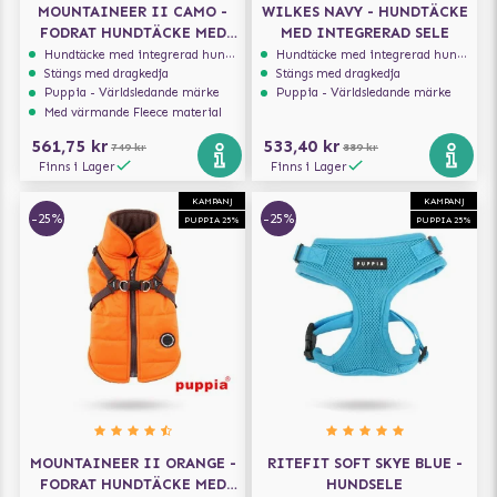
MOUNTAINEER II CAMO -
WILKES NAVY - HUNDTÄCKE
FODRAT HUNDTÄCKE MED
MED INTEGRERAD SELE
INTEGRERAD SELE
Hundtäcke med integrerad hundsele
Hundtäcke med integrerad hundsele
Stängs med dragkedja
Stängs med dragkedja
Puppia - Världsledande märke
Puppia - Världsledande märke
Med värmande Fleece material
561,75 kr
533,40 kr
749 kr
889 kr
Finns i Lager
Finns i Lager
KAMPANJ
KAMPANJ
-25%
-25%
PUPPIA 25%
PUPPIA 25%
MOUNTAINEER II ORANGE -
RITEFIT SOFT SKYE BLUE -
FODRAT HUNDTÄCKE MED
HUNDSELE