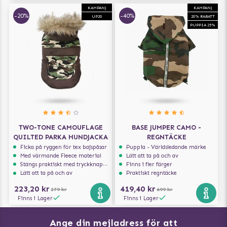
KAMPANJ
KAMPANJ
-20%
-40%
UP20
20% RABATT
PUPPIA 25%
TWO-TONE CAMOUFLAGE
BASE JUMPER CAMO -
QUILTED PARKA HUNDJACKA
REGNTÄCKE
Ficka på ryggen för tex bajspåsar
Puppia - Världsledande märke
Med värmande Fleece material
Lätt att ta på och av
Stängs praktiskt med tryckknappar
Finns i fler färger
Lätt att ta på och av
Praktiskt regntäcke
223,20 kr
419,40 kr
279 kr
699 kr
Finns i Lager
Finns i Lager
Ange din mejladress för att