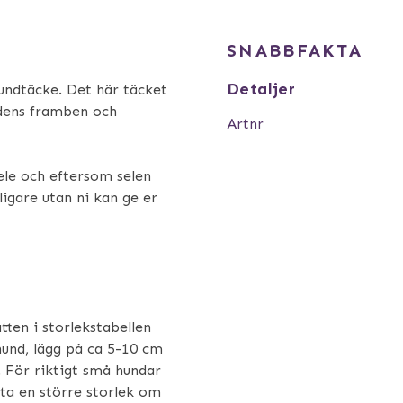
SNABBFAKTA
Detaljer
hundtäcke. Det här täcket
ndens framben och
Artnr
ele och eftersom selen
ligare utan ni kan ge er
ten i storlekstabellen
n hund, lägg på ca 5-10 cm
 För riktigt små hundar
ta en större storlek om