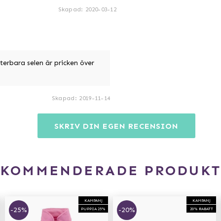
Skapad
:
2020-03-12
terbara selen är pricken över
Skapad
:
2019-11-14
SKRIV DIN EGEN RECENSION
EKOMMENDERADE PRODUKT
KAMPANJ
KAMPANJ
-25%
-20%
PUPPIA 25%
20% RABATT