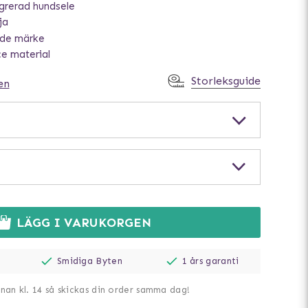
grerad hundsele
ja
nde märke
e material
Storleksguide
en
LÄGG I VARUKORGEN
Smidiga Byten
1 års garanti
nnan kl. 14 så skickas din order samma dag!