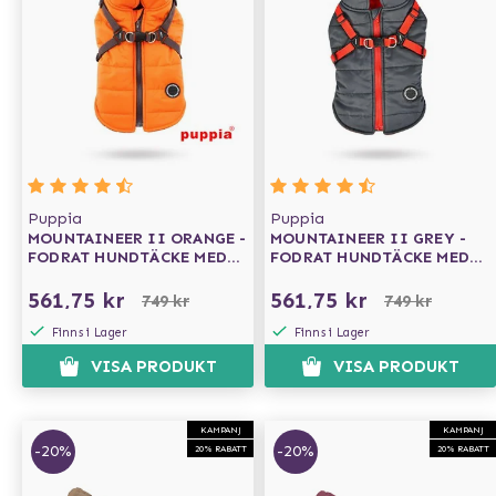
Puppia
Puppia
MOUNTAINEER II ORANGE -
MOUNTAINEER II GREY -
FODRAT HUNDTÄCKE MED
FODRAT HUNDTÄCKE MED
INTEGRERAD SELE
INTEGRERAD SELE
561,75 kr
561,75 kr
749 kr
749 kr
Finns i Lager
Finns i Lager
VISA PRODUKT
VISA PRODUKT
KAMPANJ
KAMPANJ
-20%
-20%
20% RABATT
20% RABATT