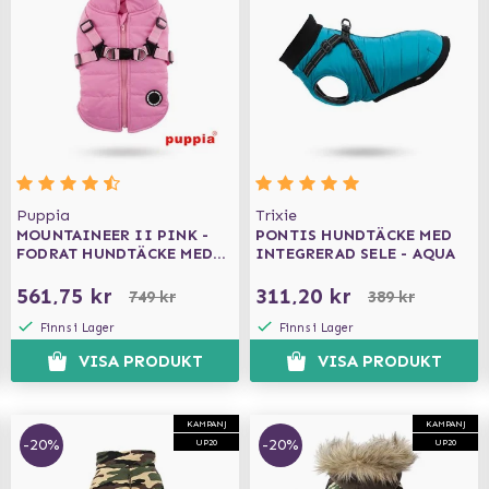
Puppia
Trixie
MOUNTAINEER II PINK -
PONTIS HUNDTÄCKE MED
FODRAT HUNDTÄCKE MED
INTEGRERAD SELE - AQUA
INTEGRERAD SELE
561,75 kr
311,20 kr
749 kr
389 kr
Finns i Lager
Finns i Lager
VISA PRODUKT
VISA PRODUKT
KAMPANJ
KAMPANJ
-20%
-20%
UP20
UP20