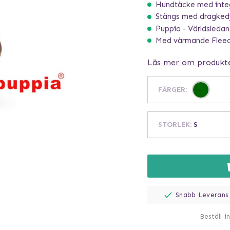
Hundtäcke med inte
Stängs med dragked
Puppia - Världsleda
Med värmande Fleec
Läs mer om produkt
FÄRGER
:
STORLEK
:
S
Snabb Leverans
Beställ i