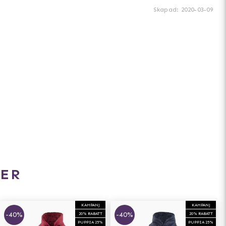
Skapad
:
2020-03-09
ER
KAMPANJ
KAMPANJ
-40%
-40%
20% RABATT
20% RABATT
PUPPIA 25%
PUPPIA 25%