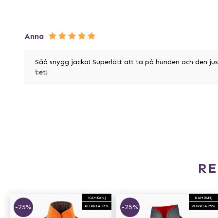
Anna
Såå snygg jacka! Superlätt att ta på hunden och den jus
i:et!
R
KAMPANJ
KAMPANJ
-25%
-25%
PUPPIA 25%
PUPPIA 25%