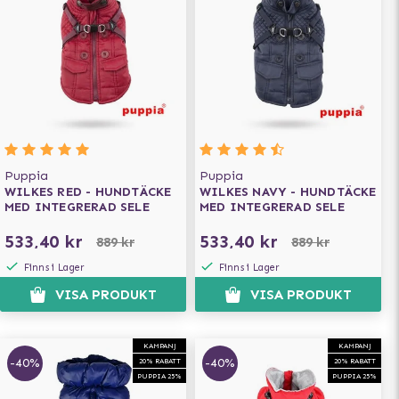
Puppia
Puppia
WILKES RED - HUNDTÄCKE
WILKES NAVY - HUNDTÄCKE
MED INTEGRERAD SELE
MED INTEGRERAD SELE
533,40 kr
533,40 kr
889 kr
889 kr
Finns i Lager
Finns i Lager
VISA PRODUKT
VISA PRODUKT
KAMPANJ
KAMPANJ
-40%
-40%
20% RABATT
20% RABATT
PUPPIA 25%
PUPPIA 25%