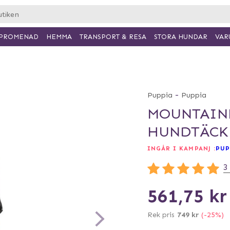
PROMENAD
HEMMA
TRANSPORT & RESA
VAR
STORA HUNDAR
-
Puppia
Puppia
MOUNTAINE
HUNDTÄCKE
INGÅR I KAMPANJ :
PUP
3
561,75 kr
Rek pris
749 kr
(-25%)