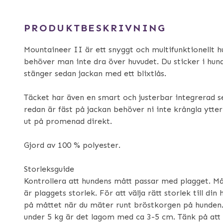
PRODUKTBESKRIVNING
Mountaineer II är ett snyggt och multifunktionellt 
behöver man inte dra över huvudet. Du sticker i hu
stänger sedan jackan med ett blixtlås.
Täcket har även en smart och justerbar integrerad s
redan är fäst på jackan behöver ni inte krångla ytter
ut på promenad direkt.
Gjord av 100 % polyester.
Storleksguide
Kontrollera att hundens mått passar med plagget. Måt
är plaggets storlek. För att välja rätt storlek till di
på måttet när du mäter runt bröstkorgen på hunden.
under 5 kg är det lagom med ca 3-5 cm. Tänk på att 