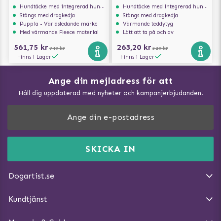
INTEGRERAD SELE
Hundtäcke med integrerad hundsele
Hundtäcke med integrerad hundsele
Stängs med dragkedja
Stängs med dragkedja
Puppia - Världsledande märke
Värmande teddytyg
Med värmande Fleece material
Lätt att ta på och av
561,75 kr
263,20 kr
749 kr
329 kr
Finns i Lager
Finns i Lager
Ange din mejladress för att
Vad kan hundar äta?
Håll dig uppdaterad med nyheter och kampanjerbjudanden.
Så mäter du din hund
Träna Nose Work hemma
DogArtist.se drivs av:
Purefun Commerce AB
Kundservice - FAQ
Momsnr: SE5567445209
SKICKA IN
Så gör du promenaden roligare
E-post:
info@dogartist.se
Om oss
Introducera katt och hund för varandra
Dogartist.se
Köpvillkor
Magasin - Visa alla artiklar
Kundtjänst
Ångra Köp
Hundreflexer