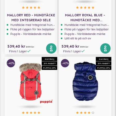
MALLORY RED - HUNDTÄCKE
MALLORY ROYAL BLUE -
MED INTEGRERAD SELE
HUNDTÄCKE MED
INTEGRERAD SELE
Hundtäcke med integrerad hundsele
Hundtäcke med integrerad hundsele
Ficka på ryggen för tex bajspåsar
Ficka på ryggen för tex bajspåsar
Puppia - Världsledande märke
Puppia - Världsledande märke
Lätt att ta på och av
539,40 kr
539,40 kr
899 kr
899 kr
Finns i Lager
Finns i Lager
KAMPANJ
KAMPANJ
-40%
-40%
20% RABATT
20% RABATT
PUPPIA 25%
PUPPIA 25%