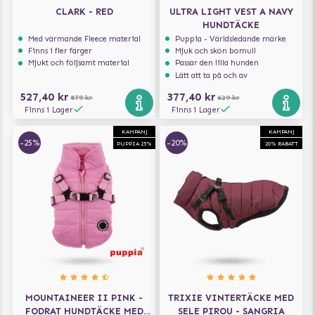
CLARK - RED
ULTRA LIGHT VEST A NAVY
HUNDTÄCKE
Med värmande Fleece material
Puppia - Världsledande märke
Finns i fler färger
Mjuk och skön bomull
Mjukt och följsamt material
Passar den lilla hunden
Lätt att ta på och av
527,40 kr
377,40 kr
879 kr
629 kr
Finns i Lager
Finns i Lager
KAMPANJ
KAMPANJ
-25%
-20%
PUPPIA 25%
20% RABATT
MOUNTAINEER II PINK -
TRIXIE VINTERTÄCKE MED
FODRAT HUNDTÄCKE MED
SELE PIROU - SANGRIA