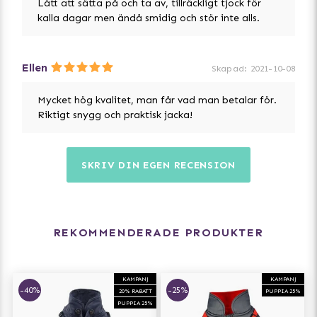
Lätt att sätta på och ta av, tillräckligt tjock för
kalla dagar men ändå smidig och stör inte alls.
Ellen
Skapad
:
2021-10-08
Mycket hög kvalitet, man får vad man betalar för.
Riktigt snygg och praktisk jacka!
SKRIV DIN EGEN RECENSION
REKOMMENDERADE PRODUKTER
KAMPANJ
KAMPANJ
-40%
-25%
20% RABATT
PUPPIA 25%
PUPPIA 25%