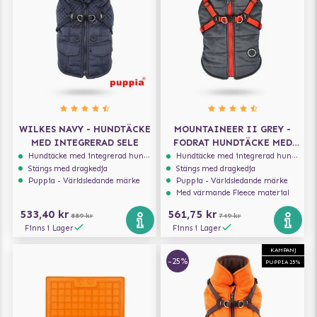
WILKES NAVY - HUNDTÄCKE
MOUNTAINEER II GREY -
MED INTEGRERAD SELE
FODRAT HUNDTÄCKE MED
INTEGRERAD SELE
Hundtäcke med integrerad hundsele
Hundtäcke med integrerad hundsele
Stängs med dragkedja
Stängs med dragkedja
Puppia - Världsledande märke
Puppia - Världsledande märke
Med värmande Fleece material
533,40 kr
561,75 kr
889 kr
749 kr
Finns i Lager
Finns i Lager
KAMPANJ
-25%
PUPPIA 25%