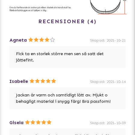
RECENSIONER
4
Agneta
Skapad
:
2021-10-21
Fick ta en storlek större men sen så satt det
jättefint.
Isabelle
Skapad
:
2021-10-14
Jackan är varm och samtidigt lätt av. Mjukt o
behagligt material i snygg färg! Bra passform!
Gisela
Skapad
:
2021-10-09