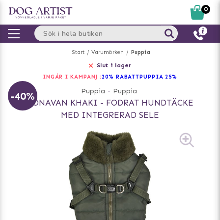
0
Start
Varumärken
Puppia
Slut i lager
INGÅR I KAMPANJ :
20% RABATT
PUPPIA 25%
Puppia
-
Puppia
-40%
DONAVAN KHAKI - FODRAT HUNDTÄCKE
MED INTEGRERAD SELE