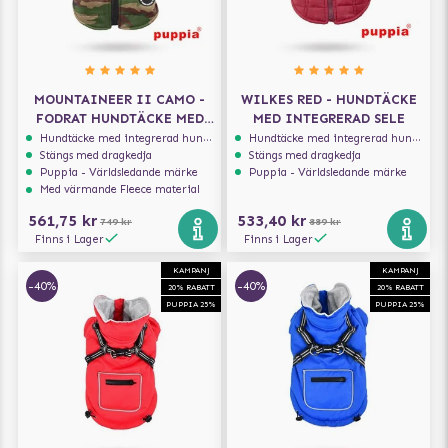
MOUNTAINEER II CAMO -
WILKES RED - HUNDTÄCKE
FODRAT HUNDTÄCKE MED
MED INTEGRERAD SELE
INTEGRERAD SELE
Hundtäcke med integrerad hundsele
Hundtäcke med integrerad hundsele
Stängs med dragkedja
Stängs med dragkedja
Puppia - Världsledande märke
Puppia - Världsledande märke
Med värmande Fleece material
561,75 kr
533,40 kr
749 kr
889 kr
Finns i Lager
Finns i Lager
KAMPANJ
KAMPANJ
-40%
-40%
20% RABATT
20% RABATT
PUPPIA 25%
PUPPIA 25%