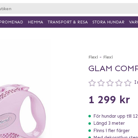
PROMENAD
HEMMA
TRANSPORT & RESA
VAR
STORA HUNDAR
-
Flexi
Flexi
GLAM COMP
I
1 299 kr
För hundar upp till 12
Längd 3 meter
Finns i fler färger
Med dekorativa sten