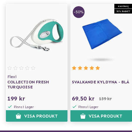
KAMPANJ
-50%
50% RABATT
Flexi
COLLECTION FRESH
SVALKANDE KYLDYNA - BLÅ
TURQUOISE
199 kr
69,50 kr
139 kr
Finns i Lager
Finns i Lager
VISA PRODUKT
VISA PRODUKT