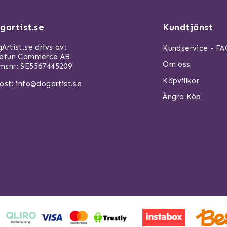
gartist.se
Kundtjänst
Artist.se drivs av:
Kundservice - F
refun Commerce AB
Om oss
snr: SE5567445209
Köpvillkor
ost:
info@dogartist.se
Ångra Köp