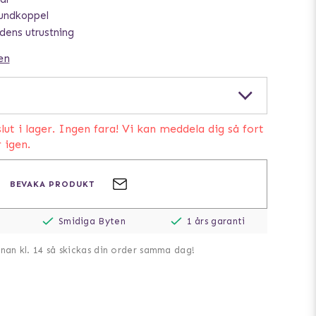
hundkoppel
ndens utrustning
en
lut i lager. Ingen fara! Vi kan meddela dig så fort
r igen.
BEVAKA PRODUKT
Smidiga Byten
1 års garanti
nnan kl. 14 så skickas din order samma dag!