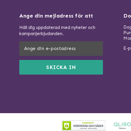
Ange din mejladress för att
Do
Dog
Håll dig uppdaterad med nyheter och
Pu
kampanjerbjudanden.
Mom
E-p
SKICKA IN