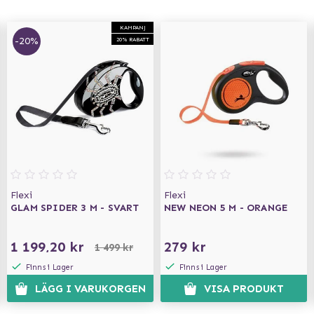
KAMPANJ
-20%
20% RABATT
Flexi
Flexi
GLAM SPIDER 3 M - SVART
NEW NEON 5 M - ORANGE
1 199,20 kr
279 kr
1 499 kr
Finns i Lager
Finns i Lager
LÄGG I VARUKORGEN
VISA PRODUKT