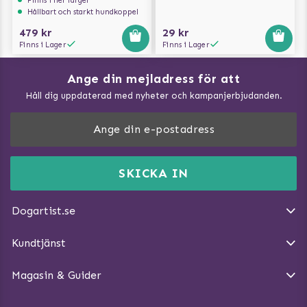
Hållbart och starkt hundkoppel
479 kr
29 kr
Finns i Lager
Finns i Lager
Ange din mejladress för att
Vad kan hundar äta?
Håll dig uppdaterad med nyheter och kampanjerbjudanden.
Så mäter du din hund
Träna Nose Work hemma
DogArtist.se drivs av:
Purefun Commerce AB
Kundservice - FAQ
Momsnr: SE5567445209
SKICKA IN
Så gör du promenaden roligare
E-post:
info@dogartist.se
Om oss
Introducera katt och hund för varandra
Dogartist.se
Köpvillkor
Magasin - Visa alla artiklar
Kundtjänst
Ångra Köp
Hundreflexer
Magasin & Guider
Hundbäddar