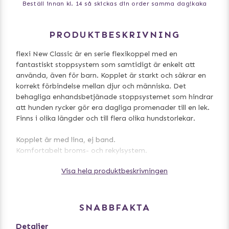
Beställ innan kl. 14 så skickas din order samma dag!
kaka
PRODUKTBESKRIVNING
flexi New Classic är en serie flexikoppel med en
fantastiskt stoppsystem som samtidigt är enkelt att
använda, även för barn. Kopplet är starkt och säkrar en
korrekt förbindelse mellan djur och människa. Det
behagliga enhandsbetjänade stoppsystemet som hindrar
att hunden rycker gör era dagliga promenader till en lek.
Finns i olika längder och till flera olika hundstorlekar.
Kopplet är med lina, ej band.
Komfortabelt broms- och rekylsystem.
Stabilt och mjukt grepp.
Visa hela produktbeskrivningen
Finns i olika färger.
Kan utrustas med Multi Box
(godishållare/bajspåsehållare)
Kan utrustas med LED ljussystem.
SNABBFAKTA
STORLEKAR
Detaljer