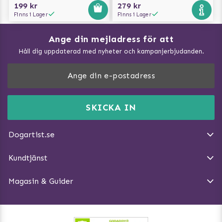
199 kr
279 kr
Finns i Lager
Finns i Lager
Ange din mejladress för att
Vad kan hundar äta?
Håll dig uppdaterad med nyheter och kampanjerbjudanden.
Så mäter du din hund
Träna Nose Work hemma
DogArtist.se drivs av:
Purefun Commerce AB
Kundservice - FAQ
Momsnr: SE5567445209
SKICKA IN
Så gör du promenaden roligare
E-post:
info@dogartist.se
Om oss
Introducera katt och hund för varandra
Dogartist.se
Köpvillkor
Magasin - Visa alla artiklar
Kundtjänst
Ångra Köp
Hundreflexer
Magasin & Guider
Hundbäddar