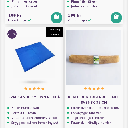
Finns i fler färger
Finns i fler färger
Justerbar i storlek
Justerbar i storlek
199 kr
199 kr
Finns i Lager
Finns i Lager
KAMPANJ
-50%
50% RABATT
SVALKANDE KYLDYNA - BLÅ
KEROTUGG TUGGRULLE NÖT
SVENSK 36 CM
Håller hunden sval
Passar även den mest kräsna hunden
Perfekt till resan
Förebygger tandsten
Vattentätt och smutsavvisande
Inga onödiga tillsatser
Snygg och stilren inredningsdetalj
Passar den känsliga hunden