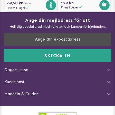
69,50 kr
129 kr
139 kr
Finns i Lager
Finns i Lager
Ange din mejladress för att
Vad kan hundar äta?
Håll dig uppdaterad med nyheter och kampanjerbjudanden.
Så mäter du din hund
Träna Nose Work hemma
DogArtist.se drivs av:
Purefun Commerce AB
Kundservice - FAQ
Momsnr: SE5567445209
SKICKA IN
Så gör du promenaden roligare
E-post:
info@dogartist.se
Om oss
Introducera katt och hund för varandra
Dogartist.se
Köpvillkor
Magasin - Visa alla artiklar
Kundtjänst
Ångra Köp
Hundreflexer
Magasin & Guider
Hundbäddar