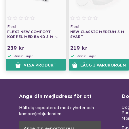
Flexi
Flexi
FLEXI NEW COMFORT
NEW CLASSIC MEDIUM 5 M -
KOPPEL MED BAND 5 M -
SVART
SVART
239 kr
219 kr
Finns i Lager
Finns i Lager
VISA PRODUKT
LÄGG I VARUKORGEN
Ange din mejladress för att
Do
Dog
Håll dig uppdaterad med nyheter och
Pu
kampanjerbjudanden.
Mom
E-p