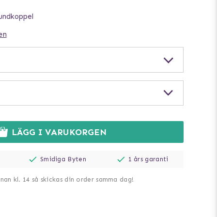
hundkoppel
en
LÄGG I VARUKORGEN
Smidiga Byten
1 års garanti
nnan kl. 14 så skickas din order samma dag!