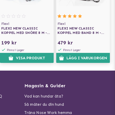
Flexi
Flexi
FLEXI NEW CLASSIC
FLEXI NEW CLASSIC
KOPPEL MED SNÖRE 8 M -
KOPPEL MED BAND 8 M -
BLUE
SVART
199 kr
479 kr
Finns i Lager
Finns i Lager
VISA PRODUKT
LÄGG I VARUKORGEN
Magasin & Guider
AQ
Vad kan hundar äta?
Så mäter du din hund
Träna Nose Work hemma