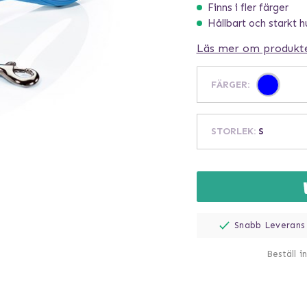
Finns i fler färger
Hållbart och starkt 
Läs mer om produkt
FÄRGER
:
STORLEK
:
S
Snabb Leverans
Beställ i