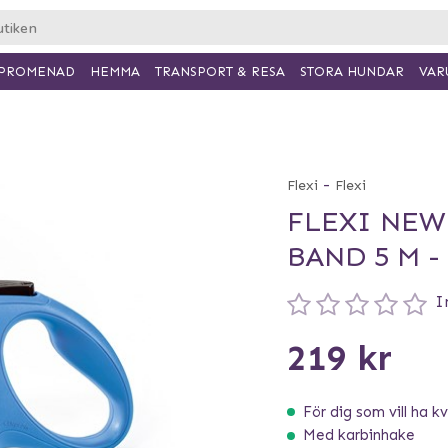
PROMENAD
HEMMA
TRANSPORT & RESA
VAR
STORA HUNDAR
-
Flexi
Flexi
FLEXI NEW
BAND 5 M -
I
219 kr
För dig som vill ha kva
Med karbinhake