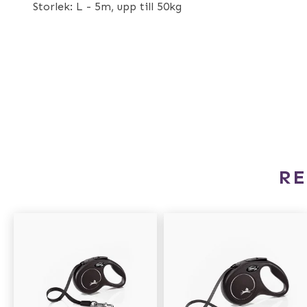
Storlek: L - 5m, upp till 50kg
R