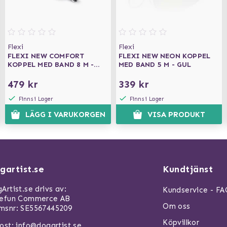
Flexi
Flexi
FLEXI NEW COMFORT
FLEXI NEW NEON KOPPEL
KOPPEL MED BAND 8 M -
MED BAND 5 M - GUL
BLÅ
479 kr
339 kr
Finns i Lager
Finns i Lager
LÄGG I VARUKORGEN
VISA PRODUKT
gartist.se
Kundtjänst
Artist.se drivs av:
Kundservice - F
refun Commerce AB
Om oss
snr: SE5567445209
Köpvillkor
ost:
info@dogartist.se