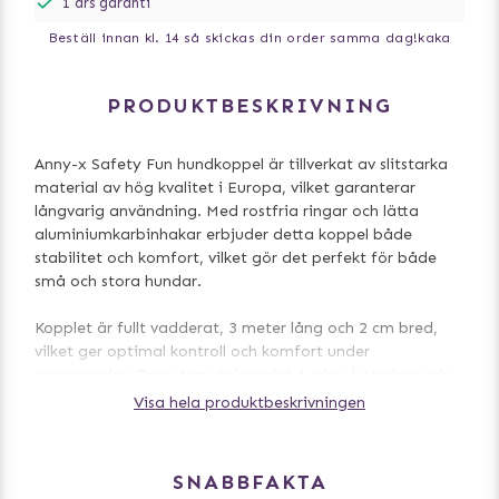
1 års garanti
Beställ innan kl. 14 så skickas din order samma dag!
kaka
PRODUKTBESKRIVNING
Anny-x Safety Fun hundkoppel är tillverkat av slitstarka
material av hög kvalitet i Europa, vilket garanterar
långvarig användning. Med rostfria ringar och lätta
aluminiumkarbinhakar erbjuder detta koppel både
stabilitet och komfort, vilket gör det perfekt för både
små och stora hundar.
Kopplet är fullt vadderat, 3 meter lång och 2 cm bred,
vilket ger optimal kontroll och komfort under
promenader. Dessutom är kopplet 4-vägs justerbar och
matchar våra Anny-X Fun hundselar.
Visa hela produktbeskrivningen
Tvättråd:
- Maskintvätt i 30°C
SNABBFAKTA
- Skonsamt program