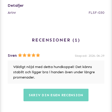
- Inget sköljmedel
Detaljer
- Använd tvättpåse
Artnr
FLSF-030
RECENSIONER
1
Sven
Skapad
:
2026-04-29
Väldigt nöjd med detta hundkoppel! Det känns
stabilt och ligger bra i handen även under längre
promenader.
SKRIV DIN EGEN RECENSION