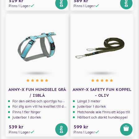
519 kr
589 kr
Finns i Lager
Finns i Lager
ANNY-X FUN HUNDSELE GRÅ
ANNY-X SAFETY FUN KOPPEL
/ ISBLÅ
- OLIV
För den aktiva och sportiga hunden
Längd 3 meter
För dig som vill ha kvalitet till din hund!
Justerbar i storlek
Finns i fler färger
Matchande sele finns att köpa till
Justerbar i storlek
Hållbart och starkt hundkoppel
539 kr
599 kr
Finns i Lager
Finns i Lager