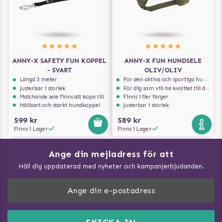
ANNY-X SAFETY FUN KOPPEL
ANNY-X FUN HUNDSELE
- SVART
OLIV/OLIV
Längd 3 meter
För den aktiva och sportiga hunden
Justerbar i storlek
För dig som vill ha kvalitet till din hund!
Matchande sele finns att köpa till
Finns i fler färger
Hållbart och starkt hundkoppel
Justerbar i storlek
599 kr
589 kr
Finns i Lager
Finns i Lager
Ange din mejladress för att
Vad kan hundar äta?
Håll dig uppdaterad med nyheter och kampanjerbjudanden.
Så mäter du din hund
Träna Nose Work hemma
DogArtist.se drivs av:
Purefun Commerce AB
Kundservice - FAQ
Momsnr: SE5567445209