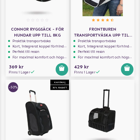
CONNOR RYGGSÄCK - FÖR
FRONTBUREN
HUNDAR UPP TILL 8KG
TRANSPORTVÄSKA UPP TILL
10 KG
Praktisk transportväska
Praktisk transportväska
Kort, integrerat koppel förhindrar att hunden hoppar ur
Kort, integrerat koppel förhindrar att hunden hoppar ur
Perfekt till resan
Perfekt till resan
För maximal komfort och högsta säkerhet
För maximal komfort och högsta säkerhet
369 kr
429 kr
Finns i Lager
Finns i Lager
KAMPANJ
-50%
50% RABATT