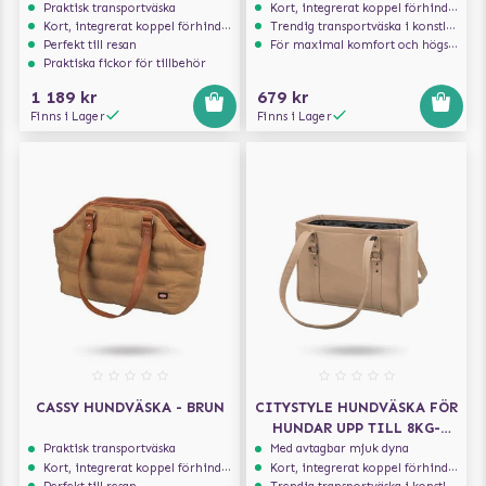
SVART
Praktisk transportväska
Kort, integrerat koppel förhindrar att hunden hoppar ur
Kort, integrerat koppel förhindrar att hunden hoppar ur
Trendig transportväska i konstläder
Perfekt till resan
För maximal komfort och högsta säkerhet
Praktiska fickor för tillbehör
1 189 kr
679 kr
Finns i Lager
Finns i Lager
CASSY HUNDVÄSKA - BRUN
CITYSTYLE HUNDVÄSKA FÖR
HUNDAR UPP TILL 8KG-
CAPPUCCINO
Praktisk transportväska
Med avtagbar mjuk dyna
Kort, integrerat koppel förhindrar att hunden hoppar ur
Kort, integrerat koppel förhindrar att hunden hoppar ur