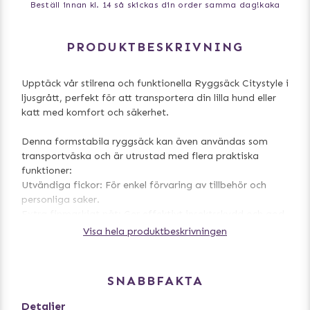
Beställ innan kl. 14 så skickas din order samma dag!
kaka
PRODUKTBESKRIVNING
Upptäck vår stilrena och funktionella Ryggsäck Citystyle i
ljusgrått, perfekt för att transportera din lilla hund eller
katt med komfort och säkerhet.
Denna formstabila ryggsäck kan även användas som
transportväska och är utrustad med flera praktiska
funktioner:
Utvändiga fickor: För enkel förvaring av tillbehör och
personliga saker.
Extra finmaskigt nät: Ger effektivt insektsskydd och god
ventilation för ditt husdjur.
Visa hela produktbeskrivningen
Inbyggt kort koppel: Förhindrar att ditt djur hoppar ur
väskan under transport.
Löstagbar bottendel: Underlättar rengöring och
SNABBFAKTA
underhåll.
Detaljer