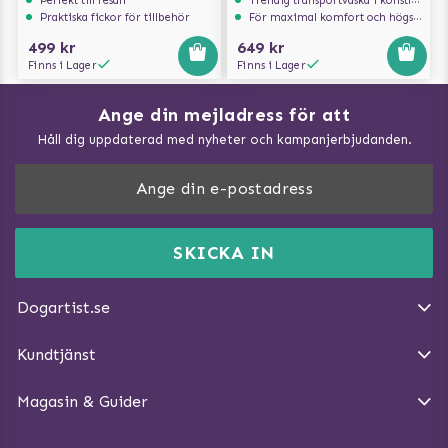
Perfekt till resan
Trendig transportväska i konstläder
Praktiska fickor för tillbehör
För maximal komfort och högsta säkerhet
499 kr
649 kr
Finns i Lager
Finns i Lager
Ange din mejladress för att
Vad kan hundar äta?
Håll dig uppdaterad med nyheter och kampanjerbjudanden.
Så mäter du din hund
Träna Nose Work hemma
DogArtist.se drivs av:
Purefun Commerce AB
Kundservice - FAQ
Momsnr: SE5567445209
SKICKA IN
Så gör du promenaden roligare
E-post:
info@dogartist.se
Om oss
Introducera katt och hund för varandra
Dogartist.se
Köpvillkor
Magasin - Visa alla artiklar
Kundtjänst
Ångra Köp
Hundreflexer
Magasin & Guider
Hundbäddar