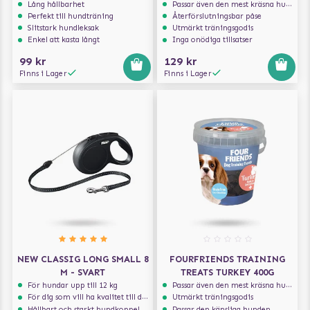
Lång hållbarhet
Passar även den mest kräsna hunden
Perfekt till hundträning
Återförslutningsbar påse
Slitstark hundleksak
Utmärkt träningsgodis
Enkel att kasta långt
Inga onödiga tillsatser
99 kr
129 kr
Finns i Lager
Finns i Lager
NEW CLASSIG LONG SMALL 8
FOURFRIENDS TRAINING
M - SVART
TREATS TURKEY 400G
För hundar upp till 12 kg
Passar även den mest kräsna hunden
För dig som vill ha kvalitet till din hund!
Utmärkt träningsgodis
Hållbart och starkt hundkoppel
Passar den känsliga hunden