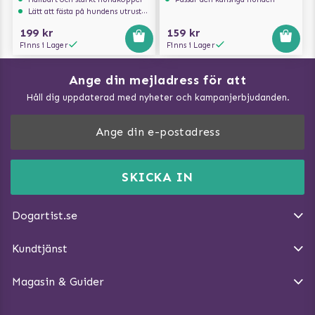
Lätt att fästa på hundens utrustning
199 kr
159 kr
Finns i Lager
Finns i Lager
Ange din mejladress för att
Vad kan hundar äta?
Håll dig uppdaterad med nyheter och kampanjerbjudanden.
Så mäter du din hund
Träna Nose Work hemma
DogArtist.se drivs av:
Purefun Commerce AB
Kundservice - FAQ
Momsnr: SE5567445209
SKICKA IN
Så gör du promenaden roligare
E-post:
info@dogartist.se
Om oss
Introducera katt och hund för varandra
Dogartist.se
Köpvillkor
Magasin - Visa alla artiklar
Kundtjänst
Ångra Köp
Hundreflexer
Magasin & Guider
Hundbäddar