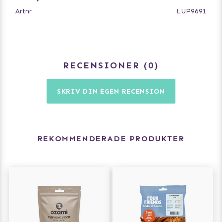
vegetabiliskt protein 5%, trehalos 3%, vetemjöl 1,5%, salt
Artnr
LUP9691
0,3%, kaliumsorbat 0,1%.
RECENSIONER
0
SKRIV DIN EGEN RECENSION
REKOMMENDERADE PRODUKTER