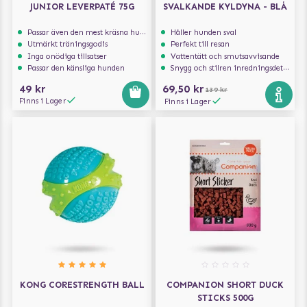
JUNIOR LEVERPATÉ 75G
SVALKANDE KYLDYNA - BLÅ
Passar även den mest kräsna hunden
Håller hunden sval
Utmärkt träningsgodis
Perfekt till resan
Inga onödiga tillsatser
Vattentätt och smutsavvisande
Passar den känsliga hunden
Snygg och stilren inredningsdetalj
49 kr
69,50 kr
139 kr
Finns i Lager
Finns i Lager
KONG CORESTRENGTH BALL
COMPANION SHORT DUCK
STICKS 500G