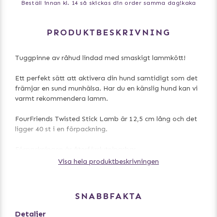
Beställ innan kl. 14 så skickas din order samma dag!
kaka
PRODUKTBESKRIVNING
Tuggpinne av råhud lindad med smaskigt lammkött!
Ett perfekt sätt att aktivera din hund samtidigt som det
främjar en sund munhälsa. Har du en känslig hund kan vi
varmt rekommendera lamm.
FourFriends Twisted Stick Lamb är 12,5 cm lång och det
ligger 40 st i en förpackning.
Förpackningen är återförslutningsbar.
Visa hela produktbeskrivningen
- Hög kötthalt (55.1%)
- Främjar en sund munhälsa
- Återförslutningsbar förpackning
SNABBFAKTA
Sammansättning: Lamm 55,1%, råhud (kohud) 35%,
Detaljer