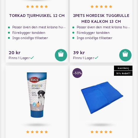
TORKAD TJURMUSKEL 12 CM
2PETS NORDISK TUGGRULLE
MED KALKON 13 CM
Passar även den mest kräsna hunden
Passar även den mest kräsna hunden
Förebygger tandsten
Förebygger tandsten
Inga onödiga tillsatser
Inga onödiga tillsatser
20 kr
39 kr
Finns i Lager
Finns i Lager
KAMPANJ
-50%
50% RABATT