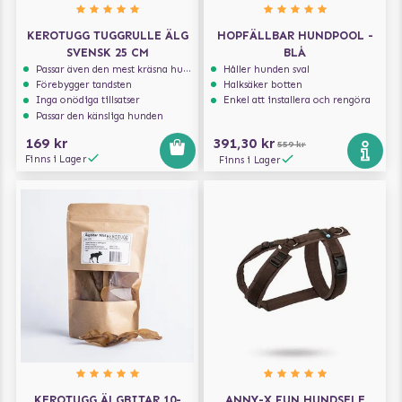
KEROTUGG TUGGRULLE ÄLG
HOPFÄLLBAR HUNDPOOL -
SVENSK 25 CM
BLÅ
Passar även den mest kräsna hunden
Håller hunden sval
Förebygger tandsten
Halksäker botten
Inga onödiga tillsatser
Enkel att installera och rengöra
Passar den känsliga hunden
169 kr
391,30 kr
559 kr
Finns i Lager
Finns i Lager
KEROTUGG ÄLGBITAR 10-
ANNY-X FUN HUNDSELE