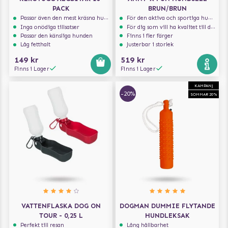
PACK
BRUN/BRUN
Passar även den mest kräsna hunden
För den aktiva och sportiga hunden
Inga onödiga tillsatser
För dig som vill ha kvalitet till din hund!
Passar den känsliga hunden
Finns i fler färger
Låg fetthalt
Justerbar i storlek
149 kr
519 kr
Finns i Lager
Finns i Lager
KAMPANJ
-20%
SOMMAR 20%
VATTENFLASKA DOG ON
DOGMAN DUMMIE FLYTANDE
TOUR - 0,25 L
HUNDLEKSAK
Perfekt till resan
Lång hållbarhet