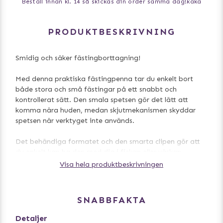
Beställ innan kl. 14 så skickas din order samma dag!
kaka
PRODUKTBESKRIVNING
Smidig och säker fästingborttagning!
Med denna praktiska fästingpenna tar du enkelt bort
både stora och små fästingar på ett snabbt och
kontrollerat sätt. Den smala spetsen gör det lätt att
komma nära huden, medan skjutmekanismen skyddar
spetsen när verktyget inte används.
Det behändiga formatet och den smarta clipen gör att
du enkelt kan ha den med dig i fickan eller väskan –
perfekt på promenader och utflykter.
Visa hela produktbeskrivningen
- Levereras styckvis i blandade färger
- Passar även för små fästingar
SNABBFAKTA
- Skyddande skjutmekanism över spetsen
Detaljer