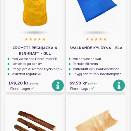
GROMITS REGNJACKA &
SVALKANDE KYLDYNA - BLÅ
REGNHATT - GUL
Med värmande Fleece material
Håller hunden sval
Lätt att ta på och av
Perfekt till resan
Stängs praktiskt med tryckknappar
Vattentätt och smutsavvisande
Praktiskt regntäcke
Snygg och stilren inredningsdetalj
199,20 kr
69,50 kr
249 kr
139 kr
Finns i Lager
Finns i Lager