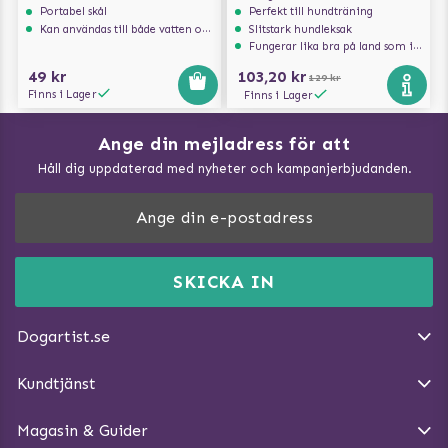
Portabel skål
Perfekt till hundträning
Kan användas till både vatten och mat
Slitstark hundleksak
Fungerar lika bra på land som i vatten
49 kr
103,20 kr
129 kr
Finns i Lager
Finns i Lager
Ange din mejladress för att
Vad kan hundar äta?
Håll dig uppdaterad med nyheter och kampanjerbjudanden.
Så mäter du din hund
Träna Nose Work hemma
DogArtist.se drivs av:
Purefun Commerce AB
Kundservice - FAQ
Momsnr: SE5567445209
SKICKA IN
Så gör du promenaden roligare
E-post:
info@dogartist.se
Om oss
Introducera katt och hund för varandra
Dogartist.se
Köpvillkor
Magasin - Visa alla artiklar
Kundtjänst
Ångra Köp
Hundreflexer
Magasin & Guider
Hundbäddar