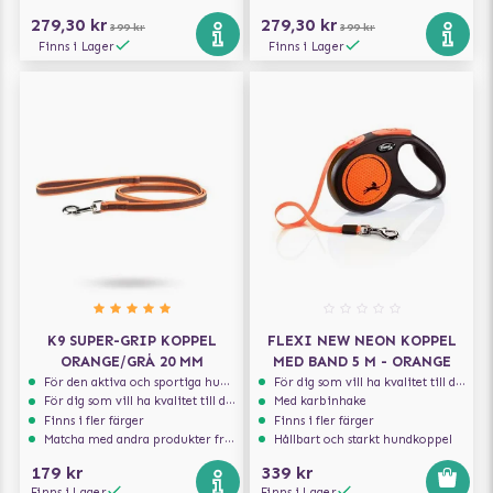
279,30 kr
279,30 kr
399 kr
399 kr
Finns i Lager
Finns i Lager
K9 SUPER-GRIP KOPPEL
FLEXI NEW NEON KOPPEL
ORANGE/GRÅ 20 MM
MED BAND 5 M - ORANGE
För den aktiva och sportiga hunden
För dig som vill ha kvalitet till din hund!
För dig som vill ha kvalitet till din hund!
Med karbinhake
Finns i fler färger
Finns i fler färger
Matcha med andra produkter från Julius-K9
Hållbart och starkt hundkoppel
179 kr
339 kr
Finns i Lager
Finns i Lager