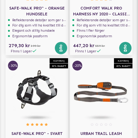
SAFE-WALK PRO™ - ORANGE
COMFORT WALK PRO
HUNDSELE
HARNESS NY 2020 - CLASSIC
RED
Reflekterande detaljer som ger synlighet i svagt ljus
Reflekterande detaljer som ger synlighet i svagt ljus
För dig som vill ha kvalitet till din hund!
För dig som vill ha kvalitet till din hund!
Elegant och stilig hundsele
Finns i fler färger
Ergonomisk passform
Ergonomisk passform
279,30 kr
447,20 kr
399 kr
559 kr
Finns i Lager
Finns i Lager
KAMPANJ
KAMPANJ
-30%
-20%
30% RABATT
20% RABATT
SAFE-WALK PRO™ - SVART
URBAN TRAIL LEASH