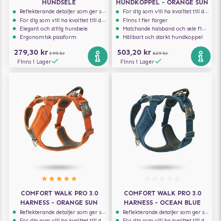
HUNDSELE
HUNDKOPPEL - ORANGE SUN
Reflekterande detaljer som ger synlighet i svagt ljus
För dig som vill ha kvalitet till din hund!
För dig som vill ha kvalitet till din hund!
Finns i fler färger
Elegant och stilig hundsele
Matchande halsband och sele finns att köpa till
Ergonomisk passform
Hållbart och starkt hundkoppel
279,30 kr
503,20 kr
399 kr
629 kr
Finns i Lager
Finns i Lager
COMFORT WALK PRO 3.0
COMFORT WALK PRO 3.0
HARNESS - ORANGE SUN
HARNESS - OCEAN BLUE
Reflekterande detaljer som ger synlighet i svagt ljus
Reflekterande detaljer som ger synlighet i svagt ljus
För dig som vill ha kvalitet till din hund!
För dig som vill ha kvalitet till din hund!