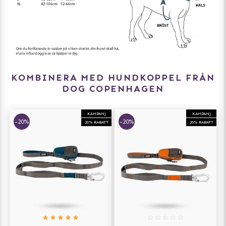
Tvättråd:
Handtvätt i varmt vatten med milt rengöringsmedel /
Maskintvätt 30C (använd tvättpåse). Låt lufttorka.
KOMBINERA MED HUNDKOPPEL FRÅN
DOG COPENHAGEN
KAMPANJ
KAMPANJ
-20%
-20%
20% RABATT
20% RABATT