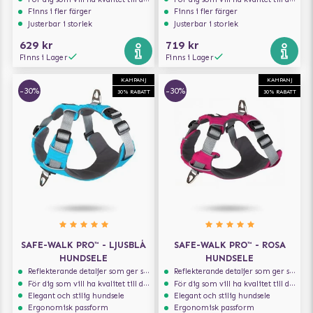
Finns i fler färger
Finns i fler färger
Justerbar i storlek
Justerbar i storlek
629 kr
719 kr
Finns i Lager
Finns i Lager
KAMPANJ
KAMPANJ
-30%
-30%
30% RABATT
30% RABATT
SAFE-WALK PRO™ - LJUSBLÅ
SAFE-WALK PRO™ - ROSA
HUNDSELE
HUNDSELE
Reflekterande detaljer som ger synlighet i svagt ljus
Reflekterande detaljer som ger synlighet i svagt ljus
För dig som vill ha kvalitet till din hund!
För dig som vill ha kvalitet till din hund!
Elegant och stilig hundsele
Elegant och stilig hundsele
Ergonomisk passform
Ergonomisk passform