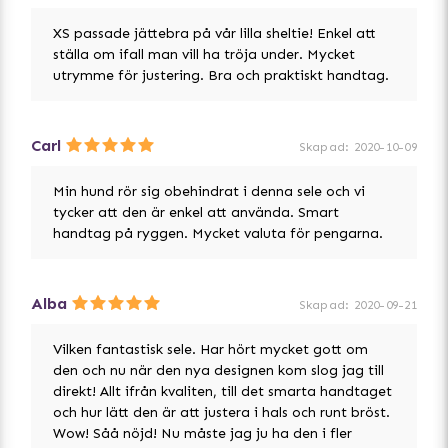
XS passade jättebra på vår lilla sheltie! Enkel att
ställa om ifall man vill ha tröja under. Mycket
utrymme för justering. Bra och praktiskt handtag.
Carl
Skapad
:
2020-10-09
Min hund rör sig obehindrat i denna sele och vi
tycker att den är enkel att använda. Smart
handtag på ryggen. Mycket valuta för pengarna.
Alba
Skapad
:
2020-09-21
Vilken fantastisk sele. Har hört mycket gott om
den och nu när den nya designen kom slog jag till
direkt! Allt ifrån kvaliten, till det smarta handtaget
och hur lätt den är att justera i hals och runt bröst.
Wow! Såå nöjd! Nu måste jag ju ha den i fler