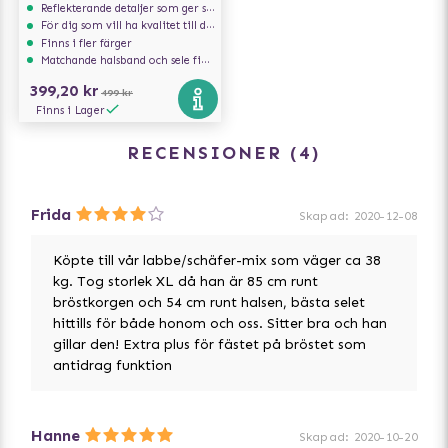
Reflekterande detaljer som ger synlighet i svagt ljus
För dig som vill ha kvalitet till din hund!
Finns i fler färger
Matchande halsband och sele finns att köpa till
399,20 kr
499 kr
Finns i Lager
RECENSIONER
4
Frida
Skapad
:
2020-12-08
Köpte till vår labbe/schäfer-mix som väger ca 38
kg. Tog storlek XL då han är 85 cm runt
bröstkorgen och 54 cm runt halsen, bästa selet
hittills för både honom och oss. Sitter bra och han
gillar den! Extra plus för fästet på bröstet som
antidrag funktion
Hanne
Skapad
:
2020-10-20