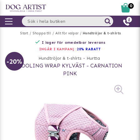
0
Start
Shoppa till
Allt för valpar
Hundtröjor & t-shirts
I lager för omedelbar leverans
INGÅR I KAMPANJ :
20% RABATT
Hundtröjor & t-shirts
-
Hurtta
-20%
COOLING WRAP KYLVÄST - CARNATION
PINK