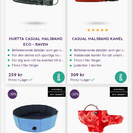
HURTTA CASUAL HALSBAND
CASUAL HALSBAND KANEL
ECO - RAVEN
Reflekterande detaljer som ger synlighet i svagt ljus
Reflekterande detaljer som ger synlighet i svagt ljus
För den aktiva och sportiga hunden
Vadderade kanter för att undvika skav
För dig som vill ha kvalitet till din hund!
Finns i fler färger
Finns i fler färger
Justerbar i storlek
259 kr
309 kr
Finns i Lager
Finns i Lager
KAMPANJ
KAMPANJ
-30%
-20%
30% RABATT
20% RABATT