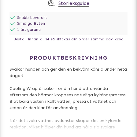
Storleksguide
Snabb Leverans
Smidiga Byten
1 års garanti
Beställ innan kl. 14 så skickas din order samma dag!
kaka
PRODUKTBESKRIVNING
Svalkar hunden och ger den en bekväm känsla under heta
dagar!
Cooling Wrap är säker för din hund att använda
eftersom den härmar kroppens naturliga kylningsprocess.
Blöt bara västen i kallt vatten, pressa ut vattnet och
sedan är den klar för användning.
När det svala vattnet avdunstar skapar det en kylande
reaktion, vilket hjälper din hund att hålla sig svalare
längre. Det inre skiktets anmärkningsvärda