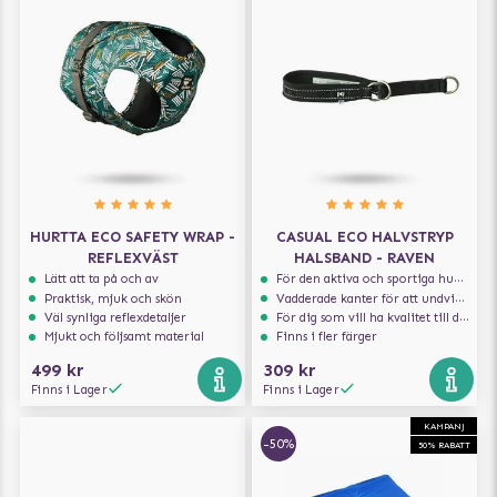
HURTTA ECO SAFETY WRAP -
CASUAL ECO HALVSTRYP
REFLEXVÄST
HALSBAND - RAVEN
Lätt att ta på och av
För den aktiva och sportiga hunden
Praktisk, mjuk och skön
Vadderade kanter för att undvika skav
Väl synliga reflexdetaljer
För dig som vill ha kvalitet till din hund!
Mjukt och följsamt material
Finns i fler färger
499 kr
309 kr
Finns i Lager
Finns i Lager
KAMPANJ
-50%
50% RABATT