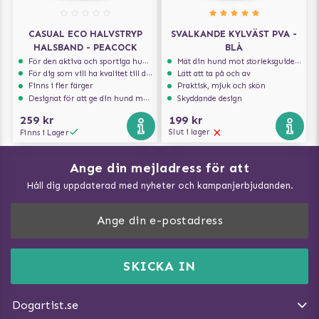
CASUAL ECO HALVSTRYP
SVALKANDE KYLVÄST PVA -
HALSBAND - PEACOCK
BLÅ
För den aktiva och sportiga hunden
Mät din hund mot storleksguiden för att få rätt storlek
För dig som vill ha kvalitet till din hund!
Lätt att ta på och av
Finns i fler färger
Praktisk, mjuk och skön
Designat för att ge din hund maximal komfort
Skyddande design
259 kr
199 kr
Slut i lager
Finns i Lager
Ange din mejladress för att
Vad kan hundar äta?
Håll dig uppdaterad med nyheter och kampanjerbjudanden.
Så mäter du din hund
Träna Nose Work hemma
DogArtist.se drivs av:
Purefun Commerce AB
Kundservice - FAQ
Momsnr: SE5567445209
SKICKA IN
Så gör du promenaden roligare
E-post:
info@dogartist.se
Om oss
Introducera katt och hund för varandra
Dogartist.se
Köpvillkor