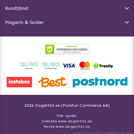
Magasin - Visa alla artiklar
Kundtjänst
Ångra Köp
Hundreflexer
Magasin & Guider
Hundbäddar
2026 DogArtist.se (Purefun Commerce AB)
Fler språk:
Svenska www.dogartist.se
Norsk www.dogartist.no
Cookie consent by CoookieMonster.com