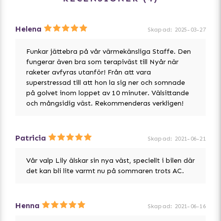
Helena
Skapad
:
2025-03-27
Funkar jättebra på vår värmekänsliga Staffe. Den
fungerar även bra som terapiväst till Nyår när
raketer avfyras utanför! Från att vara
superstressad till att hon la sig ner och somnade
på golvet inom loppet av 10 minuter. Välsittande
och mångsidig väst. Rekommenderas verkligen!
Patricia
Skapad
:
2021-06-21
Vår valp Lily älskar sin nya väst, speciellt i bilen där
det kan bli lite varmt nu på sommaren trots AC.
Henna
Skapad
:
2021-06-16