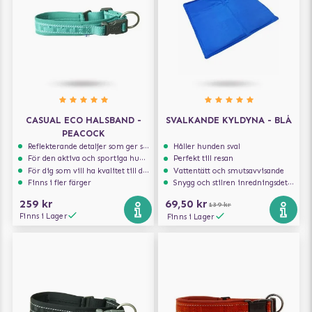
CASUAL ECO HALSBAND -
SVALKANDE KYLDYNA - BLÅ
PEACOCK
Reflekterande detaljer som ger synlighet i svagt ljus
Håller hunden sval
För den aktiva och sportiga hunden
Perfekt till resan
För dig som vill ha kvalitet till din hund!
Vattentätt och smutsavvisande
Finns i fler färger
Snygg och stilren inredningsdetalj
259 kr
69,50 kr
139 kr
Finns i Lager
Finns i Lager