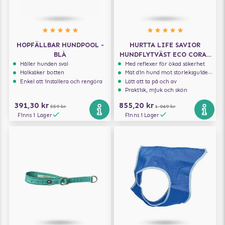
HOPFÄLLBAR HUNDPOOL -
HURTTA LIFE SAVIOR
BLÅ
HUNDFLYTVÄST ECO CORAL
CAMO
Håller hunden sval
Med reflexer för ökad säkerhet
Halksäker botten
Mät din hund mot storleksguiden för att få rätt storlek
Enkel att installera och rengöra
Lätt att ta på och av
Praktisk, mjuk och skön
391,30 kr
855,20 kr
559 kr
1 069 kr
Finns i Lager
Finns i Lager