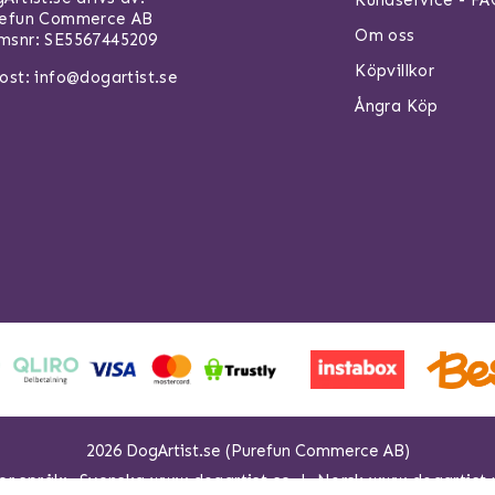
Kundservice - F
refun Commerce AB
Om oss
snr: SE5567445209
Köpvillkor
ost:
info@dogartist.se
Ångra Köp
2026 DogArtist.se (Purefun Commerce AB)
er språk:
Svenska www.dogartist.se
Norsk www.dogartist.