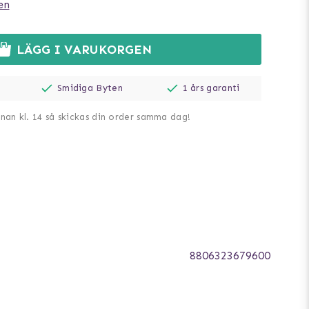
en
LÄGG I VARUKORGEN
Smidiga Byten
1 års garanti
nnan kl. 14 så skickas din order samma dag!
8806323679600