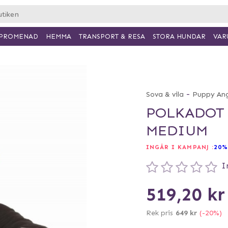
PROMENAD
HEMMA
TRANSPORT & RESA
VAR
STORA HUNDAR
-
Sova & vila
Puppy Ang
POLKADOT 
MEDIUM
INGÅR I KAMPANJ :
20%
I
519,20 kr
Rek pris
649 kr
(-20%)