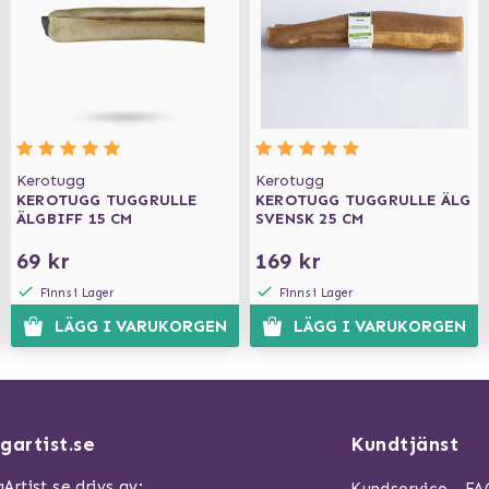
Kerotugg
Kerotugg
KEROTUGG TUGGRULLE
KEROTUGG TUGGRULLE ÄLG
ÄLGBIFF 15 CM
SVENSK 25 CM
69 kr
169 kr
Finns i Lager
Finns i Lager
LÄGG I VARUKORGEN
LÄGG I VARUKORGEN
gartist.se
Kundtjänst
Artist.se drivs av: