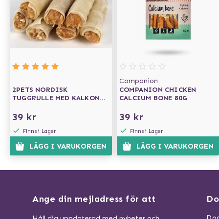
Companion
2PETS NORDISK
COMPANION CHICKEN
TUGGRULLE MED KALKON
CALCIUM BONE 80G
13 CM
39 kr
39 kr
Finns i Lager
Finns i Lager
LÄGG I VARUKORGEN
LÄGG I VARUKORGEN
Ange din mejladress för att
Do
Dog
Håll dig uppdaterad med nyheter och