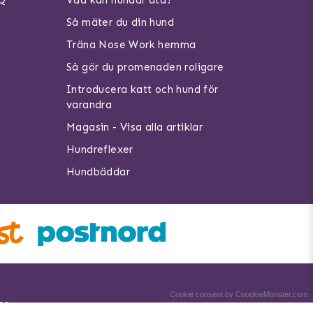
AQ
Vad kan hundar äta?
Så mäter du din hund
Träna Nose Work hemma
Så gör du promenaden roligare
Introducera katt och hund för
varandra
Magasin - Visa alla artiklar
Hundreflexer
Hundbäddar
Cookie consent by CoookieMonster.com
no