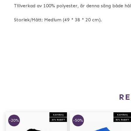
Tillverkad av 100% polyester, är denna säng både håll
Storlek/Mått: Medium (49 * 38 * 20 cm).
R
KAMPANJ
KAMPANJ
-20%
-50%
20% RABATT
50% RABATT