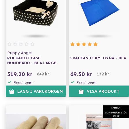
Puppy Angel
POLKADOT EASE
SVALKANDE KYLDYNA - BLÅ
HUNDBÄDD - BLÅ LARGE
519,20 kr
69,50 kr
649 kr
139 kr
Finns i Lager
Finns i Lager
LÄGG I VARUKORGEN
VISA PRODUKT
KAMPANJ
COMPANION 3 FÖR
100KR