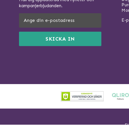
Pu
kampanjerbjudanden.
Mom
E-p
SKICKA IN
Fl