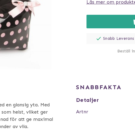
Läs mer om produkt
Snabb Leverans
Beställ i
SNABBFAKTA
Detaljer
d en glansig yta. Med
Artnr
 som helst, vilket ger
gnad för att ge maximal
nder av vila.