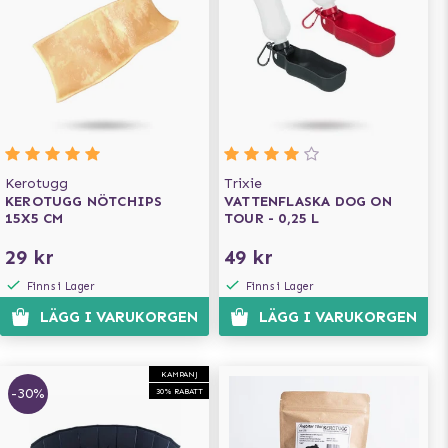
Kerotugg
Trixie
KEROTUGG NÖTCHIPS
VATTENFLASKA DOG ON
15X5 CM
TOUR - 0,25 L
29 kr
49 kr
Finns i Lager
Finns i Lager
LÄGG I VARUKORGEN
LÄGG I VARUKORGEN
KAMPANJ
-30%
30% RABATT