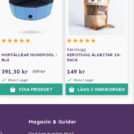
Kerotugg
HOPFÄLLBAR HUNDPOOL -
KEROTUGG ÄLGBITAR 10-
BLÅ
PACK
391,30 kr
149 kr
559 kr
Finns i Lager
Finns i Lager
VISA PRODUKT
LÄGG I VARUKORGEN
Magasin & Guider