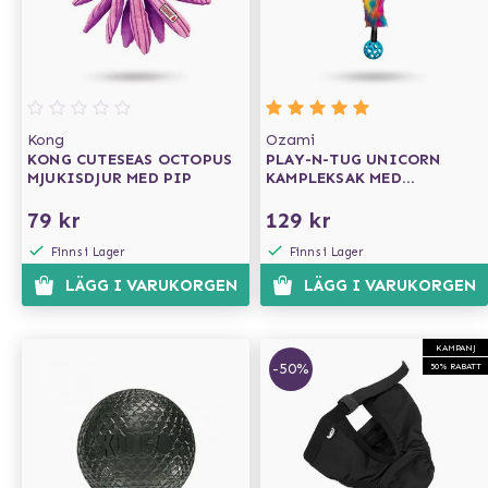
Kong
Ozami
KONG CUTESEAS OCTOPUS
PLAY-N-TUG UNICORN
MJUKISDJUR MED PIP
KAMPLEKSAK MED
FUSKPÄLS OCH BOLL 65 CM
79 kr
129 kr
Finns i Lager
Finns i Lager
LÄGG I VARUKORGEN
LÄGG I VARUKORGEN
KAMPANJ
-50%
50% RABATT