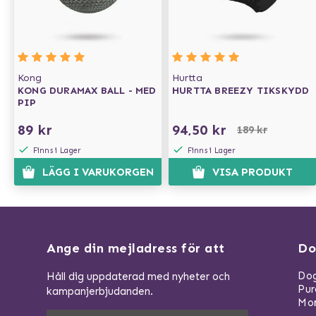
Kong
Hurtta
KONG DURAMAX BALL - MED
HURTTA BREEZY TIKSKYDD
PIP
89 kr
94,50 kr
189 kr
Finns i Lager
Finns i Lager
LÄGG I VARUKORGEN
VISA PRODUKT
Ange din mejladress för att
Do
Dog
Håll dig uppdaterad med nyheter och
Pu
kampanjerbjudanden.
Mom