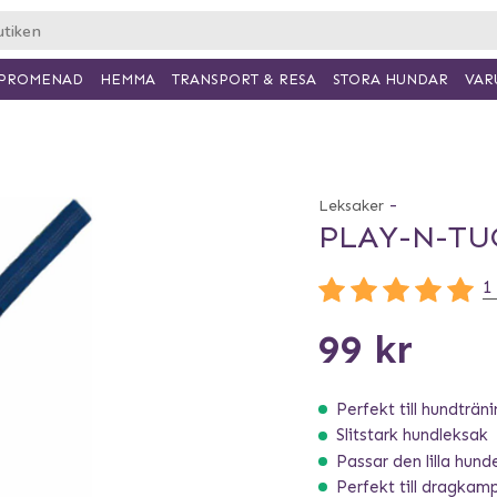
PROMENAD
HEMMA
TRANSPORT & RESA
VAR
STORA HUNDAR
-
Leksaker
PLAY-N-TU
1
99 kr
Perfekt till hundträn
Slitstark hundleksak
Passar den lilla hund
Perfekt till dragkam