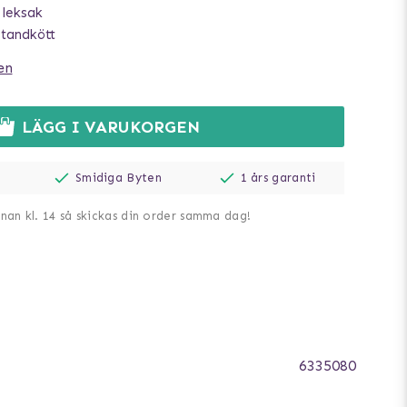
 leksak
 tandkött
en
LÄGG I VARUKORGEN
Smidiga Byten
1 års garanti
nnan kl. 14 så skickas din order samma dag!
6335080