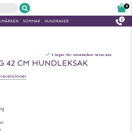
0
UMÄRKEN
SOMMAR
HUNDRASER
I lager för omedelbar leverans
G 42 CM HUNDLEKSAK
 recensioner
ing
en
p