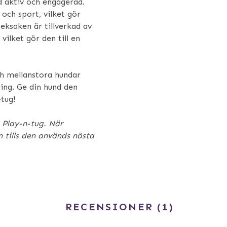
nd aktiv och engagerad.
 och sport, vilket gör
Leksaken är tillverkad av
 vilket gör den till en
ch mellanstora hundar
ing. Ge din hund den
tug!
d Play-n-tug. När
n tills den används nästa
RECENSIONER
1