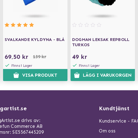
SVALKANDE KYLDYNA - BLÅ
DOGMAN LEKSAK REPBOLL
TURKOS
69,50 kr
49 kr
139 kr
Finns i Lager
Finns i Lager
VISA PRODUKT
LÄGG I VARUKORGEN
gartist.se
Kundtjänst
Artist.se drivs av:
Kundservice - F
refun Commerce AB
Om oss
snr: SE5567445209