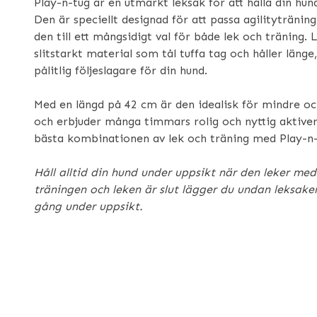
Play-n-tug är en utmärkt leksak för att hålla din hu
Den är speciellt designad för att passa agilityträning
den till ett mångsidigt val för både lek och träning. 
slitstarkt material som tål tuffa tag och håller länge,
pålitlig följeslagare för din hund.
Med en längd på 42 cm är den idealisk för mindre o
och erbjuder många timmars rolig och nyttig aktiver
bästa kombinationen av lek och träning med Play-n-
Håll alltid din hund under uppsikt när den leker me
träningen och leken är slut lägger du undan leksake
gång under uppsikt.