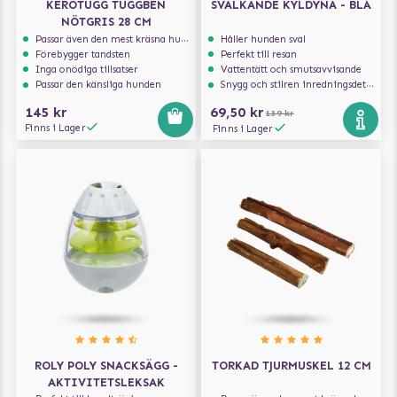
KEROTUGG TUGGBEN
SVALKANDE KYLDYNA - BLÅ
NÖTGRIS 28 CM
Passar även den mest kräsna hunden
Håller hunden sval
Förebygger tandsten
Perfekt till resan
Inga onödiga tillsatser
Vattentätt och smutsavvisande
Passar den känsliga hunden
Snygg och stilren inredningsdetalj
145 kr
69,50 kr
139 kr
Finns i Lager
Finns i Lager
ROLY POLY SNACKSÄGG -
TORKAD TJURMUSKEL 12 CM
AKTIVITETSLEKSAK