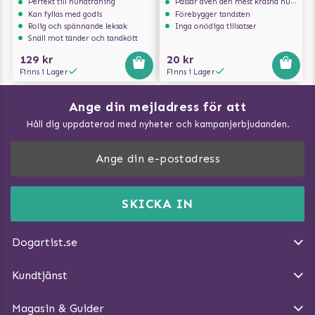
Perfekt till hundträning
Passar även den mest kräsna hunden
Kan fyllas med godis
Förebygger tandsten
Rolig och spännande leksak
Inga onödiga tillsatser
Snäll mot tänder och tandkött
129 kr
20 kr
Finns i Lager
Finns i Lager
Ange din mejladress för att
Vad kan hundar äta?
Håll dig uppdaterad med nyheter och kampanjerbjudanden.
Så mäter du din hund
Träna Nose Work hemma
DogArtist.se drivs av:
Purefun Commerce AB
Kundservice - FAQ
Momsnr: SE5567445209
SKICKA IN
Så gör du promenaden roligare
E-post:
info@dogartist.se
Om oss
Introducera katt och hund för varandra
Dogartist.se
Köpvillkor
Magasin - Visa alla artiklar
Kundtjänst
Ångra Köp
Hundreflexer
Magasin & Guider
Hundbäddar