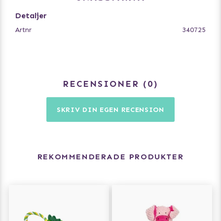
Storlek: Small, 16 cm
Detaljer
Artnr
340725
En härlig leksak som både du och din hund kommer att
älska!
RECENSIONER
0
SKRIV DIN EGEN RECENSION
REKOMMENDERADE PRODUKTER