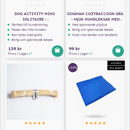
DOG ACTIVITY MINI
DOGMAN COZYRACCOON GRÅ
SOLITAIRE -
- MJUK HUNDLEKSAK MED
AKTIVERINGSLEKSAK
PIP
Perfekt till hundträning
Med spännande pipljud
Passar den lilla hunden
Rolig och spännande leksak
Kan fyllas med godis
Snäll mot tänder och tandkött
Rolig och spännande leksak
139 kr
99 kr
Finns i Lager
Finns i Lager
KAMPANJ
-50%
50% RABATT