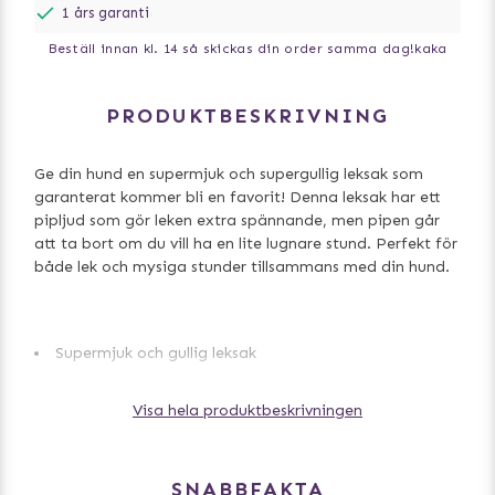
1 års garanti
Beställ innan kl. 14 så skickas din order samma dag!
kaka
PRODUKTBESKRIVNING
Ge din hund en supermjuk och supergullig leksak som
garanterat kommer bli en favorit! Denna leksak har ett
pipljud som gör leken extra spännande, men pipen går
att ta bort om du vill ha en lite lugnare stund. Perfekt för
både lek och mysiga stunder tillsammans med din hund.
Supermjuk och gullig leksak
Inbyggd pip som går att ta bort för lugnare stunder
Visa hela produktbeskrivningen
Perfekt för lek och mys tillsammans
SNABBFAKTA