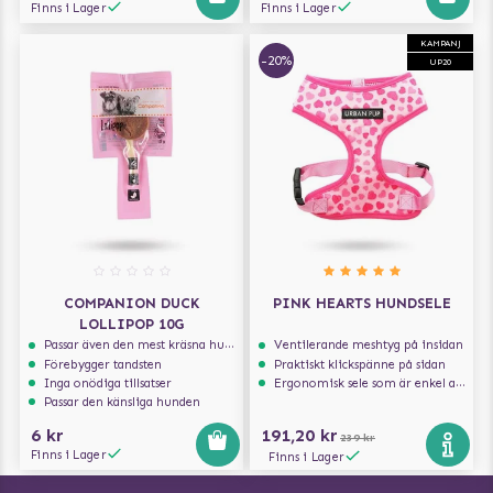
Finns i Lager
Finns i Lager
KAMPANJ
-20%
UP20
COMPANION DUCK
PINK HEARTS HUNDSELE
LOLLIPOP 10G
Passar även den mest kräsna hunden
Ventilerande meshtyg på insidan
Förebygger tandsten
Praktiskt klickspänne på sidan
Inga onödiga tillsatser
Ergonomisk sele som är enkel att ta på och av
Passar den känsliga hunden
6 kr
191,20 kr
239 kr
Finns i Lager
Finns i Lager