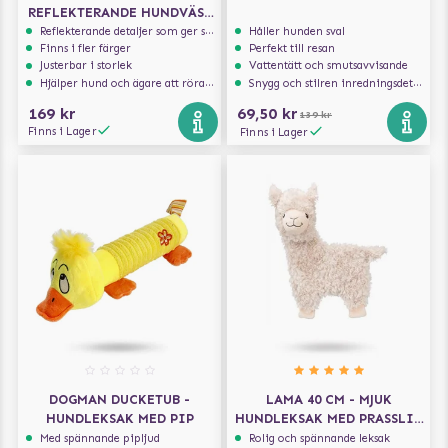
REFLEKTERANDE HUNDVÄST
- ROSA
Reflekterande detaljer som ger synlighet i svagt ljus
Håller hunden sval
Finns i fler färger
Perfekt till resan
Justerbar i storlek
Vattentätt och smutsavvisande
Hjälper hund och ägare att röra sig säkert i trafiken
Snygg och stilren inredningsdetalj
169 kr
69,50 kr
139 kr
Finns i Lager
Finns i Lager
DOGMAN DUCKETUB -
LAMA 40 CM - MJUK
HUNDLEKSAK MED PIP
HUNDLEKSAK MED PRASSLIG
INSIDA
Med spännande pipljud
Rolig och spännande leksak