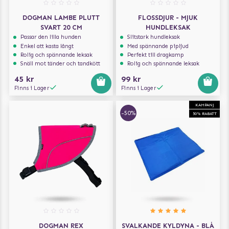
DOGMAN LAMBE PLUTT
FLOSSDJUR - MJUK
SVART 20 CM
HUNDLEKSAK
Passar den lilla hunden
Slitstark hundleksak
Enkel att kasta långt
Med spännande pipljud
Rolig och spännande leksak
Perfekt till dragkamp
Snäll mot tänder och tandkött
Rolig och spännande leksak
45 kr
99 kr
Finns i Lager
Finns i Lager
KAMPANJ
-50%
50% RABATT
DOGMAN REX
SVALKANDE KYLDYNA - BLÅ