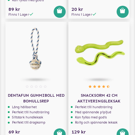
Kan fyllas med godis
89 kr
20 kr
Finns i Lager
Finns i Lager
DENTAFUN GUMMIBOLL MED
SNACKSORM 42 CM
BOMULLSREP
AKTIVERINGSLEKSAK
Lång hållbarhet
Perfekt till hundträning
Perfekt till hundträning
Med spännande pipljud
Slitstark hundleksak
Kan fyllas med godis
Perfekt till dragkamp
Rolig och spännande leksak
69 kr
129 kr