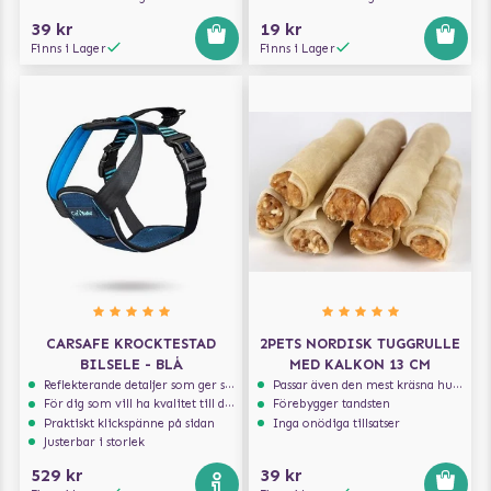
39 kr
19 kr
Finns i Lager
Finns i Lager
CARSAFE KROCKTESTAD
2PETS NORDISK TUGGRULLE
BILSELE - BLÅ
MED KALKON 13 CM
Reflekterande detaljer som ger synlighet i svagt ljus
Passar även den mest kräsna hunden
För dig som vill ha kvalitet till din hund!
Förebygger tandsten
Praktiskt klickspänne på sidan
Inga onödiga tillsatser
Justerbar i storlek
529 kr
39 kr