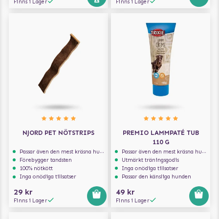
Finns i Lager
Finns i Lager
NJORD PET NÖTSTRIPS
PREMIO LAMMPATÉ TUB
110 G
Passar även den mest kräsna hunden
Passar även den mest kräsna hunden
Förebygger tandsten
Utmärkt träningsgodis
100% nötkött
Inga onödiga tillsatser
Inga onödiga tillsatser
Passar den känsliga hunden
29 kr
49 kr
Finns i Lager
Finns i Lager