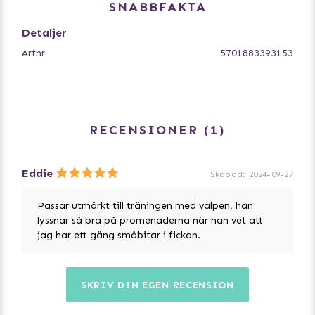
SNABBFAKTA
Vegetabiliskt protein 8%, Vegetabilisk glycerin 3%,
Sorbitol 2%, Salt 0,5%
Detaljer
Artnr
5701883393153
RECENSIONER
1
Eddie
Skapad
:
2024-09-27
Passar utmärkt till träningen med valpen, han
lyssnar så bra på promenaderna när han vet att
jag har ett gäng småbitar i fickan.
SKRIV DIN EGEN RECENSION