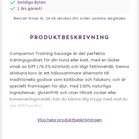
Smidiga Byten
1 års garanti
Beställ innan kl. 14 så skickas din order samma dag!
kaka
PRODUKTBESKRIVNING
Companion Training Sausage är det perfekta
träningsgodiset för din hund eller katt, med en läcker
smak av biff (
76.5% kötthalt
) och lågt fettinnehåll. Denna
skivbara korv är ett hälsosammare alternativ till
traditionella godisar som köttbullar och falukorv, och är
speciellt framtagen för djur. Med 100% naturliga
ingredienser, glutenfritt och utan tillsatt socker eller
konserveringsmedel, kan du känna dig trygg med vad du
ger ditt husdjur.
Perfekt att frysa in om man inte vill använda allt på en
Visa hela produktbeskrivningen
gång.
Ingredienser: Biff 76,5%, Potatisstärkelse 10%,