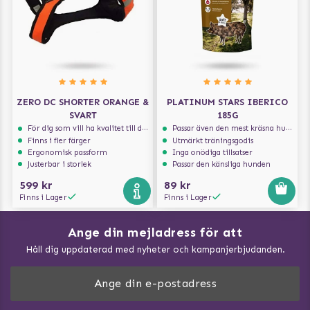
ZERO DC SHORTER ORANGE &
PLATINUM STARS IBERICO
SVART
185G
För dig som vill ha kvalitet till din hund!
Passar även den mest kräsna hunden
Finns i fler färger
Utmärkt träningsgodis
Ergonomisk passform
Inga onödiga tillsatser
Justerbar i storlek
Passar den känsliga hunden
599 kr
89 kr
Finns i Lager
Finns i Lager
Ange din mejladress för att
Vad kan hundar äta?
Håll dig uppdaterad med nyheter och kampanjerbjudanden.
Så mäter du din hund
Träna Nose Work hemma
DogArtist.se drivs av: