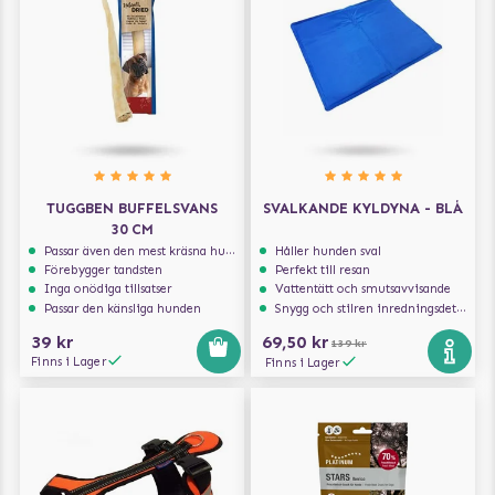
TUGGBEN BUFFELSVANS
SVALKANDE KYLDYNA - BLÅ
30 CM
Passar även den mest kräsna hunden
Håller hunden sval
Förebygger tandsten
Perfekt till resan
Inga onödiga tillsatser
Vattentätt och smutsavvisande
Passar den känsliga hunden
Snygg och stilren inredningsdetalj
39 kr
69,50 kr
139 kr
Finns i Lager
Finns i Lager