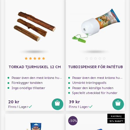
TORKAD TJURMUSKEL 12 CM
TUBDISPENSER FÖR PATÉTUB
Passar även den mest kräsna hunden
Passar även den mest kräsna hunden
Förebygger tandsten
Utmärkt träningsgodis
Inga onödiga tillsatser
Passar den känsliga hunden
Speciellt utvecklad för hundar
20 kr
39 kr
Finns i Lager
Finns i Lager
KAMPANJ
-50%
50% RABATT