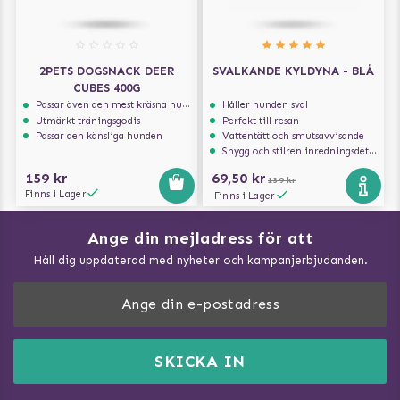
2PETS DOGSNACK DEER
SVALKANDE KYLDYNA - BLÅ
CUBES 400G
Passar även den mest kräsna hunden
Håller hunden sval
Utmärkt träningsgodis
Perfekt till resan
Passar den känsliga hunden
Vattentätt och smutsavvisande
Snygg och stilren inredningsdetalj
159 kr
69,50 kr
139 kr
Finns i Lager
Finns i Lager
Ange din mejladress för att
Vad kan hundar äta?
Håll dig uppdaterad med nyheter och kampanjerbjudanden.
Så mäter du din hund
Träna Nose Work hemma
DogArtist.se drivs av:
Purefun Commerce AB
Kundservice - FAQ
Momsnr: SE5567445209
SKICKA IN
Så gör du promenaden roligare
E-post:
info@dogartist.se
Om oss
Introducera katt och hund för varandra