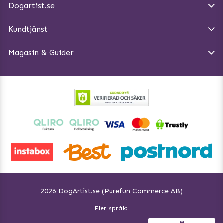
Dogartist.se
Köpvillkor
Magasin - Visa alla artiklar
Kundtjänst
Ångra Köp
Hundreflexer
Magasin & Guider
Hundbäddar
2026 DogArtist.se (Purefun Commerce AB)
Fler språk:
Svenska www.dogartist.se