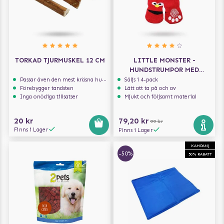
TORKAD TJURMUSKEL 12 CM
LITTLE MONSTER -
HUNDSTRUMPOR MED
ANTIGLID
Passar även den mest kräsna hunden
Säljs i 4-pack
Förebygger tandsten
Lätt att ta på och av
Inga onödiga tillsatser
Mjukt och följsamt material
20 kr
79,20 kr
99 kr
Finns i Lager
Finns i Lager
KAMPANJ
-50%
50% RABATT