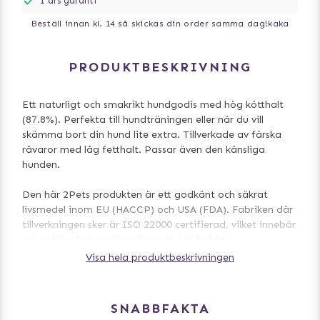
1 års garanti
Beställ innan kl. 14 så skickas din order samma dag!
kaka
PRODUKTBESKRIVNING
Ett naturligt och smakrikt hundgodis med hög kötthalt
(87.8%). Perfekta till hundträningen eller när du vill
skämma bort din hund lite extra. Tillverkade av färska
råvaror med låg fetthalt. Passar även den känsliga
hunden.
Den här 2Pets produkten är ett godkänt och säkrat
livsmedel inom EU (HACCP) och USA (FDA). Fabriken där
tillverkningen sker är ISO 22000 certifierad, vilket innebär
att spårbarheten säkras framåt och bakåt i
livsmedelskedjan. Våra 2Pets produkter veterinärbesiktas
Visa hela produktbeskrivningen
innan de lämnar produktionsanläggningen och vid
ankomst i Sverige. Detta utförs i Sverige av
Jordbruksverkets egna veterinärer innan de skickas vidare
SNABBFAKTA
till oss. 2Pets produkterna är märkta enligt gällande EU-