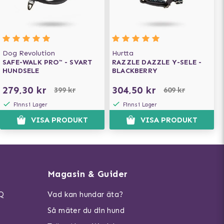
Dog Revolution
Hurtta
SAFE-WALK PRO™ - SVART
RAZZLE DAZZLE Y-SELE -
HUNDSELE
BLACKBERRY
279,30 kr
304,50 kr
399 kr
609 kr
Finns i Lager
Finns i Lager
VISA PRODUKT
VISA PRODUKT
Magasin & Guider
AQ
Vad kan hundar äta?
Så mäter du din hund