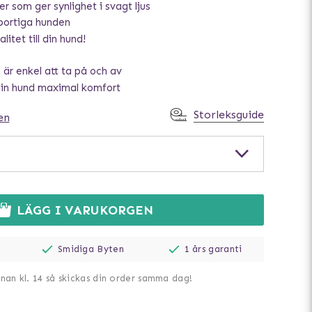
r som ger synlighet i svagt ljus
portiga hunden
litet till din hund!
är enkel att ta på och av
din hund maximal komfort
Storleksguide
en
LÄGG I VARUKORGEN
Smidiga Byten
1 års garanti
nnan kl. 14 så skickas din order samma dag!