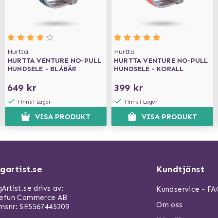
Hurtta
Hurtta
HURTTA VENTURE NO-PULL
HURTTA VENTURE NO-PULL
HUNDSELE - BLÅBÄR
HUNDSELE - KORALL
649 kr
399 kr
Finns i Lager
Finns i Lager
VISA PRODUKT
VISA PRODUKT
gartist.se
Kundtjänst
Artist.se drivs av:
Kundservice - F
refun Commerce AB
Om oss
snr: SE5567445209