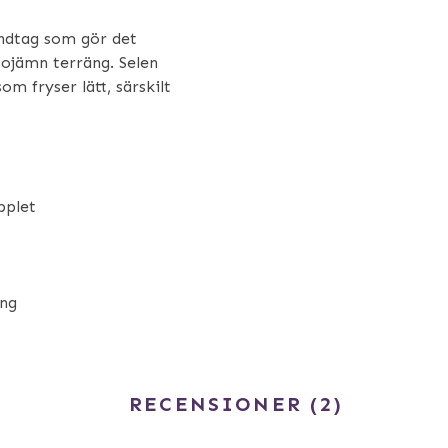
andtag som gör det
r ojämn terräng. Selen
m fryser lätt, särskilt
pplet
ing
RECENSIONER
2