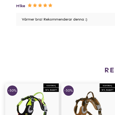
Mike
Värmer bra! Rekommenderar denna :)
R
KAMPANJ
KAMPANJ
-50%
-50%
50% RABATT
50% RABATT