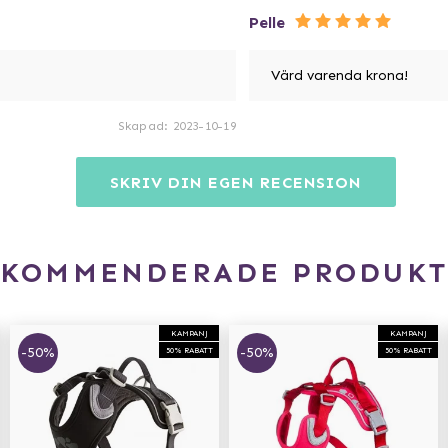
Pelle
Värd varenda krona!
Skapad
:
2023-10-19
SKRIV DIN EGEN RECENSION
EKOMMENDERADE PRODUKT
KAMPANJ
KAMPANJ
-50%
-50%
50% RABATT
50% RABATT