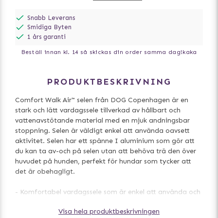
Snabb Leverans
Smidiga Byten
1 års garanti
Beställ innan kl. 14 så skickas din order samma dag!
kaka
PRODUKTBESKRIVNING
Comfort Walk Air™ selen från DOG Copenhagen är en
stark och lätt vardagssele tillverkad av hållbart och
vattenavstötande material med en mjuk andningsbar
stoppning. Selen är väldigt enkel att använda oavsett
aktivitet. Selen har ett spänne I aluminium som gör att
du kan ta av-och på selen utan att behöva trä den över
huvudet på hunden, perfekt för hundar som tycker att
det är obehagligt.
- Komfortabel vardagssele som är enkel att använda och
ta av och på
Visa hela produktbeskrivningen
- Special spänne I aluminium för att förenkla av/på