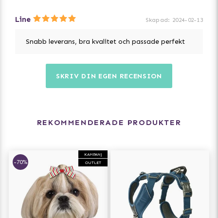
Prova vårt matchande sortiment av koppel och halsband
för en komplett outfit!
Line
Skapad
:
2024-02-13
Snabb leverans, bra kvalitet och passade perfekt
SKRIV DIN EGEN RECENSION
REKOMMENDERADE PRODUKTER
KAMPANJ
-70%
OUTLET