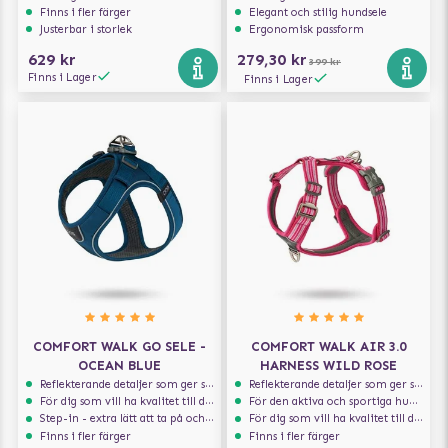
Finns i fler färger
Elegant och stilig hundsele
Justerbar i storlek
Ergonomisk passform
629 kr
279,30 kr
399 kr
Finns i Lager
Finns i Lager
COMFORT WALK GO SELE -
COMFORT WALK AIR 3.0
OCEAN BLUE
HARNESS WILD ROSE
Reflekterande detaljer som ger synlighet i svagt ljus
Reflekterande detaljer som ger synlighet i svagt ljus
För dig som vill ha kvalitet till din hund!
För den aktiva och sportiga hunden
Step-in - extra lätt att ta på och av
För dig som vill ha kvalitet till din hund!
Finns i fler färger
Finns i fler färger