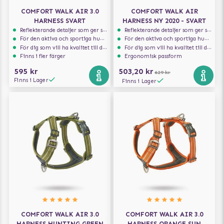
COMFORT WALK AIR 3.0
COMFORT WALK AIR
HARNESS SVART
HARNESS NY 2020 - SVART
Reflekterande detaljer som ger synlighet i svagt ljus
Reflekterande detaljer som ger synlighet i svagt ljus
För den aktiva och sportiga hunden
För den aktiva och sportiga hunden
För dig som vill ha kvalitet till din hund!
För dig som vill ha kvalitet till din hund!
Finns i fler färger
Ergonomisk passform
595 kr
503,20 kr
629 kr
Finns i Lager
Finns i Lager
COMFORT WALK AIR 3.0
COMFORT WALK AIR 3.0
HARNESS HUNTING GREEN
HARNESS ORANGE SUN