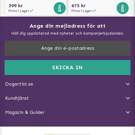
399 kr
675 kr
Finns i Lager
Finns i Lager
Ange din mejladress för att
Vad kan hundar äta?
Håll dig uppdaterad med nyheter och kampanjerbjudanden.
Så mäter du din hund
Träna Nose Work hemma
DogArtist.se drivs av:
Purefun Commerce AB
Kundservice - FAQ
Momsnr: SE5567445209
SKICKA IN
Så gör du promenaden roligare
E-post:
info@dogartist.se
Om oss
Introducera katt och hund för varandra
Dogartist.se
Köpvillkor
Magasin - Visa alla artiklar
Kundtjänst
Ångra Köp
Hundreflexer
Magasin & Guider
Hundbäddar