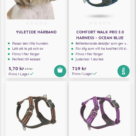
YULETIDE HÅRBAND
COMFORT WALK PRO 3.0
HARNESS - OCEAN BLUE
Passar den lilla hunden
Reflekterande detaljer som ger synlighet i svagt ljus
Lätt att ta på och av
För dig som vill ha kvalitet till din hund!
Finns i fler färger
Finns i fler färger
Perfekt till kalaset
Justerbar i storlek
5,70 kr
719 kr
19 kr
Finns i Lager
Finns i Lager