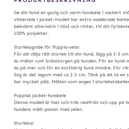
Ge din hund en gosig och varm hundsele i vackert m
vintersele i jacket-modell har extra vadderade kante
bekvämt alternativ i höst och vinter, till din fyrbent
100% polyester.
Storleksguide för Puppia-selar
För att välja rätt storlek till din hund, lägg på 3-5 c
du mäter runt bröstkorgen på hunden. För en hund 
du på mer och för en korthårig hund mindre. För ri
5kg är det lagom med ca 2-3 cm. Tänk på att ta en 
har mycket päls. Måtten som anges i storlekstabelle
Puppias Jacket-hundsele
Denna modell är fast och träs nedifrån och upp på h
hundens mått passar med selen.
Storlekar