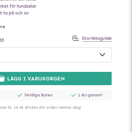
ket för hundselar
tt ta på och av
rre
Storleksguide
en
LÄGG I VARUKORGEN
Smidiga Byten
1 års garanti
nnan kl. 14 så skickas din order samma dag!