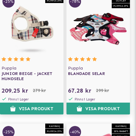
-25%
-78%
PUPPIA 25%
OUTLET
PUPPIA 25%
Puppia
Puppia
JUNIOR BEIGE - JACKET
BLANDADE SELAR
HUNDSELE
209,25 kr
67,28 kr
279 kr
299 kr
Finns i Lager
Finns i Lager
VISA PRODUKT
VISA PRODUKT
KAMPANJ
KAMPANJ
-25%
-40%
PUPPIA 25%
20% RABATT