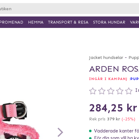
PROMENAD
HEMMA
TRANSPORT & RESA
VAR
STORA HUNDAR
-
Jacket hundselar
Pupp
ARDEN ROS
INGÅR I KAMPANJ :
PUP
I
284,25 kr
Rek pris
379 kr
(-25%)
Vadderade kanter för
För dig som vill ha kva