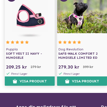
Puppia
Dog Revolution
SOFT VEST II NAVY -
SAFE-WALK COMFORT 2
HUNDSELE
HUNDSELE LIMITED ED
209,25 kr
279,30 kr
279 kr
399 kr
Finns i Lager
Finns i Lager
VISA PRODUKT
VISA PRODUKT
Ange din mejladress för att
Do