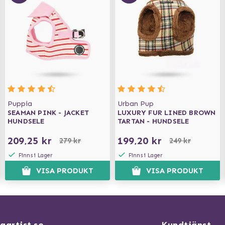
Puppia
Urban Pup
SEAMAN PINK - JACKET
LUXURY FUR LINED BROWN
HUNDSELE
TARTAN - HUNDSELE
209,25 kr
199,20 kr
279 kr
249 kr
Finns i Lager
Finns i Lager
VISA PRODUKT
VISA PRODUKT
gartist.se
Kundtjänst