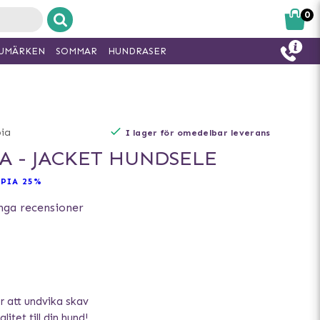
0
UMÄRKEN
SOMMAR
HUNDRASER
ia
I lager för omedelbar leverans
A - JACKET HUNDSELE
PIA 25%
nga recensioner
 att undvika skav
litet till din hund!