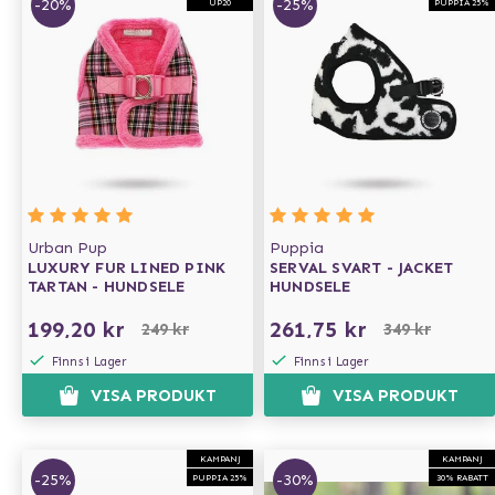
-20%
-25%
UP20
PUPPIA 25%
Urban Pup
Puppia
LUXURY FUR LINED PINK
SERVAL SVART - JACKET
TARTAN - HUNDSELE
HUNDSELE
199,20 kr
261,75 kr
249 kr
349 kr
Finns i Lager
Finns i Lager
VISA PRODUKT
VISA PRODUKT
KAMPANJ
KAMPANJ
-25%
-30%
PUPPIA 25%
30% RABATT