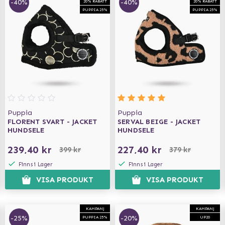
-40%
-40%
20% RABATT
20% RABATT
PUPPIA 25%
PUPPIA 25%
Puppia
Puppia
FLORENT SVART - JACKET
SERVAL BEIGE - JACKET
HUNDSELE
HUNDSELE
239,40 kr
227,40 kr
399 kr
379 kr
Finns i Lager
Finns i Lager
VISA PRODUKT
VISA PRODUKT
KAMPANJ
KAMPANJ
-25%
-20%
PUPPIA 25%
UP20