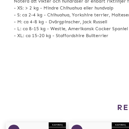
Notera att vikter och hundraser är enbart riktlinjer f
- XS: > 2 kg - Mindre Chihuahua eller hundvalp
- S: ca 2-4 kg - Chihuahua, Yorkshire terrier, Maltese
- M: ca 4-8 kg - Dvärgpinscher, Jack Russell
- L: ca 8-15 kg - Westie, Amerikansk Cocker Spaniel
- XL: ca 15-20 kg - Staffordshire Bullterrier
R
KAMPANJ
KAMPANJ