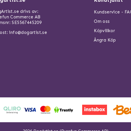
Artist.se drivs av:
Kundservice - F
refun Commerce AB
Om oss
snr: SE5567445209
Köpvillkor
ost:
info@dogartist.se
Ångra Köp