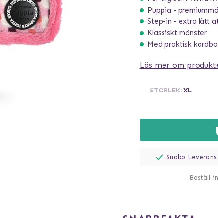
Puppia - premiummär
Step-in - extra lätt a
Klassiskt mönster
Med praktisk kardbo
Läs mer om produkt
STORLEK
:
XL
Snabb Leverans
Beställ i
SNABBFAKTA