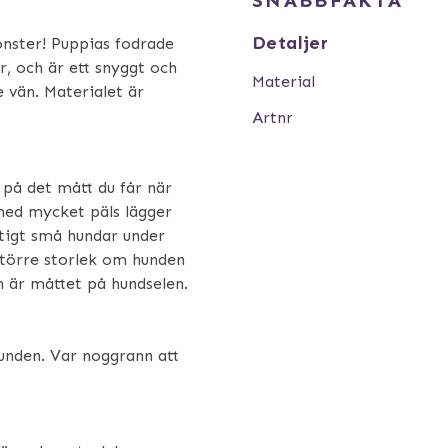
Detaljer
önster! Puppias fodrade
r, och är ett snyggt och
Material
e vän. Materialet är
Artnr
m på det mått du får när
med mycket päls lägger
ktigt små hundar under
större storlek om hunden
n är måttet på hundselen.
unden. Var noggrann att