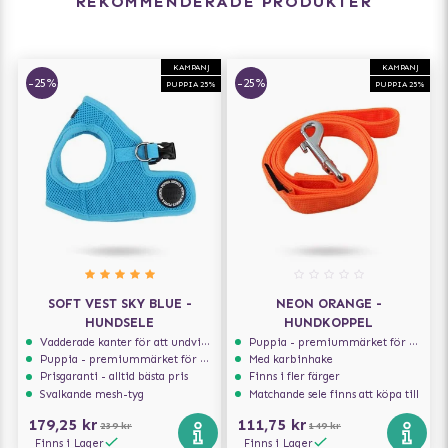
REKOMMENDERADE PRODUKTER
KAMPANJ
KAMPANJ
-25%
-25%
PUPPIA 25%
PUPPIA 25%
SOFT VEST SKY BLUE -
NEON ORANGE -
HUNDSELE
HUNDKOPPEL
Vadderade kanter för att undvika skav
Puppia - premiummärket för hundselar
Puppia - premiummärket för hundselar
Med karbinhake
Prisgaranti - alltid bästa pris
Finns i fler färger
Svalkande mesh-tyg
Matchande sele finns att köpa till
179,25 kr
111,75 kr
239 kr
149 kr
Finns i Lager
Finns i Lager