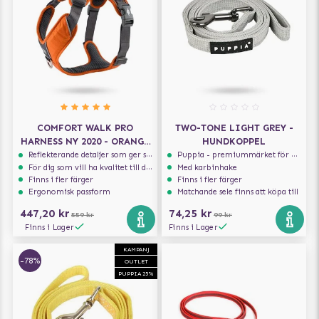
COMFORT WALK PRO
TWO-TONE LIGHT GREY -
HARNESS NY 2020 - ORANGE
HUNDKOPPEL
SUN
Reflekterande detaljer som ger synlighet i svagt ljus
Puppia - premiummärket för hundselar
För dig som vill ha kvalitet till din hund!
Med karbinhake
Finns i fler färger
Finns i fler färger
Ergonomisk passform
Matchande sele finns att köpa till
447,20 kr
74,25 kr
559 kr
99 kr
Finns i Lager
Finns i Lager
KAMPANJ
-78%
OUTLET
PUPPIA 25%