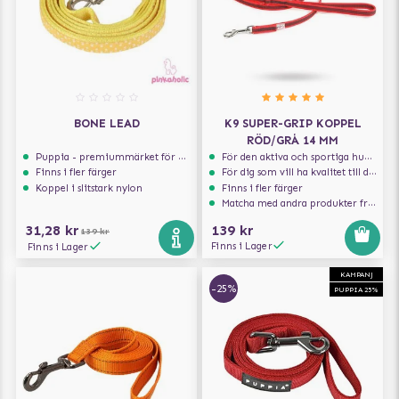
BONE LEAD
K9 SUPER-GRIP KOPPEL
RÖD/GRÅ 14 MM
Puppia - premiummärket för hundselar
För den aktiva och sportiga hunden
Finns i fler färger
För dig som vill ha kvalitet till din hund!
Koppel i slitstark nylon
Finns i fler färger
Matcha med andra produkter från Julius-K9
31,28 kr
139 kr
139 kr
Finns i Lager
Finns i Lager
KAMPANJ
-25%
PUPPIA 25%