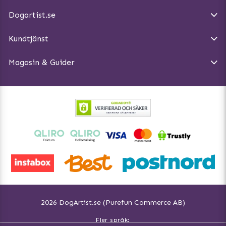
E-post:
info@dogartist.se
Om oss
Introducera katt och hund för varandra
Dogartist.se
Köpvillkor
Magasin - Visa alla artiklar
Kundtjänst
Ångra Köp
Hundreflexer
Magasin & Guider
Hundbäddar
2026 DogArtist.se (Purefun Commerce AB)
Fler språk: