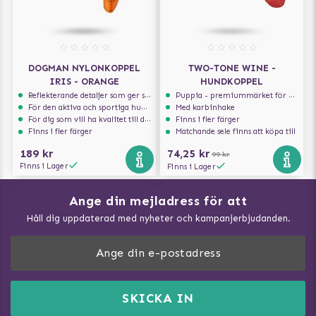
DOGMAN NYLONKOPPEL
TWO-TONE WINE -
IRIS - ORANGE
HUNDKOPPEL
Reflekterande detaljer som ger synlighet i svagt ljus
Puppia - premiummärket för hundselar
För den aktiva och sportiga hunden
Med karbinhake
För dig som vill ha kvalitet till din hund!
Finns i fler färger
Finns i fler färger
Matchande sele finns att köpa till
189 kr
74,25 kr
99 kr
Finns i Lager
Finns i Lager
Ange din mejladress för att
Vad kan hundar äta?
Håll dig uppdaterad med nyheter och kampanjerbjudanden.
Så mäter du din hund
Träna Nose Work hemma
DogArtist.se drivs av:
Purefun Commerce AB
Kundservice - FAQ
Momsnr: SE5567445209
SKICKA IN
Så gör du promenaden roligare