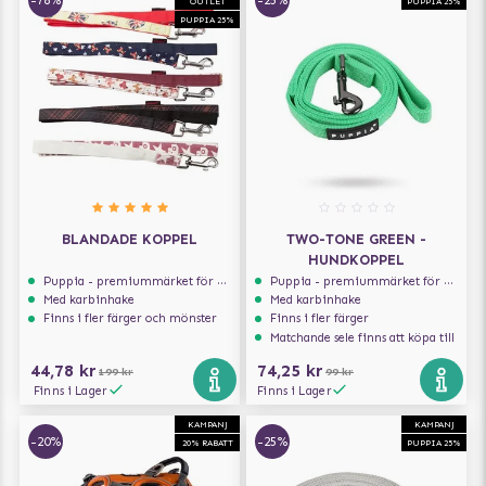
-78%
-25%
OUTLET
PUPPIA 25%
PUPPIA 25%
BLANDADE KOPPEL
TWO-TONE GREEN -
HUNDKOPPEL
Puppia - premiummärket för hundselar
Puppia - premiummärket för hundselar
Med karbinhake
Med karbinhake
Finns i fler färger och mönster
Finns i fler färger
Matchande sele finns att köpa till
44,78 kr
74,25 kr
199 kr
99 kr
Finns i Lager
Finns i Lager
KAMPANJ
KAMPANJ
-20%
-25%
20% RABATT
PUPPIA 25%