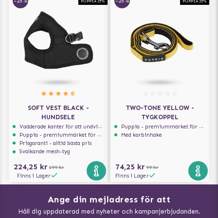
-25%
-25%
PUPPIA 25%
PUPPIA 25%
SOFT VEST BLACK -
TWO-TONE YELLOW -
HUNDSELE
TYGKOPPEL
Vadderade kanter för att undvika skav
Puppia - premiummärket för hundselar
Puppia - premiummärket för hundselar
Med karbinhake
Prisgaranti - alltid bästa pris
Svalkande mesh-tyg
224,25 kr
74,25 kr
299 kr
99 kr
Finns i Lager
Finns i Lager
Ange din mejladress för att
Vad kan hundar äta?
Håll dig uppdaterad med nyheter och kampanjerbjudanden.