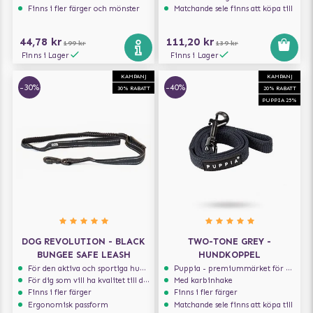
Finns i fler färger och mönster
Matchande sele finns att köpa till
44,78 kr
111,20 kr
199 kr
139 kr
Finns i Lager
Finns i Lager
KAMPANJ
KAMPANJ
-30%
-40%
30% RABATT
20% RABATT
PUPPIA 25%
DOG REVOLUTION - BLACK
TWO-TONE GREY -
BUNGEE SAFE LEASH
HUNDKOPPEL
För den aktiva och sportiga hunden
Puppia - premiummärket för hundselar
För dig som vill ha kvalitet till din hund!
Med karbinhake
Finns i fler färger
Finns i fler färger
Ergonomisk passform
Matchande sele finns att köpa till