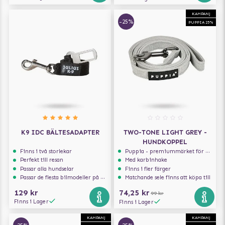
KAMPANJ
-25%
PUPPIA 25%
K9 IDC BÄLTESADAPTER
TWO-TONE LIGHT GREY -
HUNDKOPPEL
Finns i två storlekar
Puppia - premiummärket för hundselar
Perfekt till resan
Med karbinhake
Passar alla hundselar
Finns i fler färger
Passar de flesta bilmodeller på marknaden
Matchande sele finns att köpa till
129 kr
74,25 kr
99 kr
Finns i Lager
Finns i Lager
KAMPANJ
KAMPANJ