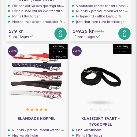
För den aktiva och sportiga hunden
Vadderade kanter för att undvika skav
För dig som vill ha kvalitet till din hund!
Puppia - premiummärket för hundselar
Finns i fler färger
Prisgaranti - alltid bästa pris
Matcha med andra produkter från Julius-K9
Justerbar rem runt bröstkorgen
179 kr
149,25 kr
199 kr
Finns i Lager
Finns i Lager
KAMPANJ
KAMPANJ
-78%
-20%
OUTLET
UP20
PUPPIA 25%
BLANDADE KOPPEL
KLASSISKT SVART -
TYGKOPPEL
Puppia - premiummärket för hundselar
Med karbinhake
Med karbinhake
Finns i fler färger