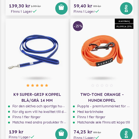
139,30 kr
59,40 kr
199 kr
99 kr
Finns i Lager
Finns i Lager
KAMPANJ
-25%
PUPPIA 25%
K9 SUPER-GRIP KOPPEL
TWO-TONE ORANGE -
BLÅ/GRÅ 14 MM
HUNDKOPPEL
För den aktiva och sportiga hunden
Puppia - premiummärket för hundselar
För dig som vill ha kvalitet till din hund!
Med karbinhake
Finns i fler färger
Finns i fler färger
Matcha med andra produkter från Julius-K9
Matchande sele finns att köpa till
139 kr
74,25 kr
99 kr
Finns i Lager
Finns i Lager