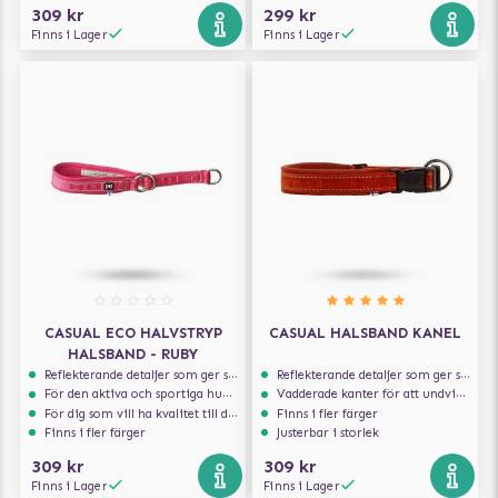
309 kr
299 kr
Finns i Lager
Finns i Lager
CASUAL ECO HALVSTRYP
CASUAL HALSBAND KANEL
HALSBAND - RUBY
Reflekterande detaljer som ger synlighet i svagt ljus
Reflekterande detaljer som ger synlighet i svagt ljus
För den aktiva och sportiga hunden
Vadderade kanter för att undvika skav
För dig som vill ha kvalitet till din hund!
Finns i fler färger
Finns i fler färger
Justerbar i storlek
309 kr
309 kr
Finns i Lager
Finns i Lager