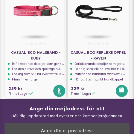
CASUAL ECO HALSBAND -
CASUAL ECO REFLEXKOPPEL
RUBY
- RAVEN
Reflekterande detaljer som ger synlighet i svagt ljus
Reflekterande detaljer som ger synlighet i svagt ljus
För den aktiva och sportiga hunden
För dig som vill ha kvalitet till din hund!
För dig som vill ha kvalitet till din hund!
Matchande halsband finns att köpa till
Finns i fler färger
Hållbart och starkt hundkoppel
259 kr
329 kr
Finns i Lager
Finns i Lager
Ange din mejladress för att
Vad kan hundar äta?
Håll dig uppdaterad med nyheter och kampanjerbjudanden.
Så mäter du din hund