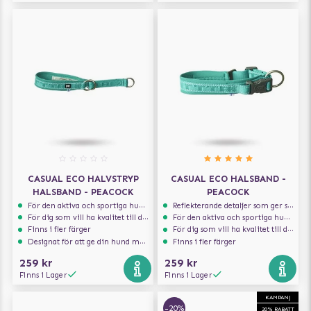
CASUAL ECO HALVSTRYP
CASUAL ECO HALSBAND -
HALSBAND - PEACOCK
PEACOCK
För den aktiva och sportiga hunden
Reflekterande detaljer som ger synlighet i svagt ljus
För dig som vill ha kvalitet till din hund!
För den aktiva och sportiga hunden
Finns i fler färger
För dig som vill ha kvalitet till din hund!
Designat för att ge din hund maximal komfort
Finns i fler färger
259 kr
259 kr
Finns i Lager
Finns i Lager
KAMPANJ
-20%
20% RABATT