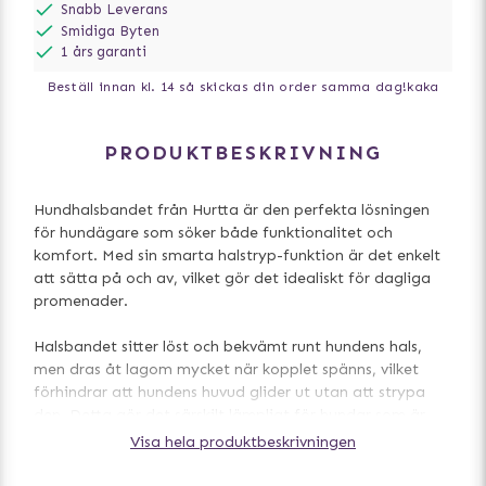
Snabb Leverans
Smidiga Byten
1 års garanti
Beställ innan kl. 14 så skickas din order samma dag!
kaka
PRODUKTBESKRIVNING
Hundhalsbandet från Hurtta är den perfekta lösningen
för hundägare som söker både funktionalitet och
komfort. Med sin smarta halstryp-funktion är det enkelt
att sätta på och av, vilket gör det idealiskt för dagliga
promenader.
Halsbandet sitter löst och bekvämt runt hundens hals,
men dras åt lagom mycket när kopplet spänns, vilket
förhindrar att hundens huvud glider ut utan att strypa
den. Detta gör det särskilt lämpligt för hundar som är
duktiga på att gå i koppel utan att dra. Den robusta
Visa hela produktbeskrivningen
konstruktionen säkerställer hållbarhet, och de inbyggda
3M-reflektorerna ökar synligheten i mörker, vilket ger