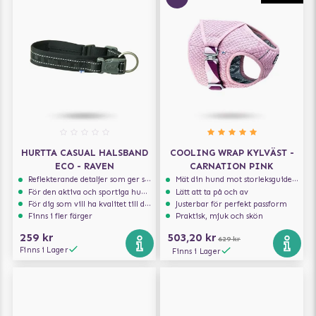
HURTTA CASUAL HALSBAND
COOLING WRAP KYLVÄST -
ECO - RAVEN
CARNATION PINK
Reflekterande detaljer som ger synlighet i svagt ljus
Mät din hund mot storleksguiden för att få rätt storlek
För den aktiva och sportiga hunden
Lätt att ta på och av
För dig som vill ha kvalitet till din hund!
Justerbar för perfekt passform
Finns i fler färger
Praktisk, mjuk och skön
259 kr
503,20 kr
629 kr
Finns i Lager
Finns i Lager